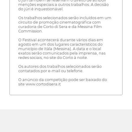
o júri também se reservam o direito de atribuir
menções especiais a outros trabalhos. A decisão
do júri é inquestionável.
Os trabalhos selecionados serão incluídos em um
circuito de promoção cinematográfica com
curadoria de Corto di Sera e da Messina Film
Commission.
O Festival acontecerá durante vários dias em
agosto em um dos lugares característicos do
município de Itàla (Messina). A data e o local
exatos serão comunicados pela imprensa, nas
redes sociais, no site do Corto à noite.
Os autores dos trabalhos selecionados serão
contatados por e-mail ou telefone.
O anúncio da competição pode ser baixado do
site www.cortodisera.it