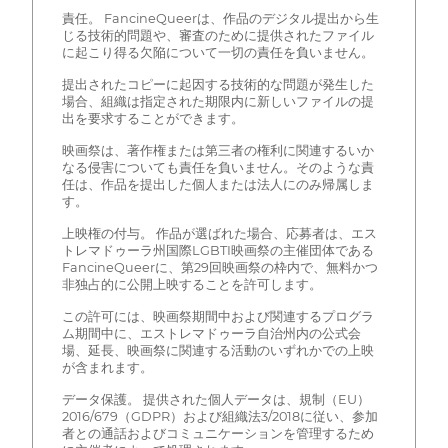
責任。 FancineQueerは、作品のデジタル提出から生
じる技術的問題や、審査のために提供されたファイル
に起こり得る欠陥について一切の責任を負いません。
提出されたコピーに起因する技術的な問題が発生した
場合、組織は指定された期限内に新しいファイルの提
出を要求することができます。
映画祭は、著作権または第三者の権利に関連するいか
なる侵害についても責任を負いません。そのような責
任は、作品を提出した個人または法人にのみ帰属しま
す。
上映権の付与。 作品が選ばれた場合、応募者は、エス
トレマドゥーラ州国際LGBTI映画祭の主催団体である
FancineQueerに、第29回映画祭の枠内で、無料かつ
非独占的に公開上映することを許可します。
この許可には、映画祭期間中および関連するプログラ
ム期間中に、エストレマドゥーラ自治州内の公式会
場、延長、映画祭に関連する活動のいずれかでの上映
が含まれます。
データ保護。 提供された個人データは、規制（EU）
2016/679（GDPR）および組織法3/2018に従い、参加
者との通話およびコミュニケーションを管理するため