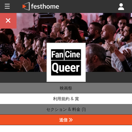
映画祭
利用規約 & 賞
セクション & 料金 (1)
送信