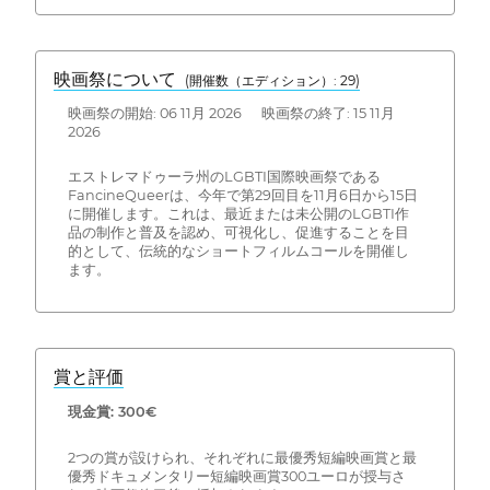
映画祭について
(開催数（エディション）: 29)
映画祭の開始: 06 11月 2026 映画祭の終了: 15 11月
2026
エストレマドゥーラ州のLGBTI国際映画祭である
FancineQueerは、今年で第29回目を11月6日から15日
に開催します。これは、最近または未公開のLGBTI作
品の制作と普及を認め、可視化し、促進することを目
的として、伝統的なショートフィルムコールを開催し
ます。
賞と評価
現金賞: 300€
2つの賞が設けられ、それぞれに最優秀短編映画賞と最
優秀ドキュメンタリー短編映画賞300ユーロが授与さ