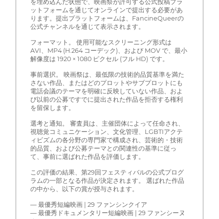
を埋め込んだ状態で、映画祭が許可する公式投稿プラ
ットフォームを通じてオンラインで提出する必要があ
ります。提出プラットフォームは、FancineQueerの
公式チャンネルを通じて表示されます。
フォーマット。 使用可能なスクリーニング形式は
AVI、MP4 (H.264 コーデック)、および MOV で、最小
解像度は 1920 × 1080 ピクセル (フル HD) です。
事前選択。 映画祭は、最低限の技術的品質基準を満た
さない作品、またはどのプロットやサブプロットにも
電話会議のテーマを明確に反映していない作品、およ
び以前の公募ですでに提出された作品を拒否する権利
を留保します。
選考と通知。 審査員は、主催団体によって任命され、
視聴覚コミュニケーション、文化管理、LGBTIアクテ
ィビズムの各分野の専門家で構成され、芸術的・技術
的品質、および公募テーマとの関連性の基準に従っ
て、事前に選ばれた作品を評価します。
この評価の結果、第29回フェスティバルの公式プログ
ラムの一部となる作品が決定されます。 選ばれた作品
の中から、以下の賞が授与されます。
— 最優秀短編映画 | 29 ファンシンクイア
— 最優秀ドキュメンタリー短編映画 | 29 ファンシーヌ