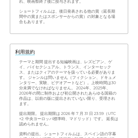
れ、映画祭終了後に授与されます。
ショートフィルムは、後日発表される他の賞（延長期
間中の賞またはスポンサーからの賞）の対象となる場
合もあります。
利用規約
テーマと期間 提出する短編映画は、レズビアン、ゲ
イ、バイセクシュアル、トランス、インターセック
ス、またはクィアのテーマを扱っている必要がありま
す。 ジャンルは問いません（フィクション、ドキュメ
ンタリー、実験、ビデオアートなど）。上映時間は30
分未満でなければなりません。 2024年、2025年、
2026年の間に制作および初公開されたあらゆる国籍の
作品は、以前の版に提出されていない限り、受理され
ます。
提出期限。 提出期限は 2026 年 7 月 31 日 23:59（UTC
+2: 中央ヨーロッパ標準時、マドリッド）です。 延長は
認められません。
資料の提出。 ショートフィルムは、スペイン語の字幕