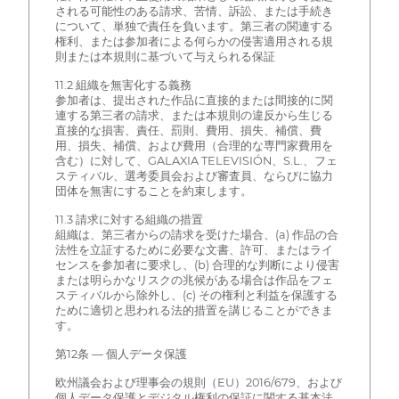
される可能性のある請求、苦情、訴訟、または手続き
について、単独で責任を負います。第三者の関連する
権利、または参加者による何らかの侵害適用される規
則または本規則に基づいて与えられる保証
11.2 組織を無害化する義務
参加者は、提出された作品に直接的または間接的に関
連する第三者の請求、または本規則の違反から生じる
直接的な損害、責任、罰則、費用、損失、補償、費
用、損失、補償、および費用（合理的な専門家費用を
含む）に対して、GALAXIA TELEVISIÓN、S.L.、フェ
スティバル、選考委員会および審査員、ならびに協力
団体を無害にすることを約束します。
11.3 請求に対する組織の措置
組織は、第三者からの請求を受けた場合、(a) 作品の合
法性を立証するために必要な文書、許可、またはライ
センスを参加者に要求し、(b) 合理的な判断により侵害
または明らかなリスクの兆候がある場合は作品をフェ
スティバルから除外し、(c) その権利と利益を保護する
ために適切と思われる法的措置を講じることができま
す。
第12条 — 個人データ保護
欧州議会および理事会の規則（EU）2016/679、および
個人データ保護とデジタル権利の保証に関する基本法