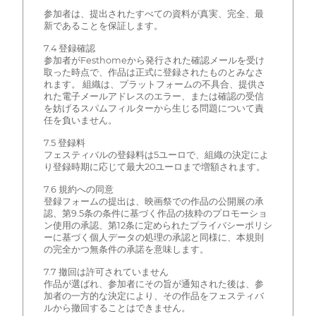
参加者は、提出されたすべての資料が真実、完全、最
新であることを保証します。
7.4 登録確認
参加者がFesthomeから発行された確認メールを受け
取った時点で、作品は正式に登録されたものとみなさ
れます。 組織は、プラットフォームの不具合、提供さ
れた電子メールアドレスのエラー、または確認の受信
を妨げるスパムフィルターから生じる問題について責
任を負いません。
7.5 登録料
フェスティバルの登録料は5ユーロで、組織の決定によ
り登録時期に応じて最大20ユーロまで増額されます。
7.6 規約への同意
登録フォームの提出は、映画祭での作品の公開展の承
認、第9.5条の条件に基づく作品の抜粋のプロモーショ
ン使用の承認、第12条に定められたプライバシーポリシ
ーに基づく個人データの処理の承認と同様に、本規則
の完全かつ無条件の承諾を意味します。
7.7 撤回は許可されていません
作品が選ばれ、参加者にその旨が通知された後は、参
加者の一方的な決定により、その作品をフェスティバ
ルから撤回することはできません。