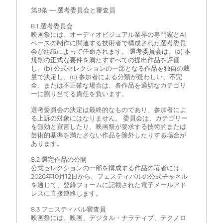
第8条 — 選考委員会と審査員
8.1 選考委員会
映画祭には、オーディオビジュアル業界の専門家とAI
ベースの制作に関連する技術者で構成された選考委員
会が組織によって任命されます。 選考委員会は、(a) 本
規則の正式な要件を満たすすべての提出作品を評価
し、(b) 公式セレクションの一部となる作品を独自の裁
量で決定し、(c) 参加者による分類が疑わしい、不完
全、または不正確な場合は、各作品を適切なカテゴリ
ーに割り当てる責任を負います。
選考委員会の決定は最終的なものであり、参加者によ
る上訴の対象にはなりません。 委員会は、カテゴリー
を無効と宣言したり、映画祭が要求する技術的または
芸術的基準を満たさない作品を除外したりする場合が
あります。
8.2 選定作品の公開
公式セレクションの一部を構成する作品の著者には、
2026年10月12日から、フェスティバルの公式チャネル
を通じて、登録フォームに記載された電子メールアド
レスに直接連絡します。
8.3 フェスティバル審査員
映画祭には、映画、デジタル・ナラティブ、テクノロ