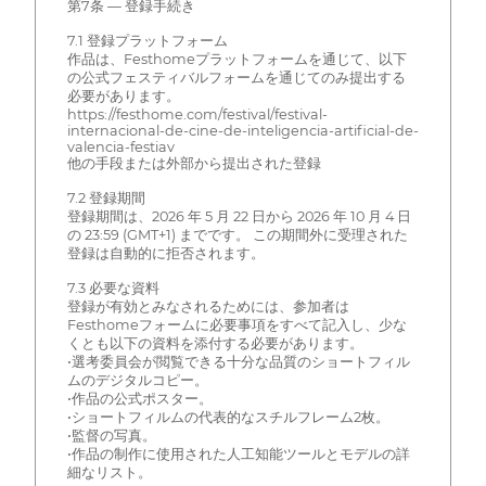
第7条 — 登録手続き
7.1 登録プラットフォーム
作品は、Festhomeプラットフォームを通じて、以下
の公式フェスティバルフォームを通じてのみ提出する
必要があります。
https://festhome.com/festival/festival-
internacional-de-cine-de-inteligencia-artificial-de-
valencia-festiav
他の手段または外部から提出された登録
7.2 登録期間
登録期間は、2026 年 5 月 22 日から 2026 年 10 月 4 日
の 23:59 (GMT+1) までです。 この期間外に受理された
登録は自動的に拒否されます。
7.3 必要な資料
登録が有効とみなされるためには、参加者は
Festhomeフォームに必要事項をすべて記入し、少な
くとも以下の資料を添付する必要があります。
•選考委員会が閲覧できる十分な品質のショートフィル
ムのデジタルコピー。
•作品の公式ポスター。
•ショートフィルムの代表的なスチルフレーム2枚。
•監督の写真。
•作品の制作に使用された人工知能ツールとモデルの詳
細なリスト。