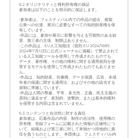
6.2 オリジナリティと権利所有権の保証
参加者は以下のことを明示的に保証します。
•参加者は、フェスティバル内での作品の提出、複製、
公衆への伝達、展示に必要なすべての知的財産権を保
有しています。
•作品には、参加や展示に影響を与える可能性のある妨
害、第三者の主張、制限はありません。
•この作品は、EU人工知能法（規則 EU 2024/1689、
2024年7月12日に公式ジャーナルに掲載）で禁止されて
いる人工知能ツールを使用して作成されたものでも、
データ、著作権、その他の権利に関する適用規則を侵
害するモデルを使用して作成されたものでもありませ
ん。
•作品は、知的財産、肖像権、データ保護、広告、未成
年者の保護に関する適用法、およびその他の該当する
規制に準拠しています。
•作品は人間の尊厳、平等、多元性、正義、民主主義の
原則に違反せず、差別的、攻撃的、または基本的権利
を侵害する内容は含まれていません。
6.3 コンテンツと合法性に対する責任
参加者は、応募作品の内容、制作の合法性、使用権の
所有権、登録フォームに記載された情報の正確性につ
いて、組織および第三者に対して単独かつ排他的に責
任を負うものとします。 本団体は、フェスティバル内