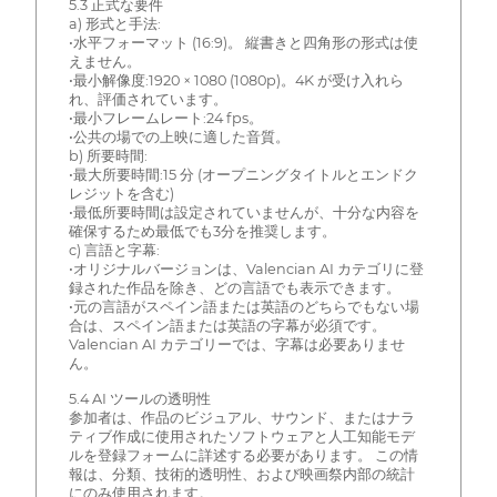
5.3 正式な要件
a) 形式と手法:
•水平フォーマット (16:9)。 縦書きと四角形の形式は使
えません。
•最小解像度:1920 × 1080 (1080p)。4K が受け入れら
れ、評価されています。
•最小フレームレート:24 fps。
•公共の場での上映に適した音質。
b) 所要時間:
•最大所要時間:15 分 (オープニングタイトルとエンドク
レジットを含む)
•最低所要時間は設定されていませんが、十分な内容を
確保するため最低でも3分を推奨します。
c) 言語と字幕:
•オリジナルバージョンは、Valencian AI カテゴリに登
録された作品を除き、どの言語でも表示できます。
•元の言語がスペイン語または英語のどちらでもない場
合は、スペイン語または英語の字幕が必須です。
Valencian AI カテゴリーでは、字幕は必要ありませ
ん。
5.4 AI ツールの透明性
参加者は、作品のビジュアル、サウンド、またはナラ
ティブ作成に使用されたソフトウェアと人工知能モデ
ルを登録フォームに詳述する必要があります。 この情
報は、分類、技術的透明性、および映画祭内部の統計
にのみ使用されます。