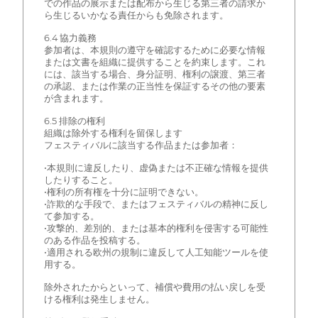
での作品の展示または配布から生じる第三者の請求か
ら生じるいかなる責任からも免除されます。
6.4 協力義務
参加者は、本規則の遵守を確認するために必要な情報
または文書を組織に提供することを約束します。これ
には、該当する場合、身分証明、権利の譲渡、第三者
の承認、または作業の正当性を保証するその他の要素
が含まれます。
6.5 排除の権利
組織は除外する権利を留保します
フェスティバルに該当する作品または参加者：
•本規則に違反したり、虚偽または不正確な情報を提供
したりすること。
•権利の所有権を十分に証明できない。
•詐欺的な手段で、またはフェスティバルの精神に反し
て参加する。
•攻撃的、差別的、または基本的権利を侵害する可能性
のある作品を投稿する。
•適用される欧州の規制に違反して人工知能ツールを使
用する。
除外されたからといって、補償や費用の払い戻しを受
ける権利は発生しません。