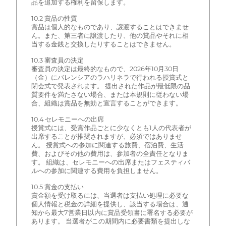
品を追加する権利を留保します。
10.2 賞品の性質
賞品は個人的なものであり、譲渡することはできませ
ん。また、第三者に譲渡したり、他の賞品やそれに相
当する金銭と交換したりすることはできません。
10.3 審査員の決定
審査員の決定は最終的なもので、2026年10月30日
（金）にバレンシアのラハリネラで行われる授賞式と
閉会式で発表されます。 提出された作品が最低限の品
質要件を満たさない場合、または本規則に従わない場
合、組織は賞品を無効と宣言することができます。
10.4 セレモニーへの出席
授賞式には、受賞作品ごとに少なくとも1人の代表者が
出席することが推奨されますが、必須ではありませ
ん。 授賞式への参加に関連する旅費、宿泊費、生活
費、およびその他の費用は、参加者の全責任となりま
す。 組織は、セレモニーへの出席またはフェスティバ
ルへの参加に関連する費用を負担しません。
10.5 賞金の支払い
賞金額を受け取るには、当選者は支払い処理に必要な
個人情報と税金の詳細を提供し、該当する場合は、通
知から最大7営業日以内に賞品受領書に署名する必要が
あります。 当選者がこの期間内に必要書類を提出しな