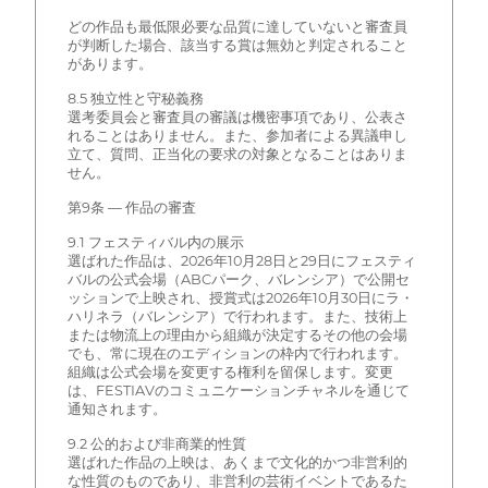
どの作品も最低限必要な品質に達していないと審査員
が判断した場合、該当する賞は無効と判定されること
があります。
8.5 独立性と守秘義務
選考委員会と審査員の審議は機密事項であり、公表さ
れることはありません。また、参加者による異議申し
立て、質問、正当化の要求の対象となることはありま
せん。
第9条 — 作品の審査
9.1 フェスティバル内の展示
選ばれた作品は、2026年10月28日と29日にフェスティ
バルの公式会場（ABCパーク、バレンシア）で公開セ
ッションで上映され、授賞式は2026年10月30日にラ・
ハリネラ（バレンシア）で行われます。また、技術上
または物流上の理由から組織が決定するその他の会場
でも、常に現在のエディションの枠内で行われます。
組織は公式会場を変更する権利を留保します。変更
は、FESTIAVのコミュニケーションチャネルを通じて
通知されます。
9.2 公的および非商業的性質
選ばれた作品の上映は、あくまで文化的かつ非営利的
な性質のものであり、非営利の芸術イベントであるた