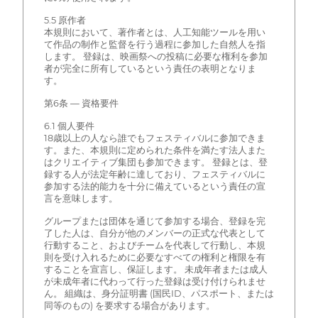
5.5 原作者
本規則において、著作者とは、人工知能ツールを用い
て作品の制作と監督を行う過程に参加した自然人を指
します。 登録は、映画祭への投稿に必要な権利を参加
者が完全に所有しているという責任の表明となりま
す。
第6条 — 資格要件
6.1 個人要件
18歳以上の人なら誰でもフェスティバルに参加できま
す。また、本規則に定められた条件を満たす法人また
はクリエイティブ集団も参加できます。 登録とは、登
録する人が法定年齢に達しており、フェスティバルに
参加する法的能力を十分に備えているという責任の宣
言を意味します。
グループまたは団体を通じて参加する場合、登録を完
了した人は、自分が他のメンバーの正式な代表として
行動すること、およびチームを代表して行動し、本規
則を受け入れるために必要なすべての権利と権限を有
することを宣言し、保証します。 未成年者または成人
が未成年者に代わって行った登録は受け付けられませ
ん。 組織は、身分証明書 (国民ID、パスポート、または
同等のもの) を要求する場合があります。