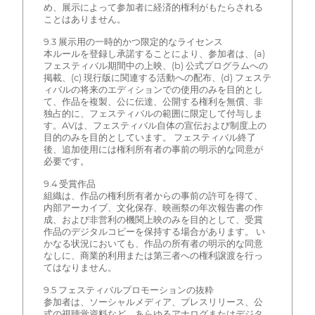
め、展示によって参加者に経済的権利がもたらされる
ことはありません。
9.3 展示用の一時的かつ限定的なライセンス
本ルールを登録し承諾することにより、参加者は、(a)
フェスティバル期間中の上映、(b) 公式プログラムへの
掲載、(c) 現行版に関連する活動への配布、(d) フェステ
ィバルの将来のエディションでの使用のみを目的とし
て、作品を複製、公に伝達、公開する権利を無償、非
独占的に、フェスティバルの範囲に限定して付与しま
す。AVは、フェスティバル自体の宣伝および制度上の
目的のみを目的としています。 フェスティバル終了
後、追加使用には権利所有者の事前の明示的な同意が
必要です。
9.4 受賞作品
組織は、作品の権利所有者からの事前の許可を得て、
内部アーカイブ、文化保存、映画祭の年次報告書の作
成、および非営利の機関上映のみを目的として、受賞
作品のデジタルコピーを保持する場合があります。 い
かなる状況においても、作品の所有者の明示的な同意
なしに、商業的利用または第三者への権利譲渡を行っ
てはなりません。
9.5 フェスティバルプロモーションの抜粋
参加者は、ソーシャルメディア、プレスリリース、公
式の視聴覚資料など、あらゆるアナログまたはデジタ