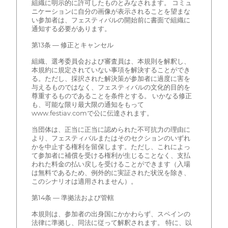
組織に明示的に許可したものとみなされます。 コミュ
ニケーションに自分の画像が表示されることを望まな
い参加者は、フェスティバルの開始前に書面で組織に
通知する必要があります。
第13条 — 修正とキャンセル
組織、選考委員会および審査員は、本規則を解釈し、
本規約に規定されていない事項を解決することができ
る。ただし、採択された解決策が参加者に過度に害を
与えるものではなく、フェスティバルの文化的目的を
尊重するものであることを条件とする。 いかなる修正
も、可能な限り最大限の通知をもって
www.festiav.comで公に伝達されます。
当団体は、正当に正当に認められた不可抗力の理由に
より、フェスティバルまたはそのセクションのいずれ
かを中止する権利を留保します。ただし、これによっ
て参加者に補償を受ける権利が生じることなく、支払
われた料金の払い戻しを受けることができます（入場
は無料であるため、例外的に実証された状況を除き、
このシナリオは適用されません）。
第14条 — 準拠法および管轄
本規則は、参加者の出身国にかかわらず、スペインの
法律に準拠し、同法に従って解釈されます。 特に、以