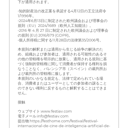
下が適用されます。
•知的財産法の改正案を承認する4月12日の王立法府令
1/1996年。
•2024年6月13日に制定された欧州議会および理事会の
規則（EU）2024/1689（欧州人工知能法）。
•2016 年 4 月 27 日に制定された欧州議会および理事会
の規則 (EU) 2016/679 (GDPR)。
•個人所得税に関する11月28日の法律第35/2006号。
本規則の解釈または適用から生じる紛争の解決のた
め、組織および参加者は、適用される可能性のあるそ
の他の管轄権を明示的に放棄し、適用される規則に基
づく強制的管轄権に関して消費者が保持する権利を損
なうことなく、バレンシア市（スペイン）の裁判所お
よび裁判所の管轄権に服します。
本規則のいかなる規定も、法律で定められている場
合、消費者またはユーザーとしての参加者の譲ること
のできない権利に反するものと解釈することはできま
せん。
接触
ウェブサイト:www.festiav.com
電子メール:info@festiav.com
提出物:https://festhome.com/festival/festival-
internacional-de-cine-de-inteligencia-artificial-de-