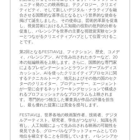
ュニティ発のこの映画祭は、テクノロジー、クリエイ
ティビティ、そして新しいデジタル・ナラティブを融
合させる国際的な基準点となるという世界的な使命を
掲げて誕生しました。 その使命は、芸術的革新を促進
し、視覚芸術における人工知能の役割の批判的分析を
促進し、バレンシアを世界の主要な視聴覚実験センタ
ーとつながるクリエイティブハブとして位置づけるこ
とです。
第2回となるFESTIAVは、フィクション、歴史、コメデ
ィ、バレンシアン、AIで生み出されたホラーなど、20
本の短編映画を上映します。さらに、国際的な専門家
によるプレゼンテーションとラウンドテーブルディス
カッション、AIを使ったクリエイティブプロセスに関
するテクニカルトーク、地元およびその他の国のセク
ターのクリエイター、プロデューサー、エージェント
が一堂に会するネットワーキングセッションで構成さ
れるプロフェッショナルなプログラムも上映されま
す。 専門的かつ独立した審査員が作品の評価を担当
し、最も優れた提案には賞金を授与します。
FESTIAVは、世界各地の映画製作者、技術者、デジタ
ルアーティスト、研究者、学生がつながり、知識を共
有し、人工知能によって生み出される映画の可能性を
発見できる、グローバルなプラットフォームとしての
地位を確立することを目指しています。 バレンシアか