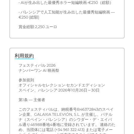
• AIが生み出した最優秀ホラー短編映画-€250（総額）
• バレンシアで人工知能が生み出した最優秀短編映画 —
€250 (総額)
賞金総額:2,250 ユーロ
利用規約
フェスティバル 2026
ナンバーワン AI 映画祭
参加規則
オフィシャルセレクション·セカンドエディション
スペイン、バレンシア·2026年10月26日～30日
第1条 — 主催者
このフェスティバルは、納税番号B46372843のスペイ
ン企業、GALAXIA TELEVIÓN, S.L. が主催し、パテル
ナ（スペイン・バレンシア）のシウダー・デ・エイバ
ル通り46988番地4番地に登録されています。 連絡のた
め、当団体には電話 (+34 961 322 413) または電子メー