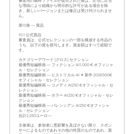
審査用の最終ファイルが提出された後は、正当に正当
な理由により組織から明示的な許可がある場合を除
き、新しいバージョンまたは修正は受け付けられませ
ん。
第10条 — 賞品
10.1 公式賞品
審査員は、公式セレクションの一部を構成する作品の
うち、以下の賞を授与します。賞金額はすべて総額で
す。
カテゴリーアワード (グロス) セクション
最優秀短編映画 — フィクション AI1,000 € オフィシャ
ル・セレクション
最優秀短編映画 — ヒストリカル AI ✦ 新作 2026500€
オフィシャル・セレクション
最優秀短編映画 — コメディ AI250 €オフィシャル・セ
レクション
最優秀短編映画 — ホラー AI250 €オフィシャル・セレ
クション
最優秀短編映画 — バレンシアン AI250 €オフィシャ
ル・セレクション
合計2,250ユーロ—
主催者は、参加者に悪影響を及ぼさない限り、スポン
サーによるものであれその他の性質のものであれ、賞