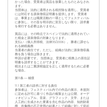
かった場合、受賞者は賞品を放棄したものとみなされ
ます。
当団体は、法的に適用される税控除を適用し、受賞者
には対応する源泉徴収証明書を提供します。 受賞者
は、事業または職業活動の一環としてフェスティバル
に参加し、その旨を明示的に宣言しない限り、請求書
を発行する必要はありません。
賞品には、その時点でスペインで法的に適用されてい
た税金と源泉徴収の対象となります。
支払い（個人所得税、法律35/2006）。 勝者に課せら
れる納税義務
当選者の責任です。ただし、組織が法的に源泉徴収義
務を負う場合は除きます。
申請が必要です。 当団体は、受賞者に税務上の居住証
明書を請求することができます。
税法または二重課税協定を正しく適用するために必要
な場合。
第11条 — 補償
11.1 第三者の請求に対する責任
参加者は、フェスティバル内での作品の展示、本規則
に定める許可に基づく作品の複製または公開、オーデ
ィオビジュアル、音楽、グラフィック、文学、または
人工的に生成された要素を含む作品の内容、知的財産
権、肖像権の不正使用の結果として組織に対して提起