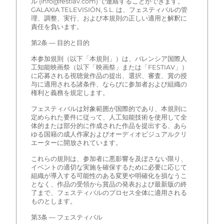
ル (info@festiav.com) で連絡することができます。
GALAXIA TELEVISIÓN, S.L. は、フェスティバルの管
理、調整、実行、および本規則の正しい適用と解釈に
責任を負います。
第2条 — 目的と目的
本参加規則（以下「本規則」）は、バレンシア国際人
工知能映画祭（以下「映画祭」または「FESTIAV」）
に応募される視聴覚作品の提出、選択、審査、賞の授
与に適用される諸条件、ならびに参加者および組織の
権利と義務を規定します。
フェスティバルは対象範囲が国際的であり、本規則に
定められた要件に従って、人工知能技術を使用して全
体的または部分的に作成された作品を提出する、あら
ゆる国籍の成人作家およびオーディオビジュアルクリ
エーターに開放されています。
これらの規則は、参加者に悪影響を及ぼさない限り、
イベントの適切な実施を確保するために必要に応じて
組織が導入する可能性のある変更や明確化を損なうこ
となく、作品の受領から賞品の発表および最新版の終
了まで、フェスティバルのプロセス全体に適用される
ものとします。
第3条 — フェスティバル