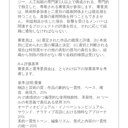
ジー、人工知能の専門家3人以上で構成される、専門的
で独立した、尊敬される審査員が参加します。 審査員
は、映画祭参加者と二度目の親族関係または親近感を
持つことも、直接の雇用関係を持つこともできませ
ん。 利益相反が生じた場合、影響を受けるメンバーは
関連するプロジェクトの評価を控え、それに応じて組
織に通知しなければならない。
審査員は、(a) 選定された作品の鑑賞と評価、(b) 本規
則に定められた賞の審議と決定、(c) 適切と判断される
場合は特別賞やその他の表彰の授与の責任を負い、組
織から別段の指示がない限り金銭的補償は受けない。
8.4 評価基準
審査員と選考委員会は、とりわけ以下の加重基準を考
慮します。
基準:説明:重量
物語と芸術の質：作品の劇的な一貫性、ペース、構
造、表現力。25%
AI の創造的かつ倫理的な使用独創性、革新性、AI ツー
ルの有意義で責任ある使用 30%
オーディオビジュアル・イノベーションビジュアル、
サウンド、ナラティブ言語における独特なアプローチ
25%
美的一貫性トーン、編集リズム、形式と内容の一貫性
の統一 20%