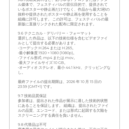
ル媒体で、フェスティバルの宣伝目的で、提供されて
いるポスターや静止画だけでなく、作品から最大5秒の
抜粋や提供されたポスターや静止画を使用することを
組織に許可します。 この許可は、フェスティバルの最
新版に直接リンクされた配布に限定されます。
9.6 テクニカル・デリバリー・フォーマット
選択した作品は、以下の技術仕様を含むビデオファイ
ルとして提出する必要があります。
•コーデック:H.264 または H.265。
•最小解像度:1920 × 1080 (1080p)。
•ファイル形式:.mp4 または.mov。
•最大ファイルサイズ:10 GB。
•オーディオ:ステレオ、最小 44.1 kHz、クリッピングな
し。
最終ファイルの提出期限は、2026 年 10 月 15 日の
23:59 (GMT+1) です。
9.7 技術品質保証
参加者は、提出された作品が展示に適した技術的状態
にあることを保証します。 組織は、提出されたファイ
ルの品質、エンコード、または形式に起因する欠陥を
スクリーニングする責任を負いません。
9.8 代替品は不可