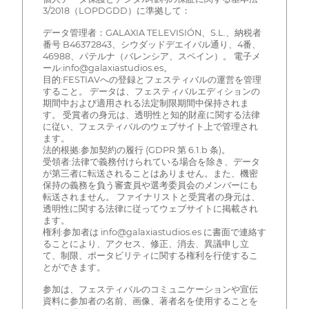
3/2018（LOPDGDD）に準拠して：
データ管理者：GALAXIA TELEVISIÓN、S.L.、納税者
番号 B46372843、シウダッドデエイバル通り、4番、
46988、パテルナ（バレンシア、スペイン）。 電子メ
ール:info@galaxiastudios.es。
目的:FESTIAVへの登録とフェスティバルの運営を管理
すること。 データは、フェスティバルエディションの
期間中および適用される法定制限期間中保持されま
す。 受賞者の身元は、透明性と知的財産に関する法律
に従い、フェスティバルのウェブサイト上で管理され
ます。
法的根拠:参加契約の履行 (GDPR 第 6.1.b 条)。
受領者:法律で義務付けられている場合を除き、データ
が第三者に転送されることはありません。また、機密
保持の義務を負う審査員や選考委員会のメンバーにも
転送されません。 ファイナリストと受賞者の身元は、
透明性に関する法律に従ってウェブサイトに掲載され
ます。
権利:参加者は info@galaxiastudios.es に書面で連絡す
ることにより、アクセス、修正、消去、異議申し立
て、制限、ポータビリティに関する権利を行使するこ
とができます。
参加は、フェスティバルのコミュニケーションや宣伝
資料に参加者の名前、画像、著者名を使用することを