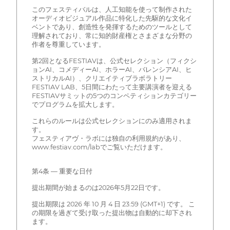
このフェスティバルは、人工知能を使って制作された
オーディオビジュアル作品に特化した先駆的な文化イ
ベントであり、創造性を発揮するためのツールとして
理解されており、常に知的財産権とさまざまな分野の
作者を尊重しています。
第2回となるFESTIAVは、公式セレクション（フィクシ
ョンAI、コメディーAI、ホラーAI、バレンシアAI、ヒ
ストリカルAI）、クリエイティブラボラトリー
FESTIAV LAB、5日間にわたって主要講演者を迎える
FESTIAVサミットの5つのコンペティションカテゴリー
でプログラムを拡大します。
これらのルールは公式セレクションにのみ適用されま
す。
フェスティアヴ・ラボには独自の利用規約があり、
www.festiav.com/labでご覧いただけます。
第4条 — 重要な日付
提出期間が始まるのは2026年5月22日です。
提出期限は 2026 年 10 月 4 日 23:59 (GMT+1) です。 こ
の期限を過ぎて受け取った提出物は自動的に却下され
ます。