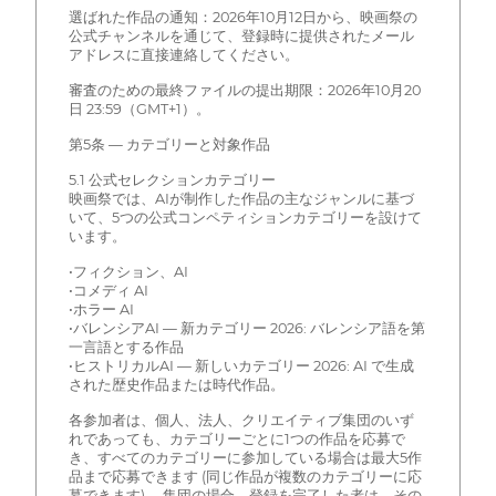
選ばれた作品の通知：2026年10月12日から、映画祭の
公式チャンネルを通じて、登録時に提供されたメール
アドレスに直接連絡してください。
審査のための最終ファイルの提出期限：2026年10月20
日 23:59（GMT+1）。
第5条 — カテゴリーと対象作品
5.1 公式セレクションカテゴリー
映画祭では、AIが制作した作品の主なジャンルに基づ
いて、5つの公式コンペティションカテゴリーを設けて
います。
•フィクション、AI
•コメディ AI
•ホラー AI
•バレンシアAI — 新カテゴリー 2026: バレンシア語を第
一言語とする作品
•ヒストリカルAI — 新しいカテゴリー 2026: AI で生成
された歴史作品または時代作品。
各参加者は、個人、法人、クリエイティブ集団のいず
れであっても、カテゴリーごとに1つの作品を応募で
き、すべてのカテゴリーに参加している場合は最大5作
品まで応募できます (同じ作品が複数のカテゴリーに応
募できます)。 集団の場合、登録を完了した者は、その