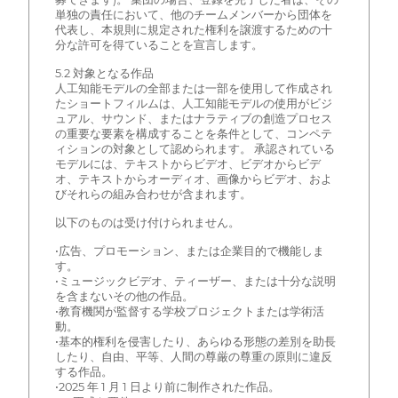
単独の責任において、他のチームメンバーから団体を
代表し、本規則に規定された権利を譲渡するための十
分な許可を得ていることを宣言します。
5.2 対象となる作品
人工知能モデルの全部または一部を使用して作成され
たショートフィルムは、人工知能モデルの使用がビジ
ュアル、サウンド、またはナラティブの創造プロセス
の重要な要素を構成することを条件として、コンペテ
ィションの対象として認められます。 承認されている
モデルには、テキストからビデオ、ビデオからビデ
オ、テキストからオーディオ、画像からビデオ、およ
びそれらの組み合わせが含まれます。
以下のものは受け付けられません。
•広告、プロモーション、または企業目的で機能しま
す。
•ミュージックビデオ、ティーザー、または十分な説明
を含まないその他の作品。
•教育機関が監督する学校プロジェクトまたは学術活
動。
•基本的権利を侵害したり、あらゆる形態の差別を助長
したり、自由、平等、人間の尊厳の尊重の原則に違反
する作品。
•2025 年 1 月 1 日より前に制作された作品。