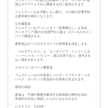
カンタブリアへの旅行は対象外ですが、ホテルへの送
迎はガラデーとそれに隣接する日に提供されます。
フェスティバルが手配しない限り、その他の交通手段
は参加者の責任となります。
公式審査員
フェスティバルディレクター（投票権なし）を含め、
カンタブリア/国の文化部門から集まった5～8人のメン
バーで構成される。
審査員はすべてのカテゴリーの受賞者を決定します。
「バルデアレナス」と「カンタブリア・インフィニタ
— ソーシャル・バリュー」賞は任意であり、授与され
ない場合があります。
ユネスコジオパーク審査員
フェスティバルの代表者とコスタ・ケブラーダ・ジオ
パーク・ガバナンス委員会の代表者が含まれます。
規則の承認
参加は、不測の事態を解決する映画祭の権利を含め、
本規約を完全に承諾したものとみなされます。
ピエラゴス、2025年