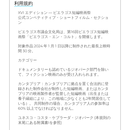
利用規約
XVI エディション — ピエラゴス短編映画祭
公式コンペティティブ・ショートフィルム・セクショ
ン
ピエラゴス市議会文化局は、第16回ピエラゴス短編映
画祭「ピエラゴス・エン・コルト」を開催します。
対象作品:2024 年 1 月 1 日以降に制作された最長上映時
間 30 分。
カテゴリー
ドキュメンタリーも認めているジオパーク部門を除い
て、フィクション映画のみが受け入れられます。
カンタブリア：カンタブリアに拠点を置く合法的に登
録された制作会社が制作した短編映画、またはカンタ
ブリアの映画製作者が監督した短編映画（出生または
養子縁組により、この地域に少なくとも2年間居住して
いる）。 共同制作の場合、カンタブリア人の参加率は
60% 以上でなければなりません。
ユネスコ・コスタ・ケブラーダ・ジオパーク:(本規則の
末尾にある附属書Iを参照)