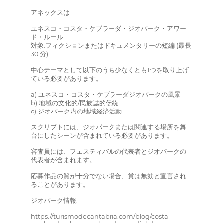
アネックスは
ユネスコ・コスタ・ケブラーダ・ジオパーク・アワー
ド・ルール
対象:フィクションまたはドキュメンタリーの短編 (最長
30 分)
中心テーマとして以下のうち少なくとも1つを取り上げ
ている必要があります。
a) ユネスコ・コスタ・ケブラーダジオパークの風景
b) 地域の文化的/民族誌的伝統
c) ジオパーク内の地域経済活動
スクリプトには、ジオパークまたは関連する場所を舞
台にしたシーンが含まれている必要があります。
審査員には、フェスティバルの代表者とジオパークの
代表者が含まれます。
応募作品の質が十分でない場合、賞は無効と宣言され
ることがあります。
ジオパーク情報:
https://turismodecantabria.com/blog/costa-