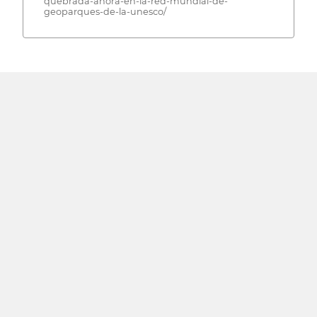
quebrada-ahora-en-la-red-mundial-de-
geoparques-de-la-unesco/