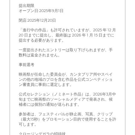
提出期限
オープン日:2025年9月1日
閉店:2025年12月20日
「進行中の作品」も許可されていますが、2025 年 12 月
20 日までに提出し、最終版は 2026 年 1 月 15 日までに
提出する必要があります。
一度提出されたエントリーは取り下げられますが、手
数料は返金されません。
事前選考
映画祭が任命した委員会が、カンタブリア州やスペイ
ンの他の地域のプロを含む作品を公式コンペティショ
ン審査員に事前に選定します。
公式セレクション（ノミネート作品）は、2026年3月中
旬までに映画祭のソーシャルメディアで発表され、候
補者には個別の通知が送られます。
参加者は、フェスティバルが静止画、写真、クリップ
（最大15秒）をプロモーション目的で使用することを許
可します。
クロージングガラの招待状