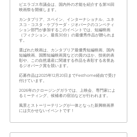
ピエラゴス市議会は、国内外の才能を紹介する第16回
映画祭を開催します。
カンタブリア、スペイン、インターナショナル、ユネ
スコ・コスタ・ケブラーダ・ジオパークのコンペティ
ション部門が参加するこのイベントでは、短編映画
（フィクション、最長30分）の最優秀作品が贈られま
す。
選ばれた映画は、カンタブリア最優秀短編映画、国内
短編映画、国際短編映画賞などの賞のほか、技術的表
彰や、この自然遺産に関連する作品を表彰する名誉あ
るジオパーク賞を競います。
応募作品は2025年12月20日までFesthome経由で受け
付けています。
2026年のクロージングガラでは、上映会、専門家によ
るミーティング、候補者の宿泊などが行われます。
風景とストーリーテリングが一体となった新興映画界
には欠かせないイベントです！