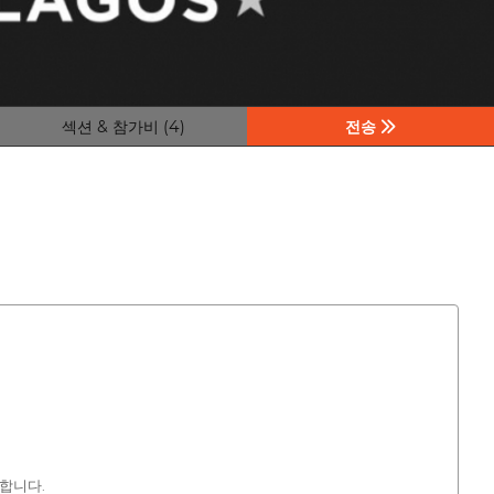
섹션 & 참가비 (4)
전송
념합니다.