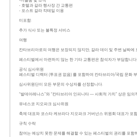
-더블룸 및 조식
- 호텔과 갈라 행사장 간 교통편
- 포스트 갈라 칵테일 이용
미포함:
추가 식사 또는 불특정 서비스
여행
칸타브리아로의 여행은 보장되지 않지만, 갈라 데이 및 주변 날짜에 
페스티벌에서 마련하지 않는 한 기타 교통편은 참석자가 부담합니다
공식 심사위원
페스티벌 디렉터 (투표권 없음) 를 포함하여 칸타브리아/국립 문화 부
심사위원단이 모든 부문의 수상자를 선정합니다.
“발데아레나스”와 “칸타브리아 인피니타 — 사회적 가치” 상은 임의
유네스코 지오파크 심사위원
축제 대표와 코스타 케브라다 지오파크 거버넌스 위원회 대표가 포
규칙 수락
참여는 예상치 못한 문제를 해결할 수 있는 페스티벌의 권리를 포함