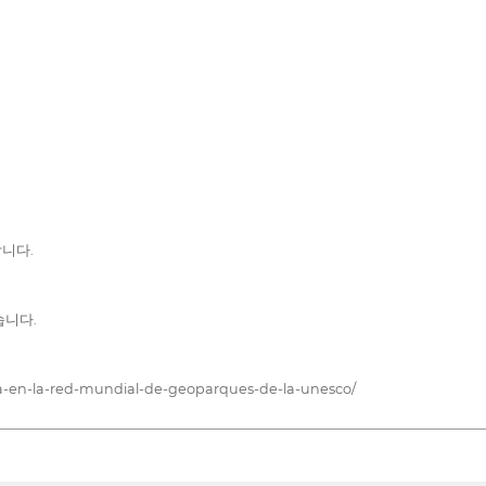
니다.
습니다.
a-en-la-red-mundial-de-geoparques-de-la-unesco/