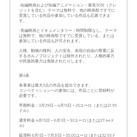
-短編映画および短編アニメーション：最長30分（クレ
ジットを含む） テーマは無料で、他の映画祭ですでに
受賞している作品や参加している作品も応募できま
す。
-長編映画とドキュメンタリー：時間制限なし。 テーマ
は無料で、他の映画祭ですでに受賞している、または
参加している作品も許可されます。
人権、動物の権利、人の安全、表現の自由の尊重に反
するポルノプロジェクトは除外されたり、人種的暴力
や民族的暴力は免除されたりします。
第4条
各著者は最大3点の作品を提出できます。
コンペティションへの参加には、作品ごとに登録料が
必要です。
早期料金：3月29日～4月15日 > 25ユーロ（または21.95
ドル）
通常料金:4月15日～6月1日 > 30ユーロ (または27.44ド
ル)
延滞料:6月1日～7月31日 > 35,00ユーロ (または32.93ド