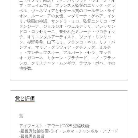
ニ（イタリア限定）です。ハリウッド・ウォーク・オ
ブ・フェイムでは、フランス人監督のエリック・グラ
ベル、ヴェネツィアとセザール賞のゴールデン・ライ
オン、ルーマニアの女優、マダリーナ・ゲネア、イタ
リア映画の神話、サンドラ・ミロ、監督エンリコ・ヴ
ァンジーナ、ジョルジオ・ヴェルデッリ、アレッサン
ドロ・ロッセリーニ、並外れたミレーナ・ヴコティッ
チ、オリエンタルアーティスト、ツァイ・ミンリャ
ン、杉野希希、山下モミ、フランコ・ネロ、リノ・バ
ンフィ、マリア・グラツィア・クチノッタ、ミルチ
ョ・マンチェフスキー、アルバート・セラ、マッテ
オ・ガローネ、ミケーレ・プラチード、ニノ・フラッ
シカ、クリスチャン・ムンギウ、ラウル・ボバ、その
他多数。
賞と評価
賞
アイフェスト・アワード2025 短編映画:
-最優秀短編映画-ライ・シネマ・チャンネル・アワード
-最優秀監督賞