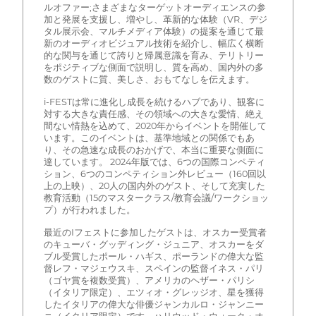
ルオファー;さまざまなターゲットオーディエンスの参
加と発展を支援し、増やし、革新的な体験（VR、デジ
タル展示会、マルチメディア体験）の提案を通じて最
新のオーディオビジュアル技術を紹介し、幅広く横断
的な関与を通じて誇りと帰属意識を育み、テリトリー
をポジティブな側面で説明し、質を高め、国内外の多
数のゲストに質、美しさ、おもてなしを伝えます。
i-FESTは常に進化し成長を続けるハブであり、観客に
対する大きな責任感、その領域への大きな愛情、絶え
間ない情熱を込めて、2020年からイベントを開催して
います。このイベントは、基準地域との関係でもあ
り、その急速な成長のおかげで、本当に重要な側面に
達しています。 2024年版では、6つの国際コンペティ
ション、6つのコンペティション外レビュー（160回以
上の上映）、20人の国内外のゲスト、そして充実した
教育活動（15のマスタークラス/教育会議/ワークショッ
プ）が行われました。
最近のIフェストに参加したゲストは、オスカー受賞者
のキューバ・グッディング・ジュニア、オスカーをダ
ブル受賞したポール・ハギス、ポーランドの偉大な監
督レフ・マジェウスキ、スペインの監督イネス・パリ
（ゴヤ賞を複数受賞）、アメリカのヘザー・パリシ
（イタリア限定）、エツィオ・グレッジオ、星を獲得
したイタリアの偉大な俳優ジャンカルロ・ジャンニー