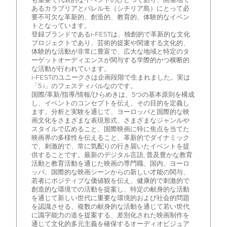
あるカラブリアとパレルモ（シチリア島）にとって必
要不可欠な革新的、創造的、教育的、体験的なイベン
トとなっています。
登録ブランドであるi-FESTは、独創的で革新的な文化
プロジェクトであり、芸術的提案や関連する文化的、
体験的な活動が非常に豊富で、広大な地域と特定のタ
ーゲットオーディエンスが関与する学際的かつ横断的
な活動が行われています。
i-FESTのユニークさは企画段階で生まれました。実は
「5 i」のフェスティバルなのです。
国際/革新/指導/情報/ひらめきは、5つの基本原則を構成
し、イベントのコンセプトを伝え、その目的を定義し
ます。分析と実験を通じて、ヨーロッパと国際的な映
画文化をさまざまな表現形式、さまざまなジャンルや
スタイルで広めること、国際映画に特に焦点を当てた
映画界の多様性を伝えること、革新的でダイナミック
で、刺激的で、常に気配りの行き届いたイベントを提
供することです。最新のデジタル言語; 普及豊かな教育
活動と教育活動を通じた映画の専門職、国内、ヨーロ
ッパ、国際的な映画シーンからの新しい才能の関与、
若者にポジティブな価値観を伝え、健康的で刺激的で
創造的な環境での活動を提案し、特定の献身的な活動
を通じて新しい世代に重要な環境的および社会的問題
を認識させる、複数の献身的な活動を通じて若い世代
に識字能力の道を提案する、差別化された映画制作を
通じて文化的多元主義を確保するオーディオビジュア