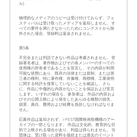
ル)
物理的なメディアのコピーは受け付けておらず、フェ
スティバルは受け取ったメディアを返却しません。 す
べての要件を満たさなかったためにコンテストから除
外された場合、登録料は返金されません。
第5条
不完全または判読できない作品は考慮されません。 登
録署名者は、著作物およびその各メンバーのすべての
使用権の所有者であることを宣言し、その内容が利用
可能な状態にあり、既存の法律または規制、または第
三者の権利、特に著作権、肖像権、商標権、工業発明
に関する特許を侵害していないことを確認し、さら
に、作品に中傷的な内容がないことを保証および宣言
します。 いずれの場合も、参加者は、作品の内容およ
びその公開上映により発生したあらゆる種類の損失、
損害、責任、費用および経費を負担しなければなりま
せん。
応募作品は返却されず、i-FEST国際映画祭機構のアー
カイブの一部となります。 作品は文化的、教育的な目
的で上映される場合があり、利益は得られません。 当
団体は、受け取った資料を後続または過去のイベント