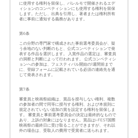
に使用する権利を留保し、パレルモで開催されるエデ
ィションのコンペティションにも使用する権利を留保
します。ただし、出典を引用し、著者または権利所有
者に事前に通知する義務があります。
第6条
この分野の専門家で構成された事前選考委員会が、疑
う余地のない判断のもと、公式コンペティションで発
表する作品を選択します。 入賞作品の選定は、審査員
の洞察と判断によって行われます。 公式コンペティシ
ョンへの参加は、フェスティバル開始の1週間前まで
に、登録フォームに記載されている必須の連絡先を通
じて発表されます。
第7条
審査員と映画祭組織は、賞品を授与しない権利、複数
の参加者の間で同等に授与する権利、および本規則に
規定されていない追加の賞を設定する権利を留保しま
す。 審査員と事前選考委員会の決定は最終的なもので
あり、上訴の対象にはなりません。賞品はi-FEST国際
映画祭の最終日に受け取ることができますが、それ以
外の場合は、受取人の費用で受賞者に送られます。