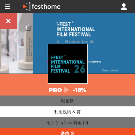
PRO
-18%
映画祭
利用規約 & 賞
セクション & 料金 (2)
送信