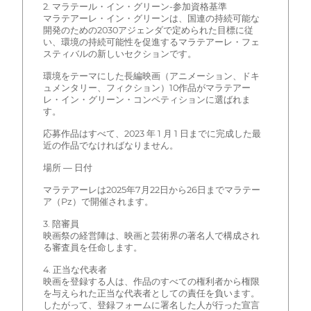
2. マラテール・イン・グリーン-参加資格基準
マラテアーレ・イン・グリーンは、国連の持続可能な
開発のための2030アジェンダで定められた目標に従
い、環境の持続可能性を促進するマラテアーレ・フェ
スティバルの新しいセクションです。
環境をテーマにした長編映画（アニメーション、ドキ
ュメンタリー、フィクション）10作品がマラテアー
レ・イン・グリーン・コンペティションに選ばれま
す。
応募作品はすべて、2023 年 1 月 1 日までに完成した最
近の作品でなければなりません。
場所 — 日付
マラテアーレは2025年7月22日から26日までマラテー
ア（Pz）で開催されます。
3. 陪審員
映画祭の経営陣は、映画と芸術界の著名人で構成され
る審査員を任命します。
4. 正当な代表者
映画を登録する人は、作品のすべての権利者から権限
を与えられた正当な代表者としての責任を負います。
したがって、登録フォームに署名した人が行った宣言