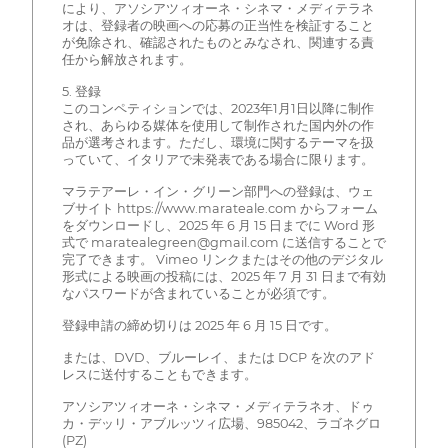
により、アソシアツィオーネ・シネマ・メディテラネ
オは、登録者の映画への応募の正当性を検証すること
が免除され、確認されたものとみなされ、関連する責
任から解放されます。
5. 登録
このコンペティションでは、2023年1月1日以降に制作
され、あらゆる媒体を使用して制作された国内外の作
品が選考されます。ただし、環境に関するテーマを扱
っていて、イタリアで未発表である場合に限ります。
マラテアーレ・イン・グリーン部門への登録は、ウェ
ブサイト https://www.marateale.com からフォーム
をダウンロードし、2025 年 6 月 15 日までに Word 形
式で maratealegreen@gmail.com に送信することで
完了できます。 Vimeo リンクまたはその他のデジタル
形式による映画の投稿には、2025 年 7 月 31 日まで有効
なパスワードが含まれていることが必須です。
登録申請の締め切りは 2025 年 6 月 15 日です。
または、DVD、ブルーレイ、または DCP を次のアド
レスに送付することもできます。
アソシアツィオーネ・シネマ・メディテラネオ、ドゥ
カ・デッリ・アブルッツィ広場、985042、ラゴネグロ
(PZ)