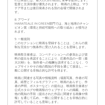
の上映会には、最大2人分の宿泊と食事を提供します。
監督と主演俳優が優先されます。 映画の上映は、マラ
テア市または後日発表される別の会場で開催されま
す。
8. アワード
MARATEALE IN GREEN部門では、海と地球のチャン
ピオン賞（環境と持続可能性への取り組み）が授与さ
れます。
9. 一般規則
このセクションに映画を登録することは、これらの規
制を完全かつ無条件に受け入れることを意味します。
映画祭主催者は、コンペティションへの参加および資
料の提出を承認することにより、応募作品の一部（最
大20秒）を、制作者への報酬を請求することなく、ウ
ェブサイトやその他の既知の手段を通じて放送し、一
般に公開する非独占的な許可を得ます。
映画に関連する写真や情報資料（場面写真、作者の写
真、経歴とフィルモグラフィー、映画のあらすじ、作
者の声明、ポスターなど）の提出は、映画祭主催者が
公式カタログや映画祭のウェブサイトへの掲載、その
他の既知の手段（提出された作品に関連する画像や情
報）を通じて広め、一般に公開することを非独占的に
許可していることも意味します。