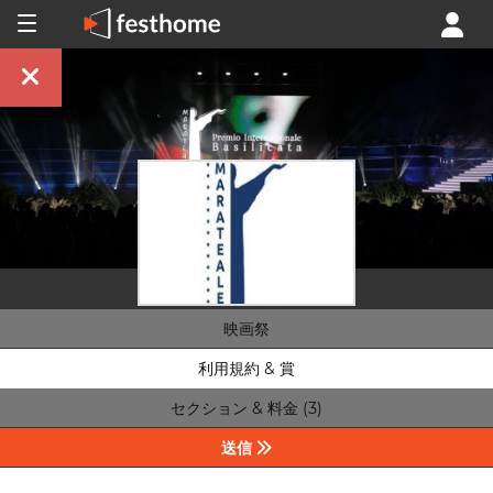
映画祭
利用規約 & 賞
セクション & 料金 (3)
送信