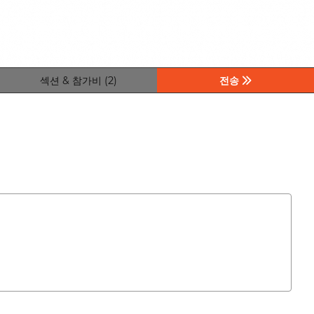
섹션 & 참가비 (2)
전송