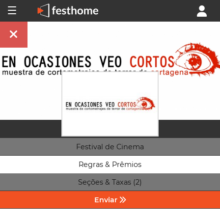
Festival de Cinema
Regras & Prêmios
Seções & Taxas (2)
Enviar