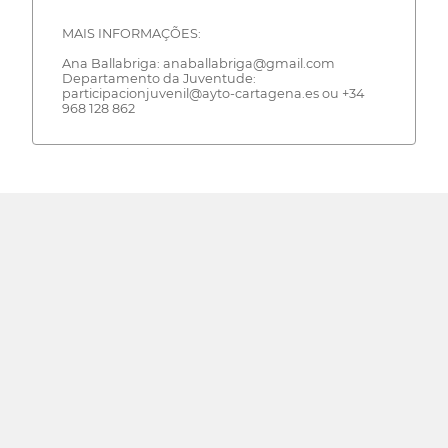
MAIS INFORMAÇÕES:
Ana Ballabriga: anaballabriga@gmail.com
Departamento da Juventude:
participacionjuvenil@ayto-cartagena.es ou +34
968 128 862