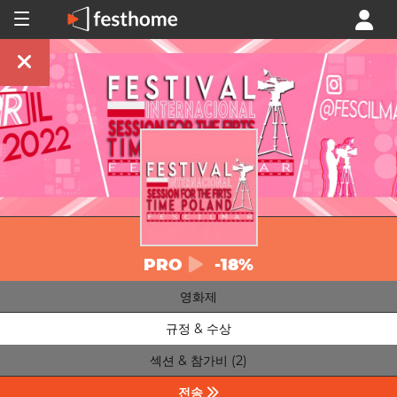
PRO
-18%
영화제
규정 & 수상
섹션 & 참가비 (2)
전송