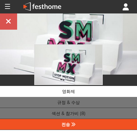
영화제
규정 & 수상
섹션 & 참가비 (8)
전송