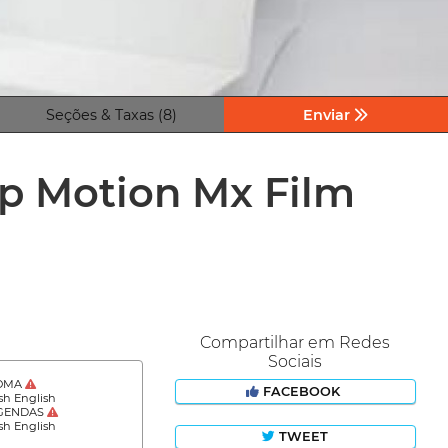
Seções & Taxas (8)
Enviar
op Motion Mx Film
Compartilhar em Redes
Sociais
IOMA
FACEBOOK
sh English
GENDAS
sh English
TWEET