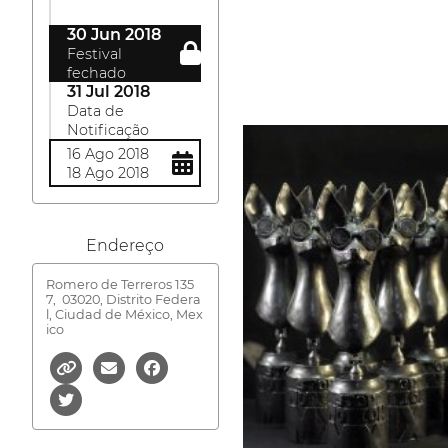
30 Jun 2018
Festival
fechado
31 Jul 2018
Data de
Notificação
16 Ago 2018
18 Ago 2018
Endereço
Romero de Terreros 135
7,
03020, Distrito Federa
l, Ciudad de México, Mex
ico