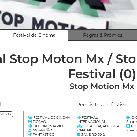
Festival de Cinema
Regras & Prêmios
al Stop Moton Mx / St
Festival
(0)
Stop Motion Mx
l
Requisitos do festival
1' 30'<
FESTIVAL DE CINEMA
FESTIVAL
ID
FICÇÃO
INTERNACIONAL
Spani
DOCUMENTÁRIO
LOCALIZAÇÃO FÍSICA E
LE
ANIMAÇÃO
ON-LINE
Spani
FANTÁSTICO
JANEIRO 2012