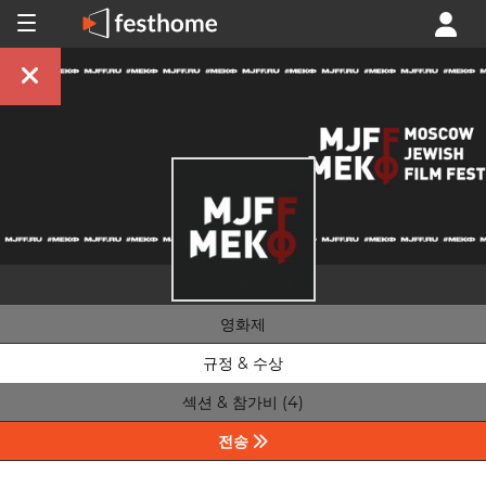
영화제
규정 & 수상
섹션 & 참가비 (4)
전송