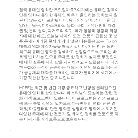
결국 유대인 영화란 무엇일까요? 여기에는 유태인 감독이
만든 영화나 유명한 유태인 배우가 출연하는 영화보다 훨
씬 더 많은 것이 포함됩니다. 유대인의 정체성에 대한 끊
임없는 탐구, 디아스포라의 동화, 사회 내 유태인의 자결
권 및 분리 철학, 과거로의 회귀, 국가 영웅의 영광과 희생
자에 대한 애도, 오늘날 세계의 도전, 전통의 관련성 및 보
존 문제 - 이러한 문제와 기타 많은 이슈들은 모든 국가와
대륙의 영화 제작자들을 매료시킵니다. 지난 한 해 동안
최고의 유태인 영화를 검색하고 선정함으로써 우리는 빠
르게 변화하는 민족을 주제로 한 영화가 실제로 무엇인지
에 대한 질문에 대한 답을 제시하려고 시도했습니다. 다양
한 문화와 국적이 공존하는 대도시 지역인 모스크바는 국
가 공동체의 대화를 대표하는 축제가 열리기에 세계에서
가장 적합한 장소 중 하나입니다.
MJFF는 최근 몇 년간 가장 중요하고 반향을 불러일으킨
유대인 영화를 상영합니다. 페스티벌의 중심에는 장편 영
화 경쟁 프로그램이 있습니다. 이 프로그램은 경쟁 프로그
램 또는 특별 상영의 일환으로 다큐멘터리 영화, 단편 영
화 및 다큐멘터리 단편 영화를 상영하고 영화에서 제기된
다양한 주제에 대한 전문가 및 유대인 영화를 전문으로 하
는 비평가들과의 토론으로 보완됩니다.