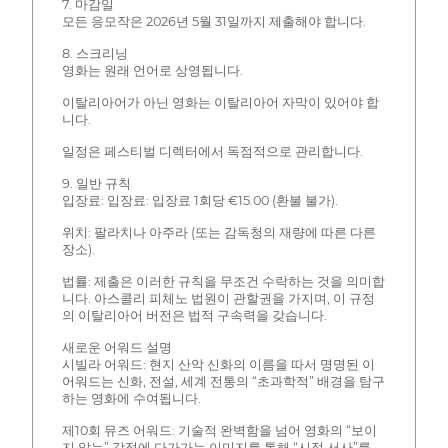
7. 마감일
모든 응모작은 2026년 5월 31일까지 제출해야 합니다.
8. 스크리닝
영화는 원래 언어로 상영됩니다.
이탈리아어가 아닌 영화는 이탈리아어 자막이 있어야 합
니다.
일정은 페스티벌 디렉터에서 독점적으로 관리합니다.
9. 일반 규칙
입장료: 입장료: 입장료 1회당 €15.00 (환불 불가).
위치: 팔라치나 아주라 (또는 감독청의 재량에 따른 다른
장소).
법률: 제출은 이러한 규칙을 무조건 수락하는 것을 의미합
니다. 아스콜리 피체노 법원이 관할권을 가지며, 이 규정
의 이탈리아어 버전은 법적 구속력을 갖습니다.
새로운 어워드 설명
시빌라 어워드: 현지 산악 신화의 이름을 따서 명명된 이
어워드는 신화, 전설, 세계 전통의 “초과학적” 배경을 탐구
하는 영화에 수여됩니다.
제10회 뮤즈 어워드: 기술적 완벽함을 넘어 영화의 “보이
지 않는” 감정에 다가가는 이미지를 통해 “시적 서사”를