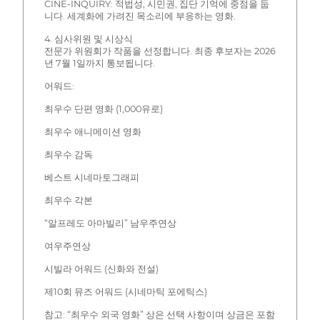
CINE-INQUIRY: 적법성, 시민권, 집단 기억에 중점을 둡
니다. 세계화에 가려진 목소리에 부응하는 영화.
4. 심사위원 및 시상식
전문가 위원회가 작품을 선정합니다. 최종 후보자는 2026
년 7월 1일까지 통보됩니다.
어워드:
최우수 단편 영화 (1,000유로)
최우수 애니메이션 영화
최우수 감독
베스트 시네마토그래피
최우수 각본
“알프레도 아마빌리” 남우주연상
여우주연상
시빌라 어워드 (신화와 전설)
제10회 뮤즈 어워드 (시네마틱 포에틱스)
참고: “최우수 외국 영화” 상은 선택 사항이며 상금은 포함