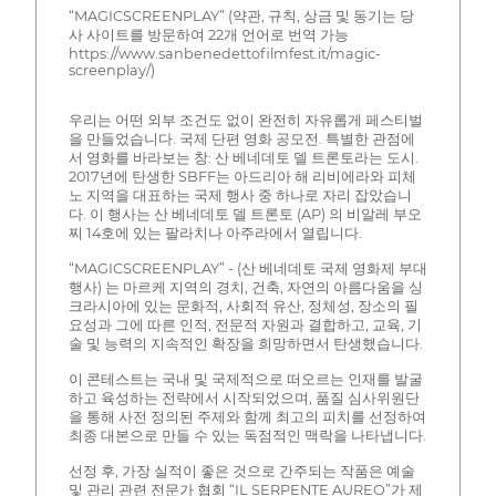
“MAGICSCREENPLAY” (약관, 규칙, 상금 및 동기는 당
사 사이트를 방문하여 22개 언어로 번역 가능
https://www.sanbenedettofilmfest.it/magic-
screenplay/)
우리는 어떤 외부 조건도 없이 완전히 자유롭게 페스티벌
을 만들었습니다. 국제 단편 영화 공모전. 특별한 관점에
서 영화를 바라보는 창: 산 베네데토 델 트론토라는 도시.
2017년에 탄생한 SBFF는 아드리아 해 리비에라와 피체
노 지역을 대표하는 국제 행사 중 하나로 자리 잡았습니
다. 이 행사는 산 베네데토 델 트론토 (AP) 의 비알레 부오
찌 14호에 있는 팔라치나 아주라에서 열립니다.
“MAGICSCREENPLAY” - (산 베네데토 국제 영화제 부대
행사) 는 마르케 지역의 경치, 건축, 자연의 아름다움을 싱
크라시아에 있는 문화적, 사회적 유산, 정체성, 장소의 필
요성과 그에 따른 인적, 전문적 자원과 결합하고, 교육, 기
술 및 능력의 지속적인 확장을 희망하면서 탄생했습니다.
이 콘테스트는 국내 및 국제적으로 떠오르는 인재를 발굴
하고 육성하는 전략에서 시작되었으며, 품질 심사위원단
을 통해 사전 정의된 주제와 함께 최고의 피치를 선정하여
최종 대본으로 만들 수 있는 독점적인 맥락을 나타냅니다.
선정 후, 가장 실적이 좋은 것으로 간주되는 작품은 예술
및 관리 관련 전문가 협회 “IL SERPENTE AUREO”가 제