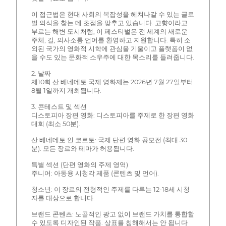
이 접근법은 현대 사회의 복잡성을 헤쳐나갈 수 있는 글로
벌 의식을 찾는 데 초점을 맞추고 있습니다. 고향이라고
부르는 해변 도시처럼, 이 페스티벌은 전 세계의 새로운
주체, 길, 의사소통 언어를 환영하고 지원합니다. 특히 소
외된 국가의 영화적 시학에 관심을 기울이고 플랫폼이 없
을 수도 있는 문화적 소우주에 대한 목소리를 들려줍니다.
2. 날짜
제10회 산 베네데토 국제 영화제는 2026년 7월 27일부터
8월 1일까지 개최됩니다.
3. 콘테스트 및 섹션
디스토피아 장편 영화: 디스토피아를 주제로 한 장편 영화
대회 (최소 50분).
산 베네데토 인 코르토: 국제 단편 영화 공모전 (최대 30
분). 모든 장르와 테마가 허용됩니다.
특별 섹션 (단편 영화의 주제 영역)
주니어: 아동용 시청각 제품 (콘텐츠 및 언어).
청소년: 이 장르의 전형적인 주제를 다루는 12-18세 시청
자를 대상으로 합니다.
브랜드 콘텐츠: 노골적인 광고 없이 브랜드 가치를 통합할
수 있도록 디자인된 작품. 상표를 침해해서는 안 됩니다