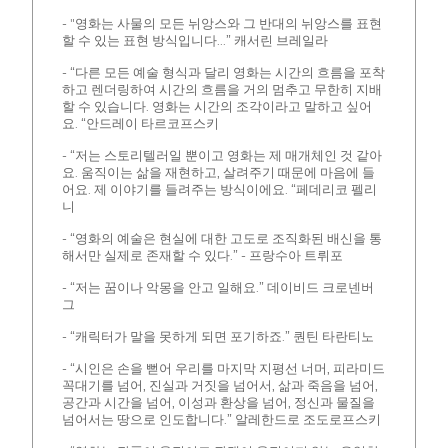
- "영화는 사물의 모든 뉘앙스와 그 반대의 뉘앙스를 표현
할 수 있는 표현 방식입니다...” 캐서린 브레일라
- “다른 모든 예술 형식과 달리 영화는 시간의 흐름을 포착
하고 렌더링하여 시간의 흐름을 거의 멈추고 무한히 지배
할 수 있습니다. 영화는 시간의 조각이라고 말하고 싶어
요. “안드레이 타르코프스키
- “저는 스토리텔러일 뿐이고 영화는 제 매개체인 것 같아
요. 움직이는 삶을 재현하고, 살려주기 때문에 마음에 들
어요. 제 이야기를 들려주는 방식이에요. “페데리코 펠리
니
- “영화의 예술은 현실에 대한 고도로 조직화된 배신을 통
해서만 실제로 존재할 수 있다.” - 프랑수아 트뤼포
- “저는 꿈이나 악몽을 안고 일해요.” 데이비드 크로넨버
그
- “캐릭터가 말을 못하게 되면 포기하죠.” 퀀틴 타란티노
- “시인은 손을 뻗어 우리를 마지막 지평선 너머, 피라미드
꼭대기를 넘어, 진실과 거짓을 넘어서, 삶과 죽음을 넘어,
공간과 시간을 넘어, 이성과 환상을 넘어, 정신과 물질을
넘어서는 땅으로 인도합니다.” 알레한드로 조도로프스키