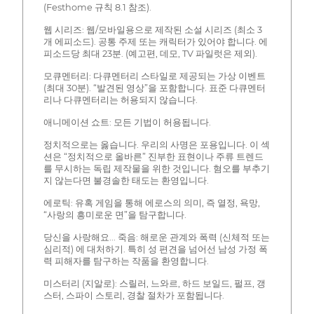
(Festhome 규칙 8.1 참조).
웹 시리즈: 웹/모바일용으로 제작된 소설 시리즈 (최소 3
개 에피소드). 공통 주제 또는 캐릭터가 있어야 합니다. 에
피소드당 최대 23분. (예고편, 데모, TV 파일럿은 제외).
모큐멘터리: 다큐멘터리 스타일로 제공되는 가상 이벤트
(최대 30분). “발견된 영상”을 포함합니다. 표준 다큐멘터
리나 다큐멘터리는 허용되지 않습니다.
애니메이션 쇼트: 모든 기법이 허용됩니다.
정치적으로는 옳습니다. 우리의 사명은 포용입니다. 이 섹
션은 “정치적으로 올바른” 진부한 표현이나 주류 트렌드
를 무시하는 독립 제작물을 위한 것입니다. 혐오를 부추기
지 않는다면 불경솔한 태도는 환영입니다.
에로틱: 유혹 게임을 통해 에로스의 의미, 즉 열정, 욕망,
“사랑의 흥미로운 면”을 탐구합니다.
당신을 사랑해요... 죽음: 해로운 관계와 폭력 (신체적 또는
심리적) 에 대처하기. 특히 성 편견을 넘어선 남성 가정 폭
력 피해자를 탐구하는 작품을 환영합니다.
미스터리 (지알로): 스릴러, 느와르, 하드 보일드, 펄프, 갱
스터, 스파이 스토리, 경찰 절차가 포함됩니다.