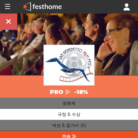
PRO
-18%
영화제
규정 & 수상
섹션 & 참가비 (6)
전송