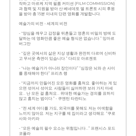
작하고 마르케 지역 필름 커미션 (FILM COMMISSION)
과 협력 및 지원을 받아 산 베네데토 델 트론토 시의 후원
을 받아 총 15분 이내의 단편 영화를 개발합니다.
예술가의 비전 - 세계의 비전
- "양심을 깨우고 감정을 뒤흔들고 영혼의 비밀의 방에 도
달하는 데 영화만큼 좋은 예술 형식은 없습니다.” 잉마르
버그만
- "깊은 곳에서의 삶은 지상 생활과 완전히 다르며 신비하
고 무서운 측면이 있습니다.” 다리오 아르젠토
- "나는 예술가가 아니라 장인이다” “심장은 뇌와 손 사이
를 중재해야 한다” 프리츠 랭
- "지금까지 만들어진 모든 영화를 훔쳐요. 좋아하는 게 있
으면 섞어서 섞어요. 사람들이 싫어하면 보러 가지 마세
요... 난 모든 걸 훔쳐요... 위대한 예술가는 경의를 표하지
않고 훔치는 법이다.” - 쿠엔틴 타란티노
- "전 세계 어디를 가도, 외국어를 못해도 저는 어색함을
느끼지 않아요. 저는 지구를 제 집이라고 생각해요. “쿠로
사와 아키라
- "모든 예술의 필수 요소는 위험입니다...” 프랜시스 포드
코폴라