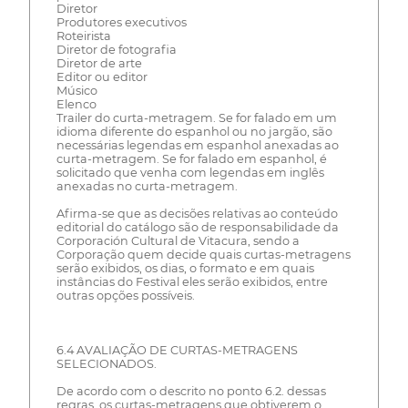
Diretor
Produtores executivos
Roteirista
Diretor de fotografia
Diretor de arte
Editor ou editor
Músico
Elenco
Trailer do curta-metragem. Se for falado em um
idioma diferente do espanhol ou no jargão, são
necessárias legendas em espanhol anexadas ao
curta-metragem. Se for falado em espanhol, é
solicitado que venha com legendas em inglês
anexadas no curta-metragem.
Afirma-se que as decisões relativas ao conteúdo
editorial do catálogo são de responsabilidade da
Corporación Cultural de Vitacura, sendo a
Corporação quem decide quais curtas-metragens
serão exibidos, os dias, o formato e em quais
instâncias do Festival eles serão exibidos, entre
outras opções possíveis.
6.4 AVALIAÇÃO DE CURTAS-METRAGENS
SELECIONADOS.
De acordo com o descrito no ponto 6.2. dessas
regras, os curtas-metragens que obtiverem o