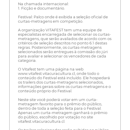
Na chamada internacional:
1. Ficção e documentário.
Festival: Palco onde é exibida a seleção oficial de
curtas-metragens em competição.
A organização VITAFEST tem uma equipe de
especialistas encarregada de selecionar os curtas-
metragens, que serão avaliados de acordo com os
critérios de seleção descritos no ponto 6.1 destas
regras. Posteriormente, os curtas-metragens
selecionados serão entregues à comissão do júri
para avaliar e selecionar os vencedores de cada
categoria.
O Vitafest tem uma página na web
www.vitafest.vitacuracultura.cl, onde todo o
conteúdo do Festival está incluído. Ele hospedará
os trailers dos curtas-metragens selecionados,
informações gerais sobre os curtas-metragens e o
conteúdo próprio do Festival.
Neste site você poderá votar em um curta-
metragem favorito para o prêmio do público,
dentro de toda a seleção feita para o Festival.
Apenas um curta-metragem ganhará o prêmio
do público, escolhido por votação no site
vitafest.vitacuracultura.cl.