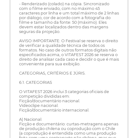
- Renderizado (colado) na cópia. Sincronizado
com o filme enviado, com no máximo 45
caracteres por linha e um total máximo de 2 linhas
por diálogo, cor de acordo com a fotografia do
filme e tamanho da fonte: 50 (máximo). Eles
devem estar localizados dentro das margens
seguras da projeção.
AVISO IMPORTANTE: O Festival se reserva o direito
de verificar a qualidade técnica de todos os
formatos. No caso de outros formatos digitais não
especificados acima, o VITAFEST 2026 se reserva o
direito de analisar cada caso e decidir o que é mais
conveniente para sua exibição.
CATEGORIAS, CRITÉRIOS E JÚRIS.
6.1. CATEGORIAS
O VITAFEST 2026 inclui 3 categorias oficiais de
competição divididas em:
Ficção/documentário nacional.
Videoclipe nacional.
Ficção/documentário internacional.
A) Nacional:
Ficção e documentário: curtas-metragens apenas
de produção chilena ou coprodução com o Chile
(a coprodução é entendida como uma produção
feita com uma contraparte não chilena, mas que