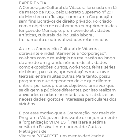
EXPERIÊNCIA
A Corporação Cultural de Vitacura foi criada em 15
de março de 1996, pelo Decreto Supremo nº 291
do Ministério da Justiça, como uma Corporação
sem fins lucrativos de direito privado. Foi criado
com o objetivo de colaborar no cumprimento das
funções do Município, promovendo atividades
artísticas, culturais, de inclusão laboral,
treinamento e outras atividades relacionadas.
Assim, a Corporação Cultural de Vitacura,
doravante e indistintamente a “Corporação”,
colabora com o município na realização ao longo
do ano de um grande número de atividades,
como exposições, cursos, workshops, feiras, séries
de filmes, palestras, apresentações musicais e
teatrais, entre muitas outras. Para tanto, possui
programas que dependem dele e que diferem
entre si por seus próprios objetivos, uma vez que
se dirigem a públicos diferentes, por isso realizam
atividades criadas e orientadas para satisfazer as
necessidades, gostos e interesses particulares dos
vizinhos.
É por esse motivo que a Corporação, por meio do
Programa Vitajoven, doravante e conjuntamente
a “organização VITAFEST”, realizará a sétima
versão do Festival Internacional de Curtas-
Metragens de
Vitacura “VITAFEST”, um evento dedicado à