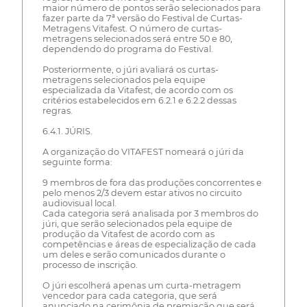
maior número de pontos serão selecionados para
fazer parte da 7ª versão do Festival de Curtas-
Metragens Vitafest. O número de curtas-
metragens selecionados será entre 50 e 80,
dependendo do programa do Festival.
Posteriormente, o júri avaliará os curtas-
metragens selecionados pela equipe
especializada da Vitafest, de acordo com os
critérios estabelecidos em 6.2.1 e 6.2.2 dessas
regras.
6.4.1. JÚRIS.
A organização do VITAFEST nomeará o júri da
seguinte forma:
9 membros de fora das produções concorrentes e
pelo menos 2/3 devem estar ativos no circuito
audiovisual local.
Cada categoria será analisada por 3 membros do
júri, que serão selecionados pela equipe de
produção da Vitafest de acordo com as
competências e áreas de especialização de cada
um deles e serão comunicados durante o
processo de inscrição.
O júri escolherá apenas um curta-metragem
vencedor para cada categoria, que será
anunciado na cerimônia de premiação que será