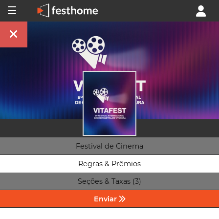
Festival de Cinema
Regras & Prêmios
Seções & Taxas (3)
Enviar