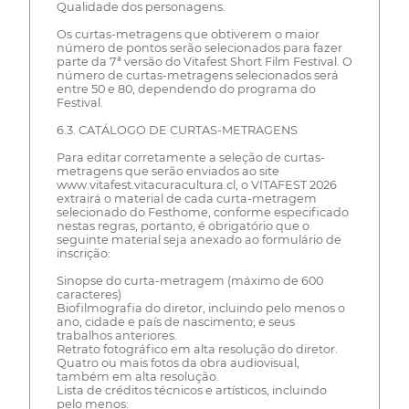
Qualidade dos personagens.
Os curtas-metragens que obtiverem o maior
número de pontos serão selecionados para fazer
parte da 7ª versão do Vitafest Short Film Festival. O
número de curtas-metragens selecionados será
entre 50 e 80, dependendo do programa do
Festival.
6.3. CATÁLOGO DE CURTAS-METRAGENS
Para editar corretamente a seleção de curtas-
metragens que serão enviados ao site
www.vitafest.vitacuracultura.cl, o VITAFEST 2026
extrairá o material de cada curta-metragem
selecionado do Festhome, conforme especificado
nestas regras, portanto, é obrigatório que o
seguinte material seja anexado ao formulário de
inscrição:
Sinopse do curta-metragem (máximo de 600
caracteres)
Biofilmografia do diretor, incluindo pelo menos o
ano, cidade e país de nascimento; e seus
trabalhos anteriores.
Retrato fotográfico em alta resolução do diretor.
Quatro ou mais fotos da obra audiovisual,
também em alta resolução.
Lista de créditos técnicos e artísticos, incluindo
pelo menos: