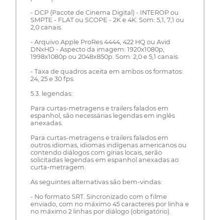
- DCP (Pacote de Cinema Digital) - INTEROP ou
SMPTE - FLAT ou SCOPE - 2K e 4K. Som: 5,1, 7,1 ou
2,0 canais.
- Arquivo Apple ProRes 4444, 422 HQ ou Avid
DNxHD - Aspecto da imagem: 1920x1080p,
1998x1080p ou 2048x850p. Som: 2,0 e 5,1 canais.
- Taxa de quadros aceita em ambos os formatos:
24, 25 e 30 fps.
5.3. legendas:
Para curtas-metragens e trailers falados em
espanhol, são necessárias legendas em inglês
anexadas.
Para curtas-metragens e trailers falados em
outros idiomas, idiomas indígenas americanos ou
contendo diálogos com gírias locais, serão
solicitadas legendas em espanhol anexadas ao
curta-metragem.
As seguintes alternativas são bem-vindas:
- No formato SRT. Sincronizado com o filme
enviado, com no máximo 45 caracteres por linha e
no máximo 2 linhas por diálogo (obrigatório).