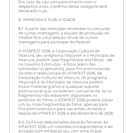
Em caso de não comparecimento com o
respectivo aviso, o prêmio dessa categoria será
declarado nulo.
8. IMPRENSA E PUBLICIDADE
8.1. A partir das inscrições recebidas no concurso
de curtas-metragens, a equipe de produção da
Vitafest fará uma seleção oficial de curtas-
metragens para participar do Festival.
O VITAFEST 2026, a Corporação Cultural de
Vitacura, seu programa Vitajoven e o Município de
Vitacura, podem usar fragmentos dos filmes - de
no máximo 3 minutos - e fotos (além das
solicitadas no aplicativo), para fins promocionais.
Os sites e redes sociais do VITAFEST 2026, da
Corporação Cultural de Vitacura, do programa
Vitajoven e do Município de Vitacura podem
incluir material gráfico e qualquer suporte
promocional que considerem conveniente. Se os
fragmentos não estiverem disponíveis no
produtor do filme, o VITAFEST 2026 poderá copiar
um ou mais fragmentos do filme, apenas para
fins promocionais e para uso antes, durante e
depois do VITAFEST 2026 e até dezembro de 2026.
8.2. Os filmes selecionados deverão fornecer ao
VITAFEST 2026 um roteirista correspondente a ser
enviado com embargo (ou com uma chave