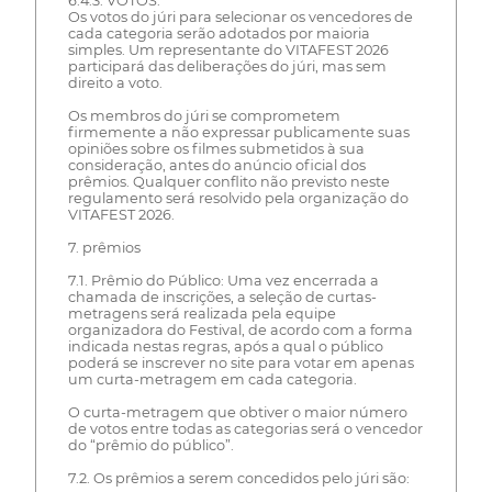
6.4.3. VOTOS.
Os votos do júri para selecionar os vencedores de
cada categoria serão adotados por maioria
simples. Um representante do VITAFEST 2026
participará das deliberações do júri, mas sem
direito a voto.
Os membros do júri se comprometem
firmemente a não expressar publicamente suas
opiniões sobre os filmes submetidos à sua
consideração, antes do anúncio oficial dos
prêmios. Qualquer conflito não previsto neste
regulamento será resolvido pela organização do
VITAFEST 2026.
7. prêmios
7.1. Prêmio do Público: Uma vez encerrada a
chamada de inscrições, a seleção de curtas-
metragens será realizada pela equipe
organizadora do Festival, de acordo com a forma
indicada nestas regras, após a qual o público
poderá se inscrever no site para votar em apenas
um curta-metragem em cada categoria.
O curta-metragem que obtiver o maior número
de votos entre todas as categorias será o vencedor
do “prêmio do público”.
7.2. Os prêmios a serem concedidos pelo júri são: