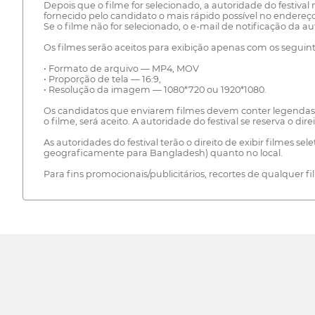
Depois que o filme for selecionado, a autoridade do festival 
fornecido pelo candidato o mais rápido possível no endereço d
Se o filme não for selecionado, o e-mail de notificação da a
Os filmes serão aceitos para exibição apenas com os seguint
• Formato de arquivo — MP4, MOV
• Proporção de tela — 16:9,
• Resolução da imagem — 1080*720 ou 1920*1080.
Os candidatos que enviarem filmes devem conter legendas 
o filme, será aceito. A autoridade do festival se reserva o dir
As autoridades do festival terão o direito de exibir filmes s
geograficamente para Bangladesh) quanto no local.
Para fins promocionais/publicitários, recortes de qualquer fi