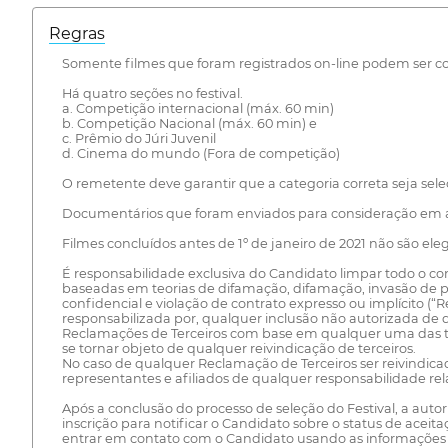
Regras
Somente filmes que foram registrados on-line podem ser co
Há quatro seções no festival.
a. Competição internacional (máx. 60 min)
b. Competição Nacional (máx. 60 min) e
c. Prêmio do Júri Juvenil
d. Cinema do mundo (Fora de competição)
O remetente deve garantir que a categoria correta seja sele
Documentários que foram enviados para consideração em ano
Filmes concluídos antes de 1º de janeiro de 2021 não são el
É responsabilidade exclusiva do Candidato limpar todo o cont
baseadas em teorias de difamação, difamação, invasão de pr
confidencial e violação de contrato expresso ou implícito (
responsabilizada por, qualquer inclusão não autorizada de
Reclamações de Terceiros com base em qualquer uma das teori
se tornar objeto de qualquer reivindicação de terceiros.
No caso de qualquer Reclamação de Terceiros ser reivindica
representantes e afiliados de qualquer responsabilidade rel
Após a conclusão do processo de seleção do Festival, a aut
inscrição para notificar o Candidato sobre o status de aceit
entrar em contato com o Candidato usando as informações de