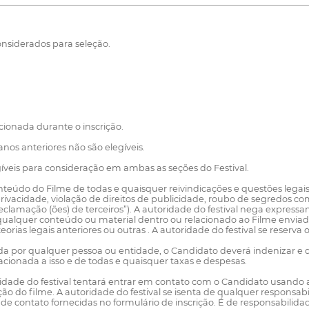
nsiderados para seleção.
cionada durante o inscrição.
s anteriores não são elegíveis.
egíveis para consideração em ambas as seções do Festival.
eúdo do Filme de todas e quaisquer reivindicações e questões legais r
ivacidade, violação de direitos de publicidade, roubo de segredos co
“Reclamação (ões) de terceiros”). A autoridade do festival nega expres
 qualquer conteúdo ou material dentro ou relacionado ao Filme envia
as legais anteriores ou outras . A autoridade do festival se reserva o
da por qualquer pessoa ou entidade, o Candidato deverá indenizar e 
acionada a isso e de todas e quaisquer taxas e despesas.
oridade do festival tentará entrar em contato com o Candidato usando 
ação do filme. A autoridade do festival se isenta de qualquer responsa
 contato fornecidas no formulário de inscrição. É de responsabilida