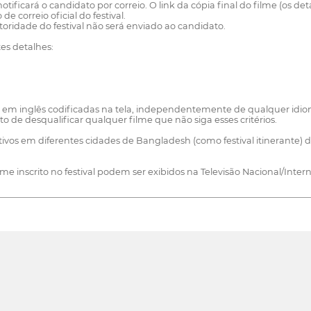
notificará o candidato por correio. O link da cópia final do filme (os d
e correio oficial do festival.
utoridade do festival não será enviado ao candidato.
es detalhes:
em inglês codificadas na tela, independentemente de qualquer idio
eito de desqualificar qualquer filme que não siga esses critérios.
eletivos em diferentes cidades de Bangladesh (como festival itinerante
lme inscrito no festival podem ser exibidos na Televisão Nacional/Intern