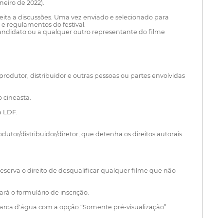
neiro de 2022).
ujeita a discussões. Uma vez enviado e selecionado para
 e regulamentos do festival.
ndidato ou a qualquer outro representante do filme
produtor, distribuidor e outras pessoas ou partes envolvidas
 cineasta.
a LDF.
utor/distribuidor/diretor, que detenha os direitos autorais
 reserva o direito de desqualificar qualquer filme que não
rá o formulário de inscrição.
 marca d'água com a opção “Somente pré-visualização”.