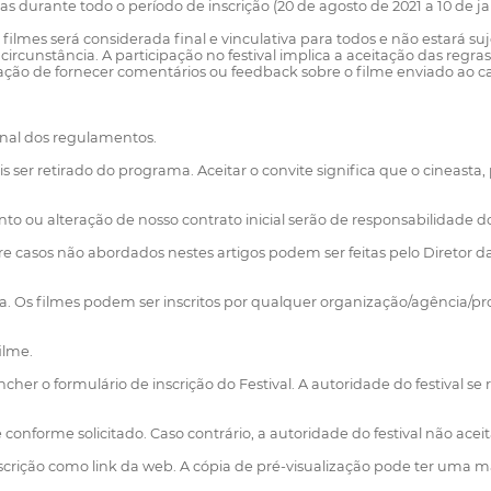
as durante todo o período de inscrição (20 de agosto de 2021 a 10 de ja
 filmes será considerada final e vinculativa para todos e não estará s
ircunstância. A participação no festival implica a aceitação das regras
o de fornecer comentários ou feedback sobre o filme enviado ao ca
onal dos regulamentos.
 ser retirado do programa. Aceitar o convite significa que o cineasta, 
o ou alteração de nosso contrato inicial serão de responsabilidade do
e casos não abordados nestes artigos podem ser feitas pelo Diretor d
ma. Os filmes podem ser inscritos por qualquer organização/agência/prod
ilme.
her o formulário de inscrição do Festival. A autoridade do festival se
onforme solicitado. Caso contrário, a autoridade do festival não aceita
 inscrição como link da web. A cópia de pré-visualização pode ter uma