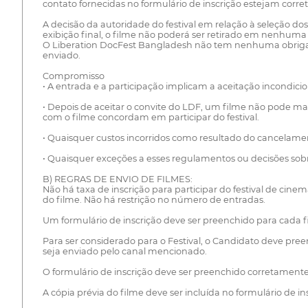
contato fornecidas no formulário de inscrição estejam corret
A decisão da autoridade do festival em relação à seleção dos
exibição final, o filme não poderá ser retirado em nenhuma c
O Liberation DocFest Bangladesh não tem nenhuma obrigaçã
enviado.
Compromisso
• A entrada e a participação implicam a aceitação incondici
• Depois de aceitar o convite do LDF, um filme não pode mais
com o filme concordam em participar do festival.
• Quaisquer custos incorridos como resultado do cancelament
• Quaisquer exceções a esses regulamentos ou decisões sobr
B) REGRAS DE ENVIO DE FILMES:
Não há taxa de inscrição para participar do festival de cine
do filme. Não há restrição no número de entradas.
Um formulário de inscrição deve ser preenchido para cada f
Para ser considerado para o Festival, o Candidato deve preenc
seja enviado pelo canal mencionado.
O formulário de inscrição deve ser preenchido corretamente c
A cópia prévia do filme deve ser incluída no formulário de