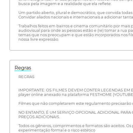
busca pela imagem e a realidade que ela reflete.
Um partido aberto, plural e democrático, que convida todas a
Convidar aliados nacionais e internacionais a adicionar tan
Trabalhos feitos em bairros e cinema comunitário por mais p
audiovisual para onde as pessoas estão e (re) tomar a rua p
temas que nos preocupam e que estão incorporados nos fil
nossa livre expressão.
Regras
REGRAS
IMPORTANTE: OS FILMES DEVEM CONTER LEGENDAS EM ESPA
player online anexado na plataforma FESTHOME (YOUTUBE, 
Filmes que não completarem este regulamento precisarão das
NO ENTANTO, É UM SERVIÇO OPCIONAL ADICIONAL PARA O
PREÇOS ADICIONAIS.
Todos os gêneros, comprimentos e formatos são aceitos. O
experimentação formal e o risco estético