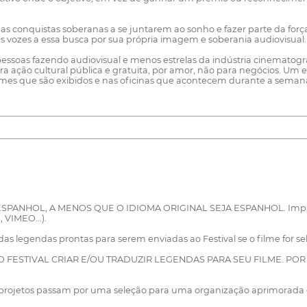
s conquistas soberanas a se juntarem ao sonho e fazer parte da força qu
tas vozes a essa busca por sua própria imagem e soberania audiovisual.
essoas fazendo audiovisual e menos estrelas da indústria cinematográf
ara ação cultural pública e gratuita, por amor, não para negócios. Um 
mes que são exibidos e nas oficinas que acontecem durante a semana
NHOL, A MENOS QUE O IDIOMA ORIGINAL SEJA ESPANHOL. Impresso
VIMEO...).
 legendas prontas para serem enviadas ao Festival se o filme for se
 FESTIVAL CRIAR E/OU TRADUZIR LEGENDAS PARA SEU FILME. POR
s projetos passam por uma seleção para uma organização aprimorada 