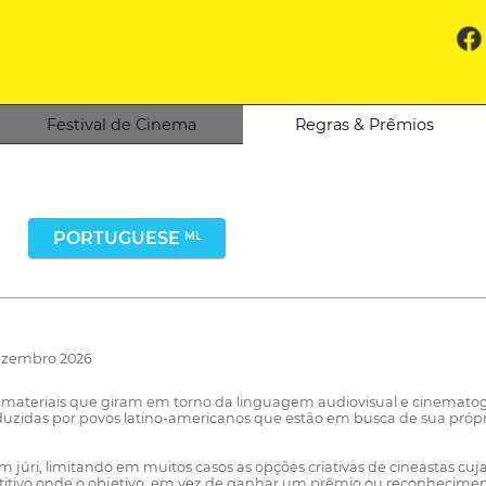
Festival de Cinema
Regras & Prêmios
PORTUGUESE
ML
Dezembro 2026
materiais que giram em torno da linguagem audiovisual e cinematográ
oduzidas por povos latino-americanos que estão em busca de sua pró
m júri, limitando em muitos casos as opções criativas de cineastas cu
itivo onde o objetivo, em vez de ganhar um prêmio ou reconhecimento