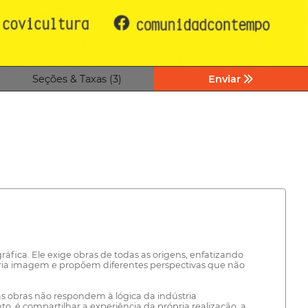
Seções & Taxas (3)
Enviar
fica. Ele exige obras de todas as origens, enfatizando
pria imagem e propõem diferentes perspectivas que não
jas obras não respondem à lógica da indústria
, é compartilhar a experiência da própria realização, a