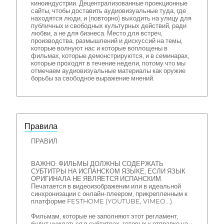
киноиндустрии. Децентрализованные проекционные
сайты, чтобы доставить аудиовизуальные туда, где
находятся люди, и (повторно) выходить на улицу для
публичных и свободных культурных действий, ради
любви, а не для бизнеса. Место для встреч,
производства, размышлений и дискуссий на темы,
которые волнуют нас и которые воплощены в
фильмах, которые демонстрируются, и в семинарах,
которые проходят в течение недели, потому что мы
отмечаем аудиовизуальные материалы как оружие
борьбы за свободное выражение мнений.
Правила
ПРАВИЛ
ВАЖНО: ФИЛЬМЫ ДОЛЖНЫ СОДЕРЖАТЬ
СУБТИТРЫ НА ИСПАНСКОМ ЯЗЫКЕ, ЕСЛИ ЯЗЫК
ОРИГИНАЛА НЕ ЯВЛЯЕТСЯ ИСПАНСКИМ.
Печатается в видеоизображении или в идеальной
синхронизации с онлайн-плеером, прикрепленным к
платформе FESTHOME (YOUTUBE, VIMEO...).
Фильмам, которые не заполняют этот регламент,
будут нуждаться в субтитрах, готовых к отправке на