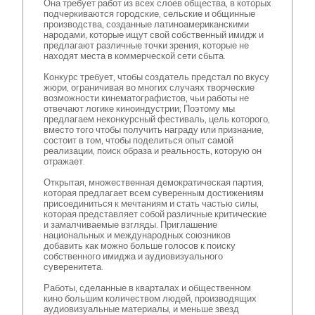
Она требует работ из всех слоев общества, в которых
подчеркиваются городские, сельские и общинные
производства, созданные латиноамериканскими
народами, которые ищут свой собственный имидж и
предлагают различные точки зрения, которые не
находят места в коммерческой сети сбыта.
Конкурс требует, чтобы создатель предстал по вкусу
жюри, ограничивая во многих случаях творческие
возможности кинематографистов, чьи работы не
отвечают логике киноиндустрии; Поэтому мы
предлагаем неконкурсный фестиваль, цель которого,
вместо того чтобы получить награду или признание,
состоит в том, чтобы поделиться опыт самой
реализации, поиск образа и реальность, которую он
отражает.
Открытая, множественная демократическая партия,
которая предлагает всем суверенным достижениям
присоединиться к мечтаниям и стать частью силы,
которая представляет собой различные критические
и замалчиваемые взгляды. Приглашение
национальных и международных союзников
добавить как можно больше голосов к поиску
собственного имиджа и аудиовизуального
суверенитета.
Работы, сделанные в кварталах и общественном
кино большим количеством людей, производящих
аудиовизуальные материалы, и меньше звезд