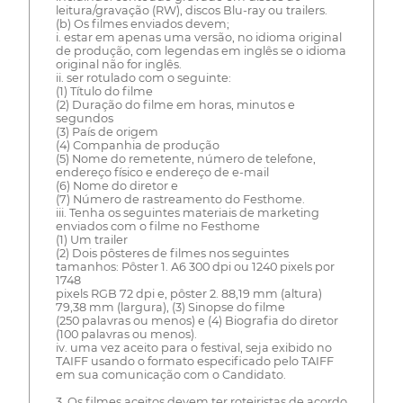
leitura/gravação (RW), discos Blu-ray ou trailers.
(b) Os filmes enviados devem;
i. estar em apenas uma versão, no idioma original
de produção, com legendas em inglês se o idioma
original não for inglês.
ii. ser rotulado com o seguinte:
(1) Título do filme
(2) Duração do filme em horas, minutos e
segundos
(3) País de origem
(4) Companhia de produção
(5) Nome do remetente, número de telefone,
endereço físico e endereço de e-mail
(6) Nome do diretor e
(7) Número de rastreamento do Festhome.
iii. Tenha os seguintes materiais de marketing
enviados com o filme no Festhome
(1) Um trailer
(2) Dois pôsteres de filmes nos seguintes
tamanhos: Pôster 1. A6 300 dpi ou 1240 pixels por
1748
pixels RGB 72 dpi e, pôster 2. 88,19 mm (altura)
79,38 mm (largura), (3) Sinopse do filme
(250 palavras ou menos) e (4) Biografia do diretor
(100 palavras ou menos).
iv. uma vez aceito para o festival, seja exibido no
TAIFF usando o formato especificado pelo TAIFF
em sua comunicação com o Candidato.
3. Os filmes aceitos devem ter roteiristas de acordo