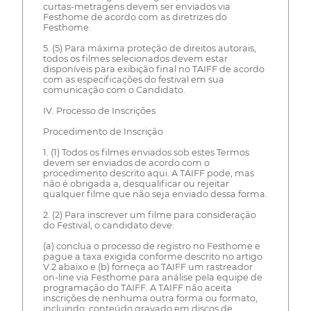
curtas-metragens devem ser enviados via
Festhome de acordo com as diretrizes do
Festhome.
5. (5) Para máxima proteção de direitos autorais,
todos os filmes selecionados devem estar
disponíveis para exibição final no TAIFF de acordo
com as especificações do festival em sua
comunicação com o Candidato.
IV. Processo de Inscrições
Procedimento de Inscrição
1. (1) Todos os filmes enviados sob estes Termos
devem ser enviados de acordo com o
procedimento descrito aqui. A TAIFF pode, mas
não é obrigada a, desqualificar ou rejeitar
qualquer filme que não seja enviado dessa forma.
2. (2) Para inscrever um filme para consideração
do Festival, o candidato deve:
(a) conclua o processo de registro no Festhome e
pague a taxa exigida conforme descrito no artigo
V.2 abaixo e (b) forneça ao TAIFF um rastreador
on-line via Festhome para análise pela equipe de
programação do TAIFF. A TAIFF não aceita
inscrições de nenhuma outra forma ou formato,
incluindo: conteúdo gravado em discos de