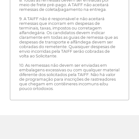
8. Todas as remessas devem ser enviadas por
meio de frete pré-pago. A TAIFF não aceitará
remessas de coleta/pagamento na entrega.
9. A TAIFF não é responsável e não aceitará
remessas que incorram em despesas de
terminais, taxas, impostos ou corretagem
alfandegária. Os candidatos devem indicar
claramente em todas as guias de remessa que as
despesas de transporte e alfândega devem ser
cobradas do remetente. Quaisquer despesas de
envio incorridas pela TAIFF serão cobradas de
volta ao Solicitante.
10. As remessas não devem ser enviadas em
embalagens excessivas ou com qualquer material
diferente dos solicitados pela TAIFF. Não há valor
de programação para inscrições de rastreadores
que chegam em contêineres incomuns e/ou
pouco ortodoxos.