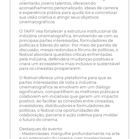
orientarão jovens talentos, oferecendo
aconselhamento personalizado, ideias de carreira
e experiência prática para ajudá-los a concretizar
sua visão criativa e atingir seus objetivos
cinematográficos.
O TAIFF visa fortalecer a estrutura institucional da
indústria cinematográfica, envolvendo-se com as
principais partes interessadas, formuladores de
políticas e líderes do setor. Por meio de painéis de
discussão, mesas redondas e fóruns de políticas, o
festival abordará questões críticas enfrentadas
pela indústria, defenderá mudanças positivas e
criará um ecossistema mais inclusivo e sustentável
para os cineastas prosperarem
O festival oferece uma plataforma para que as
partes interessadas de toda a indústria
cinematográfica se envolvam em um diálogo
significativo, compartilhem as melhores práticas e
colaborem em iniciativas que geram um impacto
positivo. Ao facilitar as conexões entre cineastas,
investidores, distribuidores e formuladores de
políticas, o festival cria oportunidades de
colaboração, parceria e ação coletiva para moldar
o futuro do cinema.
Destaques do evento:
- Masterclasses: mergulhe profundamente na arte
e no artesanato do cinema com masterclasses