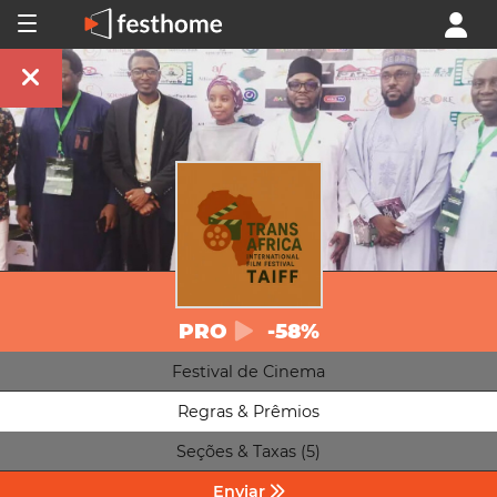
PRO
-58%
Festival de Cinema
Regras & Prêmios
Seções & Taxas (5)
Enviar