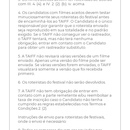
com III. 4. (4). e IV. 2. (2). (b). iv. acima.
4. Os candidatos com filmes aceitos devem testar
minuciosamente seus roteiristas do festival antes
de encaminhá-los ao TAIFF. O Candidato é o único
responsável por garantir que o roteirista enviado
seja reproduzido em sua totalidade e no padrão
exigido. Se o TAIFF não conseguir ver o rastreador,
o TAIFF tentará, mas não terá nenhuma
obrigação, entrar em contato com o Candidato
para obter um rastreador substituto.
5. A TAIFF não revisará várias versões de um filme
enviado. Apenas uma versão do filme pode ser
enviada. Se várias versões forem enviadas, o TAIFF
visualizará somente a versão que foi recebida
primeiro.
6. Os roteiristas do festival não serão devolvidos.
7. A TAIFF não tem obrigação de entrar em
contato com a parte remetente e/ou reembolsar a
taxa de inscrição caso o Candidato não tenha
cumprido as regras estabelecidas nos Termos e
Condições 2. (2).
Instruções de envio para roteiristas de festivais,
onde o envio é necessário: