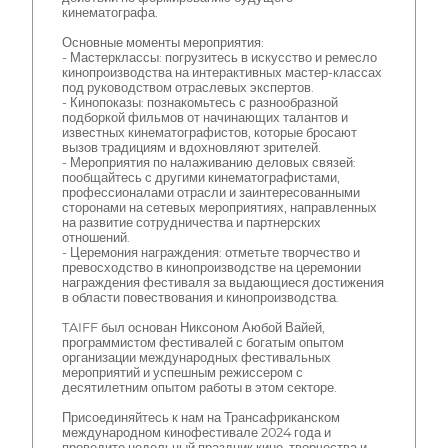
кинематографа.
Основные моменты мероприятия:
- Мастерклассы: погрузитесь в искусство и ремесло
кинопроизводства на интерактивных мастер-классах
под руководством отраслевых экспертов.
- Кинопоказы: познакомьтесь с разнообразной
подборкой фильмов от начинающих талантов и
известных кинематографистов, которые бросают
вызов традициям и вдохновляют зрителей.
- Мероприятия по налаживанию деловых связей:
пообщайтесь с другими кинематографистами,
профессионалами отрасли и заинтересованными
сторонами на сетевых мероприятиях, направленных
на развитие сотрудничества и партнерских
отношений.
- Церемония награждения: отметьте творчество и
превосходство в кинопроизводстве на церемонии
награждения фестиваля за выдающиеся достижения
в области повествования и кинопроизводства.
TAIFF был основан Никсоном Аюбой Вайей,
программистом фестивалей с богатым опытом
организации международных фестивальных
мероприятий и успешным режиссером с
десятилетним опытом работы в этом секторе.
Присоединяйтесь к нам на Трансафриканском
международном кинофестивале 2024 года и
проведите недельный праздник кино, творчества и