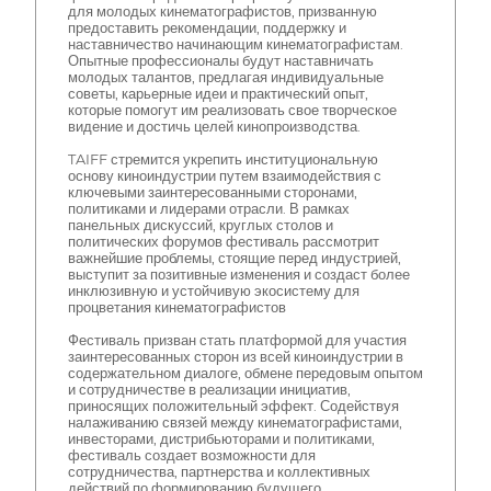
для молодых кинематографистов, призванную
предоставить рекомендации, поддержку и
наставничество начинающим кинематографистам.
Опытные профессионалы будут наставничать
молодых талантов, предлагая индивидуальные
советы, карьерные идеи и практический опыт,
которые помогут им реализовать свое творческое
видение и достичь целей кинопроизводства.
TAIFF стремится укрепить институциональную
основу киноиндустрии путем взаимодействия с
ключевыми заинтересованными сторонами,
политиками и лидерами отрасли. В рамках
панельных дискуссий, круглых столов и
политических форумов фестиваль рассмотрит
важнейшие проблемы, стоящие перед индустрией,
выступит за позитивные изменения и создаст более
инклюзивную и устойчивую экосистему для
процветания кинематографистов
Фестиваль призван стать платформой для участия
заинтересованных сторон из всей киноиндустрии в
содержательном диалоге, обмене передовым опытом
и сотрудничестве в реализации инициатив,
приносящих положительный эффект. Содействуя
налаживанию связей между кинематографистами,
инвесторами, дистрибьюторами и политиками,
фестиваль создает возможности для
сотрудничества, партнерства и коллективных
действий по формированию будущего