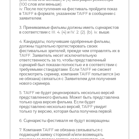
(100 слов или меньше).
iv. После поступления на фестиваль пройдите показ
в TAIFF в формате, указанном TAIFF в сообщении с
заявителем.
3. Принимаемые фильмы должны иметь сценаристов
в соответствии с III. 4. (4) и IV. 2. (2). (b). iv. выше.
4. Кандидаты, получившие одобренные фильмы,
должны тщательно протестировать своих
фестивальных зрителей, прежде чем отправлять их в
TAIFF. Заявитель несет исключительную
ответственность за то, чтобы представленный
сценарий был показан полностью и в соответствии с
требуемыми стандартами. Если TAIFF не сможет
просмотреть скринер, компания TAIFF попытается (но
не обязана) связаться с Заявителем для получения
нового скринера.
5. TAIFF не будет рецензировать несколько версий
представленного фильма. Может быть представлена
только одна версия фильма. Если будет
представлено несколько версий, TAIFF увидит
только ту версию, которая была получена первой.
6. Сценаристы фестиваля не будут возвращены.
7. Компания TAIFF не обязана связываться с
подающей заявку стороной и/или возмещать