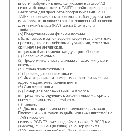
внести требуемый взнос, как указано в статье V.2
ниже, и (б) предоставить TAIFF онлайн-скринер через
Festhome для просмотра программистами TAIFF.
TAIFF не принимает материалы в любом другом виде
или формате, включая: контент, записанный на диски
для чтения/записи (RW), диски Blu-ray или
трейлеры.
(b) Представленные фильмы должны:
i. быть только в одной версии на оригинальном языке
производства с английскими субтитрами, если язык
оригинала не английский.
iii. должен быть помечен следующим образом:
(1) Название фильма
(2) Продолжительность фильма в часах, минутах и
секундах
(3) Страна происхождения
(4) Производственная компания
(5) Имя отправителя, номер телефона, физический
адрес и адрес электронной почты
(6) Имя директора и
(7) Номер для отслеживания Festhome.
iii. Пришлите следующие маркетинговые материалы
вместе с фильмом на Festhome
(1) Трейлер
(2) Два постера к фильмам следующих размеров:
Плакат 1. A6 300 точек на дюйм или 1240 пикселей на
1748 пикселей
пиксели RGB 72 точек на дюйм и, плакат 2. 88,19 мм
(высота), 79,38 мм (ширина), (3) обзор фильма
(250 слов или меньше) и (4) биография режиссера