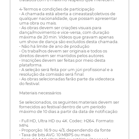
4-Termos e condições de participação
• A chamada está aberta a cineastas/coletivos de
qualquer nacionalidade, que possam apresentar
uma obra ou mais.
• As obras devem ser criações visuais para
dança/movimento e vice-versa, com duração
máxima de 20 min. Vídeos que gravam apenas
um show de dança são excluídos desta chamada.
• Não há limite de ano de produção
• Os trabalhos devem ser originais e todos os
direitos devem ser mantidos pelos autores.
• Inscrições devem ser feitas por meio desta
plataforma.
• A seleção será feita por um júri profissional e a
resolução da comissão será final.
• As obras selecionadas farão parte da videoteca
do festival.
Materiais necessários
Se selecionados, os seguintes materiais devem ser
fornecidos ao festival dentro de um período
máximo de 10 dias a partir da data de notificação:
• Full HD, Ultra HD ou 4K. Codec: H264. Formato:
MP4
• Proporção: 16:9 ou 4/3, dependendo da fonte
• Taxa de bits AVG: 10 MBPS ou mais