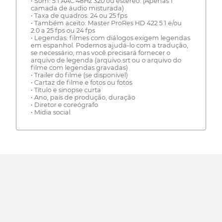
• Som: 5.1 AAC 48Hz 320 ou estéreo. (Apenas 1
camada de áudio misturada)
• Taxa de quadros: 24 ou 25 fps
• Também aceito: Master ProRes HD 422 5.1 e/ou
2.0 a 25 fps ou 24 fps
• Legendas: filmes com diálogos exigem legendas
em espanhol. Podemos ajudá-lo com a tradução,
se necessário, mas você precisará fornecer o
arquivo de legenda (arquivo.srt ou o arquivo do
filme com legendas gravadas)
• Trailer do filme (se disponível)
• Cartaz de filme e fotos ou fotos
• Título e sinopse curta
• Ano, país de produção, duração
• Diretor e coreógrafo
• Mídia social