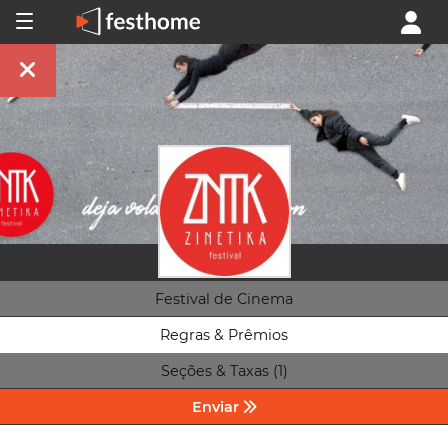
Festival de Cinema
Regras & Prêmios
Seções & Taxas (1)
Enviar