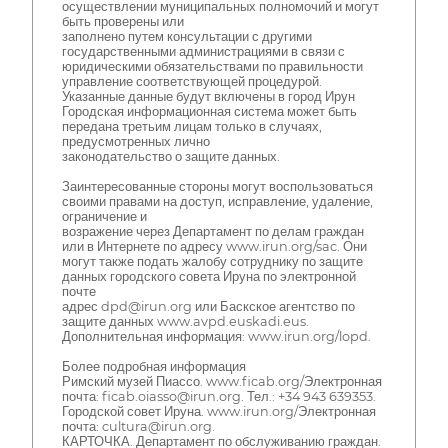
осуществлении муниципальных полномочий и могут
быть проверены или
заполнено путем консультации с другими
государственными администрациями в связи с
юридическими обязательствами по правильности
управление соответствующей процедурой.
Указанные данные будут включены в город Ирун
Городская информационная система может быть
передана третьим лицам только в случаях,
предусмотренных лично
законодательство о защите данных.
Заинтересованные стороны могут воспользоваться
своими правами на доступ, исправление, удаление,
ограничение и
возражение через Департамент по делам граждан
или в Интернете по адресу www.irun.org/sac. Они
могут также подать жалобу сотруднику по защите
данных городского совета Ируна по электронной
почте
адрес dpd@irun.org или Баскское агентство по
защите данных www.avpd.euskadi.eus.
Дополнительная информация: www.irun.org/lopd.
Более подробная информация
Римский музей Пиассо. www.ficab.org/Электронная
почта: ficab.oiasso@irun.org. Тел.: +34 943 639353.
Городской совет Ируна. www.irun.org/Электронная
почта: cultura@irun.org.
КАРТОЧКА. Департамент по обслуживанию граждан.