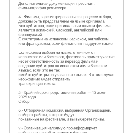
Дополнительная документация: пресс-кит,
фильмография режиссера.
4.- Фильмы, зарегистрированные в процессе отбора,
должны быть представлены на языке оригинала:
Без субтитров, если оригинальным языком фильма
является испанский, баскский, английский или
французский.
С субтитрами на испанском, баскском, английском
или французском, если фильм снят на другом языке.
Если фильм выбран на языке, отличном от
испанского или баскского, фестиваль примет участие
несет ответственность за перевод фильма и
создание субтитров на испанском и/или баскском
языках, если это не так
имейте субтитры на указанных языках. В этом случае
необходимо будет отправить
транскрипция текста.
5.- Крайний срок представления работ — 15 июля
2025 года.
Отбор
6.- Отборочная комиссия, выбранная Организацией,
выберет работы, которые будут
показанные на фестивале, и вы выберете призы.
7.- Организация напрямую проинформирует
выбранных лиц об их успехе в финале