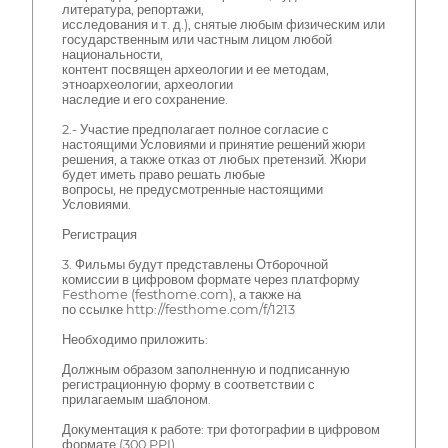
литература, репортажи,
исследования и т. д.), снятые любым физическим или
государственным или частным лицом любой
национальности,
контент посвящен археологии и ее методам,
этноархеологии, археологии
наследие и его сохранение.
2.- Участие предполагает полное согласие с
настоящими Условиями и принятие решений жюри
решения, а также отказ от любых претензий. Жюри
будет иметь право решать любые
вопросы, не предусмотренные настоящими
Условиями.
Регистрация
3. Фильмы будут представлены Отборочной
комиссии в цифровом формате через платформу
Festhome (festhome.com), а также на
по ссылке http://festhome.com/f/1213
Необходимо приложить:
Должным образом заполненную и подписанную
регистрационную форму в соответствии с
прилагаемым шаблоном.
Документация к работе: три фотографии в цифровом
формате (300 PPI).