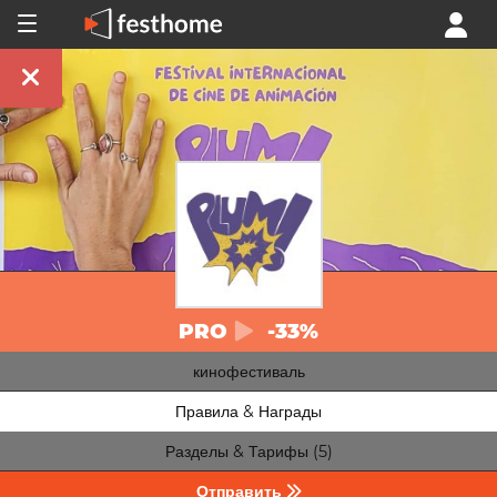
PRO
-33%
кинофестиваль
Правила & Награды
Разделы & Тарифы (5)
Отправить