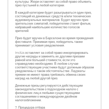
культуры. Жюри оставляет за собой право объявить
приз пустыней в любой категории.
В каждой категории будет разыгрываться один приз,
состоящий из денежных средств и/или технических
аудиовизуальных материалов. Будет вручен приз
зрительских симпатий; победителем станет фильм,
набравший наибольшее количество голосов
зрителей.
Приз будет вручен в Барселоне во время проведения
фестиваля. Принимая приз, победитель также
принимает условия уведомления.
Inclús оставляет за собой право инкорпорировать
другие награды и заменять их другими призами
равной или большей стоимости, если это
справедливо необходимо. В любом случае
соответствующие участники будут должным образом
уведомлены о таком обстоятельстве. Лауреаты
премии не имеют права требовать обмена своих
наград на любой другой приз.
Денежные призы регулируются действующим
законодательством о подоходном налоге с
физических лиц и любыми существующими
соглашениями о международном двойном
налогообложении.
7. Процедура отбора