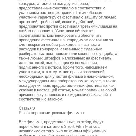
конкурсе, а также на все другие права,
предоставленные фестивалю в соответствии с
условиями настоящих правил. Таким образом,
участники гарантируют фестивалю защиту от любых
претензий, требований, исков и действий,
предпринятых против фестиваля третьими лицами на
любых основаниях. Участники обязуются
гарантировать, компенсировать и обеспечить
проведение фестиваля в невредимом состоянии за
счет покрытия любых расходов, в частности
расходов и гонораров, связанных с судебным
разбирательством, прямого или косвенного ущерба, а
также любых штрафов, наложенных на фестиваль,
или платежей, вытекающих из соглашения,
подписанного с истцом. Кроме того, напоминаем
участникам, что отсутствие прав и разрешений,
необходимых для участия фильма в национальном,
международном или лабораторном конкурсе, а также
всех других прав, предоставленных фестивалю, как
указано в настоящей статье, может повлечь за собой
применение уголовных и гражданских наказаний в
соответствии с законом.
Статья 9
Рынок короткометражных фильмов
Все фильмы, представленные на отбор, будут
перечислены в каталоге Short Film Market,
независимо от того, был ли фильм официально
выбран или нет. См. раздел «Правила рынка