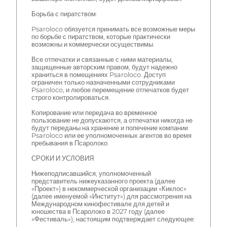
Борьба с пиратством:
Psaroloco обязуется принимать все возможные меры
по борьбе с пиратством, которые практически
возможны и коммерчески осуществимы.
Все отпечатки и связанные с ними материалы,
защищенные авторским правом, будут надежно
храниться в помещениях Psaroloco. Доступ
ограничен только назначенными сотрудниками
Psaroloco, и любое перемещение отпечатков будет
строго контролироваться.
Копирование или передача во временное
пользование не допускаются, а отпечатки никогда не
будут переданы на хранение и попечение компании
Psaroloco или ее уполномоченных агентов во время
пребывания в Псаролоко.
СРОКИ И УСЛОВИЯ
Нижеподписавшийся, уполномоченный
представитель нижеуказанного проекта (далее
«Проект») в некоммерческой организации «Киклос»
(далее именуемой «Институт») для рассмотрения на
Международном кинофестивале для детей и
юношества в Псаролоко в 2027 году (далее
«Фестиваль»), настоящим подтверждает следующее: