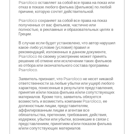
Psaroloco оставляет за собой все права на показ или
отказ в показе любого фильма (фильмов) по любой
причине, которую сочтет действительной.
Psaroloco сохраняет за собой все права на показ
полученных от вас фильмов, частично или
полностью, в рекламных и образовательных целях в
Греции.
В случае если будет установлено, что автор нарушил
какое-либо условие (условия) правил и
рекомендаций, изложенных в данном документе,
Psaroloco по своему усмотрению может принять
решение об отмене или исключении таких фильмов
из отбора или окончательного состава программы
Psaroloco.
Заявитель признает, что Psaroloco не несет никакой
ответственности за любые убытки или ущерб любого
характера, понесенные в результате представления,
принятия и/или показа фильма и/или сопутствующих
материалов. Кроме того, заявитель обязуется
возместить и возместить компании Psaroloco, ее
должностным лицам, представителям,
аффилированным лицам и агентам все
обязательства, претензии, требования, действия,
издержки, убытки или убытки, возникшие в связи с
представлением, принятием и/или показом фильма
и/или сопутствующих материалов.