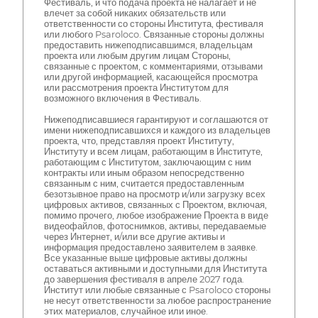
Фестиваль, и что подача проекта не налагает и не
влечет за собой никаких обязательств или
ответственности со стороны Института, фестиваля
или любого Psaroloco. Связанные стороны должны
предоставить нижеподписавшимся, владельцам
проекта или любым другим лицам Стороны,
связанные с проектом, с комментариями, отзывами
или другой информацией, касающейся просмотра
или рассмотрения проекта Институтом для
возможного включения в Фестиваль.
Нижеподписавшиеся гарантируют и соглашаются от
имени нижеподписавшихся и каждого из владельцев
проекта, что, представляя проект Институту,
Институту и всем лицам, работающим в Институте,
работающим с Институтом, заключающим с ним
контракты или иным образом непосредственно
связанным с ним, считается предоставленным
безотзывное право на просмотр и/или загрузку всех
цифровых активов, связанных с Проектом, включая,
помимо прочего, любое изображение Проекта в виде
видеофайлов, фотоснимков, активы, передаваемые
через Интернет, и/или все другие активы и
информация предоставлено заявителем в заявке.
Все указанные выше цифровые активы должны
оставаться активными и доступными для Института
до завершения фестиваля в апреле 2027 года.
Институт или любые связанные с Psaroloco стороны
не несут ответственности за любое распространение
этих материалов, случайное или иное.