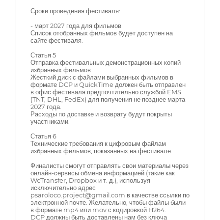
Сроки проведения фестиваля:
- март 2027 года для фильмов
Список отобранных фильмов будет доступен на
сайте фестиваля.
Статья 5
Отправка фестивальных демонстрационных копий
избранных фильмов
Жесткий диск с файлами выбранных фильмов в
формате DCP и QuickTime должен быть отправлен
в офис фестиваля предпочтительно службой EMS
(TNT, DHL, FedEx) для получения не позднее марта
2027 года.
Расходы по доставке и возврату будут покрыты
участниками.
Статья 6
Технические требования к цифровым файлам
избранных фильмов, показанных на фестивале.
Финалисты смогут отправлять свои материалы через
онлайн-сервисы обмена информацией (такие как
WeTransfer, Dropbox и т. д.), используя
исключительно адрес
psaroloco.project@gmail.com в качестве ссылки по
электронной почте. Желательно, чтобы файлы были
в формате mp4 или mov с кодировкой H264.
DCP должны быть доставлены нам без ключа