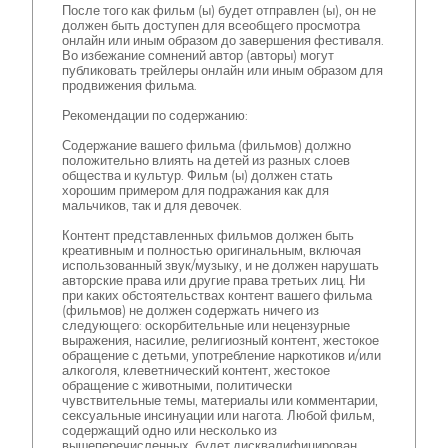
После того как фильм (ы) будет отправлен (ы), он не
должен быть доступен для всеобщего просмотра
онлайн или иным образом до завершения фестиваля.
Во избежание сомнений автор (авторы) могут
публиковать трейлеры онлайн или иным образом для
продвижения фильма.
Рекомендации по содержанию:
Содержание вашего фильма (фильмов) должно
положительно влиять на детей из разных слоев
общества и культур. Фильм (ы) должен стать
хорошим примером для подражания как для
мальчиков, так и для девочек.
Контент представленных фильмов должен быть
креативным и полностью оригинальным, включая
использованный звук/музыку, и не должен нарушать
авторские права или другие права третьих лиц. Ни
при каких обстоятельствах контент вашего фильма
(фильмов) не должен содержать ничего из
следующего: оскорбительные или нецензурные
выражения, насилие, религиозный контент, жестокое
обращение с детьми, употребление наркотиков и/или
алкоголя, клеветнический контент, жестокое
обращение с животными, политически
чувствительные темы, материалы или комментарии,
сексуальные инсинуации или нагота. Любой фильм,
содержащий одно или несколько из
вышеперечисленных, будет дисквалифицирован.