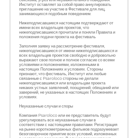
Институт оставляет за собой право аннулировать
приглашение на участие в Фестивале для лиц,
занимающихся подобным поведением.
Нижеподписавшиеся настоящим подтверждают от
имени всех владельцев проектов, что
нижеподписавшиеся прочитали и поняли Правила и
положения подачи проекта на фестиваль
Заполняя заявку на рассмотрение фестиваля,
нижеподписавшиеся от имени нижеподписавшихся и
всех владельцев проектов свободно и добровольно
выражают свое полное и полное согласие со всеми
условиями и положениями, изложенными в
настоящих Положениях и условиях. Стороны
признают, что фестиваль, Институт или любые
связанные с Psaroloco стороны не делали
нижеподписавшимся или владельцам проекта
никаких устных заявлений, поощрений, обещаний или
заверений, не указанных в настоящих Положениях и
условиях.
Неуказанные случаи и споры
Компания Psaroloco или ее представитель будут
урегулировать все неуказанные случаи в
соответствии с настоящими правилами. Регистрация
на рынке короткометражных фильмов подразумевает
безоговорочное принятие всех условий, изложенных