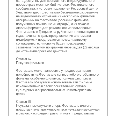
быть доступны для бесплатного индивидуального
просмотра в местных библиотеках Фестивального
сообщества, к которым подключен Ресурсный центр.
Участники дают фестивалю бесплатное разрешение
на видеомонтаж отрывков из нескольких фильмов,
отобранных на фестивале (особенно фильмов,
получивших признание и награды), и их показ в
любом формате для рекламного использования
Фестивалем в Греции и за рубежом в течение одного
года, начиная с даты представления фильма на
платформе, и продлевается по молчаливому
соглашению, если оно не будет прекращено
заказным письмом по крайней мере за два (2) месяца
до истечения срока его действия.
Статья 14
Покупка фильмов
Фестиваль может запросить у продюсера право
приобрести на Фестивале копию любого отобранного
фильма, особенно фильмов, получивших призы.
Фестиваль обязуется использовать эти фильмы
исключительно в своих собственных, сугубо
культурных и образовательных некоммерческих
целях.
Статья 15
Неуказанные случаи и споры Фестиваль или его
представитель урегулируют все неуказанные случаи
в рамках настоящих правил и могут предоставить