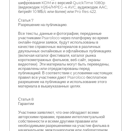
шифрования KDM и с версией QuickTime 1080p
(видеокодек H264/MPEG-4 AVC; аудиокодек AAC;
битрейт 10 МБ/с или более) или Pro Res 422.
Статья 7
Разрешение на публикацию.
Все тексты, данные и фотографии, переданные
участниками Psaroloco через платформу во время
онлайн-подачи заявок, будут использованы в
качестве справочных материалов в различных
двуязычных онлайновых и офлайновых публикациях
(включая каталог фестиваля, каталог рынка
короткометражных фильмов, веб-сайт, экраны
видеотеки). Эти материалы могут быть переведены,
исправлены или отредактированы перед
публикацией. В соответствии с условиями настоящих
правил все участники дают Psaroloco бесплатное
разрешение на публикацию и использование этого
материала в вышеуказанных целях.
Статья 8
Гарантии
Участники заявляют, что они обладают всеми
авторскими правами, правами интеллектуальной
собственности и всеми другими правами или
необходимыми разрешениями на участие фильма в
национальном, международном или лабораторном