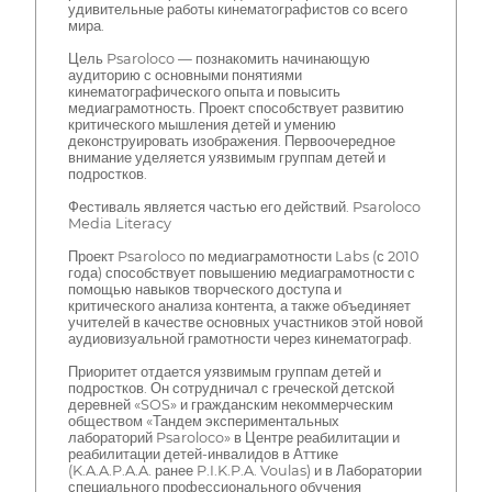
удивительные работы кинематографистов со всего
мира.
Цель Psaroloco — познакомить начинающую
аудиторию с основными понятиями
кинематографического опыта и повысить
медиаграмотность. Проект способствует развитию
критического мышления детей и умению
деконструировать изображения. Первоочередное
внимание уделяется уязвимым группам детей и
подростков.
Фестиваль является частью его действий. Psaroloco
Media Literacy
Проект Psaroloco по медиаграмотности Labs (с 2010
года) способствует повышению медиаграмотности с
помощью навыков творческого доступа и
критического анализа контента, а также объединяет
учителей в качестве основных участников этой новой
аудиовизуальной грамотности через кинематограф.
Приоритет отдается уязвимым группам детей и
подростков. Он сотрудничал с греческой детской
деревней «SOS» и гражданским некоммерческим
обществом «Тандем экспериментальных
лабораторий Psaroloco» в Центре реабилитации и
реабилитации детей-инвалидов в Аттике
(K.A.A.P.A.A. ранее P.I.K.P.A. Voulas) и в Лаборатории
специального профессионального обучения