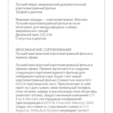
Лучший иберо-американский документальный
короткометражный фильм
Трофей и диплом.
Мировая награда — короткометражки, Мексика
Лучший короткометражный фильм во всех
категориях для международных и иберо-
американских секций.
Денежный приз 250,00€
Статуэтка и диплом.
МЕКСИКАНСКИЕ СОРЕВНОВАНИЯ
Лучший мексиканский короткометражный фильм в
прямом эфире.
Лучший мексиканский короткометражный фильм в
прямом эфире. Премия заключается в создании
следующего короткометражного фильма для
победившего режиссера. Будет снят новый
короткометражный фильм стоимостью около 800
000,00 мексиканских песо. Приз включает в себя:
пакет на 3 дня съемок, мини-мобильный телефон,
план питания, камеру и высокоскоростные объективы
(комплект оптики), предоставленный компанией CTT
Exp & Rentals; постпродакшн изображений
(цветокоррекция и DCP от Cinecolor México), 100%
скидку на стоимость страхования съемок от LCI
Seguros. SHALALA Studios награждает за пост-