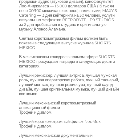
продакшн аудио (звуковой дизайн), кинофакультет
Лос-Анджелеса — 15 000 долларов США (15 тысяч
песо 00/100 мексиканских песо) наличными, MAXY'S
Catering — 3 дня кейтеринга на 30 человек, услуги
визуальных эффектов RETROBYTE, IP9 STUDIOS —
за 2 дня пребывания в студиях и оригинальную
музыку Алонсо Аламана.
Снятый короткометражный фильм должен быть
показан в следующем выпуске журнала SHORTS
MEXICO.
В мексиканском конкурсе в прямом эфире SHORTS
MEXICO присуждает награды в следующих десяти
категориях:
Лучший режиссер, лучшая актриса, лучшая мужская
роль, лучшая операторская работа, лучший сценарий,
лучший монтаж, лучшая режиссура, лучший саунд-
дизайн, лучшая оригинальная музыка, лучший дизайн
костюмов
Лучший мексиканский короткометражный
анимационный фильм
Трофей и диплом.
Лучший короткометражный фильм NeoMex
Трофей и диплом.
Лучший мексиканский документальный