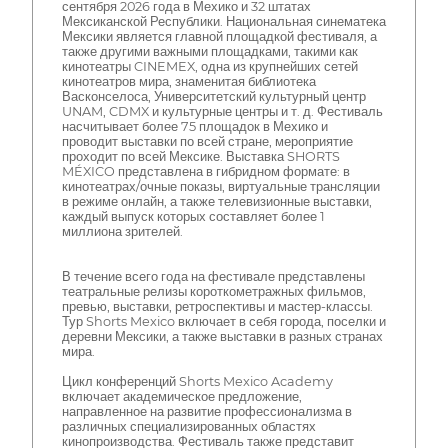
сентября 2026 года в Мехико и 32 штатах
Мексиканской Республики. Национальная синематека
Мексики является главной площадкой фестиваля, а
также другими важными площадками, такими как
кинотеатры CINEMEX, одна из крупнейших сетей
кинотеатров мира, знаменитая библиотека
Васконселоса, Университетский культурный центр
UNAM, CDMX и культурные центры и т. д. Фестиваль
насчитывает более 75 площадок в Мехико и
проводит выставки по всей стране, мероприятие
проходит по всей Мексике. Выставка SHORTS
MÉXICO представлена в гибридном формате: в
кинотеатрах/очные показы, виртуальные трансляции
в режиме онлайн, а также телевизионные выставки,
каждый выпуск которых составляет более 1
миллиона зрителей.
В течение всего года на фестивале представлены
театральные релизы короткометражных фильмов,
превью, выставки, ретроспективы и мастер-классы.
Тур Shorts Mexico включает в себя города, поселки и
деревни Мексики, а также выставки в разных странах
мира.
Цикл конференций Shorts Mexico Academy
включает академическое предложение,
направленное на развитие профессионализма в
различных специализированных областях
кинопроизводства. Фестиваль также представит