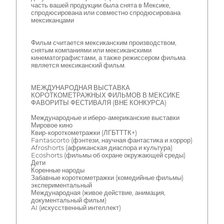
часть вашей продукции была снята в Мексике,
спродюсирована или совместно спродюсирована
мексиканцами
Фильм считается мексиканским производством,
снятым компаниями или мексиканскими
кинематографистами, а также режиссером фильма
является мексиканский фильм.
МЕЖДУНАРОДНАЯ ВЫСТАВКА
КОРОТКОМЕТРАЖНЫХ ФИЛЬМОВ В МЕКСИКЕ
ФАВОРИТЫ ФЕСТИВАЛЯ (ВНЕ КОНКУРСА)
Международные и иберо-американские выставки
Мировое кино
Квир-короткометражки (ЛГБТТТК+)
Fantascorto (фэнтези, научная фантастика и хоррор)
Afroshorts (африканская диаспора и культура)
Ecoshorts (фильмы об охране окружающей среды)
Дети
Коренные народы
Забавные короткометражки (комедийные фильмы)
экспериментальный
Международная (живое действие, анимация,
документальный фильм)
AI (искусственный интеллект)