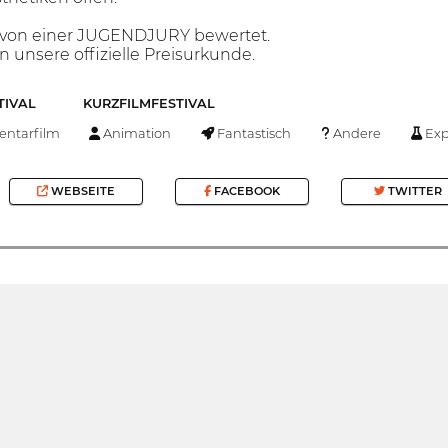
n von einer JUGENDJURY bewertet.
n unsere offizielle Preisurkunde.
TIVAL
KURZFILMFESTIVAL
ntarfilm
Animation
Fantastisch
Andere
Exp
WEBSEITE
FACEBOOK
TWITTER