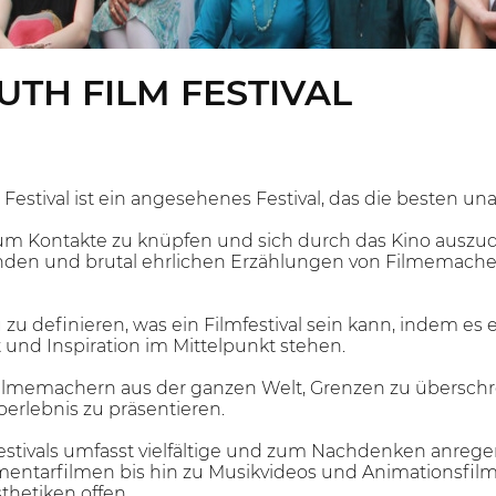
UTH FILM FESTIVAL
Festival ist ein angesehenes Festival, das die besten un
m, um Kontakte zu knüpfen und sich durch das Kino aus
en und brutal ehrlichen Erzählungen von Filmemacher
u zu definieren, was ein Filmfestival sein kann, indem e
tät und Inspiration im Mittelpunkt stehen.
ilmemachern aus der ganzen Welt, Grenzen zu überschr
rlebnis zu präsentieren.
stivals umfasst vielfältige und zum Nachdenken anreg
entarfilmen bis hin zu Musikvideos und Animationsfilme
thetiken offen.