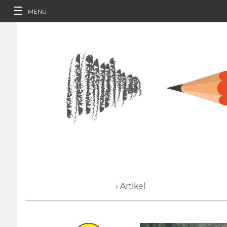
MENÜ
› Artikel