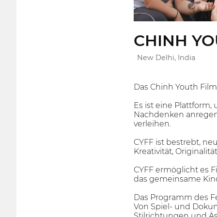
CHINH YO
New Delhi, India
Das Chinh Youth Film 
Es ist eine Plattfor
Nachdenken anregend
verleihen.
CYFF ist bestrebt, ne
Kreativität, Originali
CYFF ermöglicht es F
das gemeinsame Kinoe
Das Programm des Fe
Von Spiel- und Dokum
Stilrichtungen und Äs