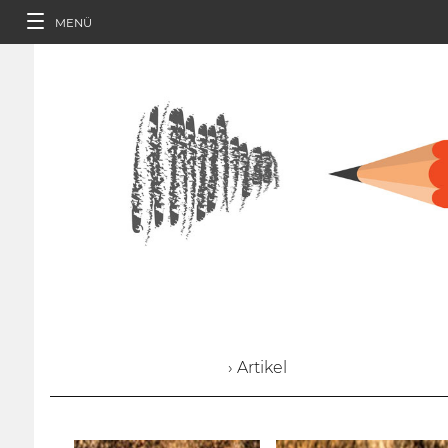
MENÜ
› Artikel