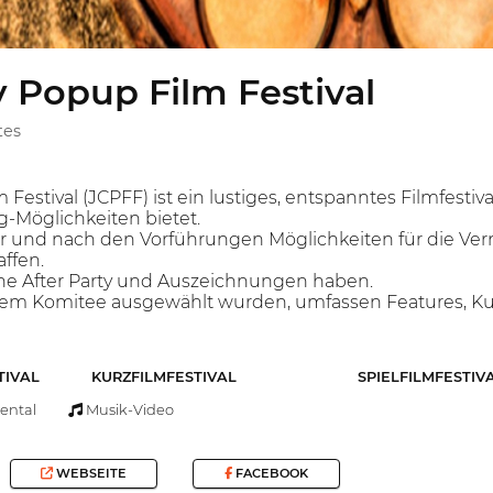
y Popup Film Festival
tes
 Festival (JCPFF) ist ein lustiges, entspanntes Filmfesti
-Möglichkeiten bietet.
r und nach den Vorführungen Möglichkeiten für die V
ffen.
eine After Party und Auszeichnungen haben.
inem Komitee ausgewählt wurden, umfassen Features, K
TIVAL
KURZFILMFESTIVAL
SPIELFILMFESTIV
ental
Musik-Video
WEBSEITE
FACEBOOK