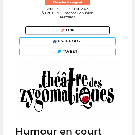
Einschreibungen!
Veröffentlicht: 02 Feb 2023
Hat KEINE Einsende-Gebühren
Kurzfilme
LINK
FACEBOOK
TWEET
Humour en court