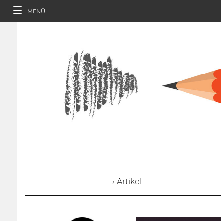
MENÜ
› Artikel