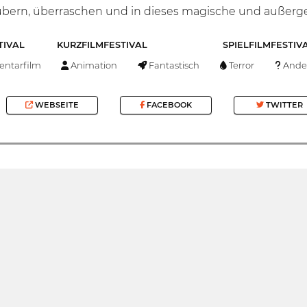
aubern, überraschen und in dieses magische und außer
TIVAL
KURZFILMFESTIVAL
SPIELFILMFESTIV
ntarfilm
Animation
Fantastisch
Terror
Ande
WEBSEITE
FACEBOOK
TWITTER