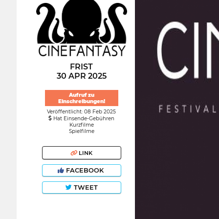
FRIST
30 APR 2025
Aufruf zu
Einschreibungen!
Veröffentlicht: 08 Feb 2025
Hat Einsende-Gebühren
Kurzfilme
Spielfilme
LINK
FACEBOOK
TWEET