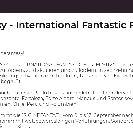
y - International Fantastic 
nefantasy!
SY — INTERNATIONAL FANTASTIC FILM FESTIVAL ins Leben
u fördern, zu diskutieren und zu fördern. In sechzehn 
0 Bildungsaktivitäten durchgeführt, Tausende von Einre
 begrüßt.
uch über São Paulo hinaus ausgedehnt, mit Sondervorf
Horizonte, Fortaleza, Porto Alegre, Manaus und Santos s
nien, Chile, Peru und Kolumbien.
 kommt die 17. CINEFANTASY vom 8. bis 13. September nac
ogramm mit wettbewerbsfähigen Vorführungen, Sondersc
ischen Kinos.