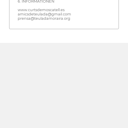
6. INFORMATIONEN
www.curtsdemoscatell.es
amicsdeteulada@gmail.com
prensa@teuladamoraira.org