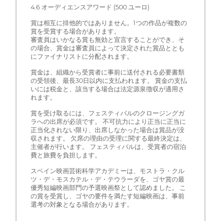
4.6 オーディエンスアワード (500 ユーロ)
賞は相互に排他的ではありません。1つの作品が複数の
賞を受賞する場合があります。
審査員はいかなる賞も無効と宣言することができ、そ
の場合、賞金は審査員によって決定された賞品ととも
にファイナリストに分配されます。
賞金は、組織から受賞者に事前に送付される必要書類
の受領後、最長30日以内に支払われます。 賞金の支払
いには税金と、該当する場合は法定源泉徴収が適用さ
れます。
賞を受け取るには、フェスティバルのクロージングガ
ラへの出席が必須です。 不可抗力により正当に正当に
正当化されない限り、出席しなかった場合は賞品が没
収されます。 欠席の理由の受理に関する最終決定は、
主催者が行います。 フェスティバルは、受賞者の宿泊
費と旅費を負担します。
スペイン映画芸術科学アカデミーは、モストラ・クル
ツ・デ・モスカテル・デ・テウラーダを、ゴヤ賞の最
優秀短編映画部門の予選映画祭として認めました。 こ
の賞を受賞し、ゴヤの要件を満たす短編映画は、事前
選考の対象となる場合があります。