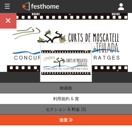
映画祭
利用規約 & 賞
セクション & 料金 (5)
送信