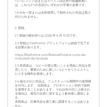
1.5 バレンシア語またはスペイン語以外の短編映画に
は、これら2つの言語のいずれかの字幕が必要です。
1.6 AIを一部または全部使用して制作された作品は受け
付けられません。
2. 登録。
2.1 登録の締め切りは 2026 年 6 月 15 日です。
2.2 登録は Festhome プラットフォーム経由で完了す
る必要があります。
https://festhome.com/festival/mostra-curts-de-
moscatell-de-teulada
2.3 本団体は、コピーの質が悪いことを理由に作品を拒
否したり、審査のために新しいコピーをリクエストし
たりする権利を留保します。
2.4 提出された作品は、フェスティバル期間中の使用権
を付与します。 当団体は、プロモーション目的で抜粋
を使用することがあります。 それ以外の日に上映され
る場合は、相互の合意に達するよう参加者に通知しま
す。
本団体は、応募作品を第三者に譲渡することはありま
せん。