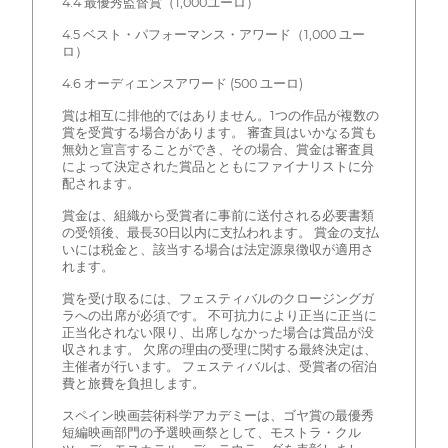
4.4 最優秀監督賞（1,000ユーロ）
4.5 ベスト・パフォーマンス・アワード（1,000 ユー
ロ）
4.6 オーディエンスアワード (500 ユーロ)
賞は相互に排他的ではありません。1つの作品が複数の
賞を受賞する場合があります。 審査員はいかなる賞も
無効と宣言することができ、その場合、賞金は審査員
によって決定された賞品とともにファイナリストに分
配されます。
賞金は、組織から受賞者に事前に送付される必要書類
の受領後、最長30日以内に支払われます。 賞金の支払
いには税金と、該当する場合は法定源泉徴収が適用さ
れます。
賞を受け取るには、フェスティバルのクロージングガ
ラへの出席が必須です。 不可抗力により正当に正当に
正当化されない限り、出席しなかった場合は賞品が没
収されます。 欠席の理由の受理に関する最終決定は、
主催者が行います。 フェスティバルは、受賞者の宿泊
費と旅費を負担します。
スペイン映画芸術科学アカデミーは、ゴヤ賞の最優秀
短編映画部門の予選映画祭として、モストラ・クル