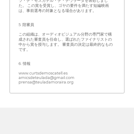
ツ・デ・モスカテル・デ・テウラーダを表彰しまし
た。 この賞を受賞し、ゴヤの要件を満たす短編映画
は、事前選考の対象となる場合があります。
5. 陪審員
この組織は、オーディオビジュアル分野の専門家で構
成された審査員を任命し、選ばれたファイナリストの
中から賞を授与します。 審査員の決定は最終的なもの
です。
6. 情報
www.curtsdemoscatell.es
amicsdeteulada@gmail.com
prensa@teuladamoraira.org