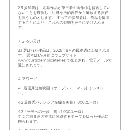
2.5 参加者は、応募作品が第三者の著作権を侵害してい
ないことを確認し、組織を法的責任から解放する責任
を負うものとします。 すべての参加者は、作品を提出
することにより、これらの規則を完全に受け入れま
す。
3. ふるい分け
3.1 選ばれた作品は、2026年8月の最終週に上映されま
す。 選考は1か月前にウェブサイト
www.curtsdemoscatell.es で発表され、電子メールで
通知されます。
4. アワード
4.1 最優秀短編映画（オープンテーマ）賞（1,500ユー
ロ）
4.2 最優秀バレンシア短編映画賞 (1,000 ユーロ)
4.3「平等への一歩」賞（1,000ユーロ）
男女共同参画の推進に関連するテーマを扱った作品に
贈られます。