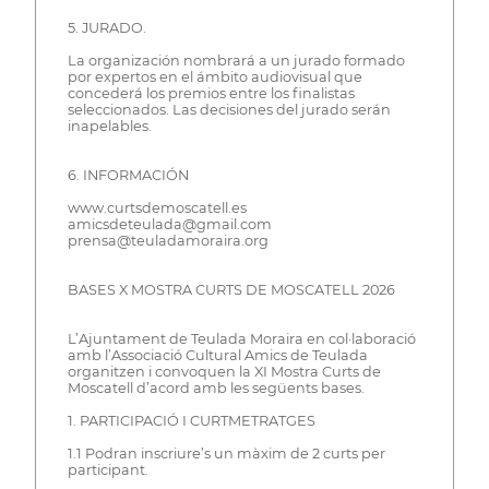
5. JURADO.
La organización nombrará a un jurado formado
por expertos en el ámbito audiovisual que
concederá los premios entre los finalistas
seleccionados. Las decisiones del jurado serán
inapelables.
6. INFORMACIÓN
www.curtsdemoscatell.es
amicsdeteulada@gmail.com
prensa@teuladamoraira.org
BASES X MOSTRA CURTS DE MOSCATELL 2026
L’Ajuntament de Teulada Moraira en col·laboració
amb l’Associació Cultural Amics de Teulada
organitzen i convoquen la XI Mostra Curts de
Moscatell d’acord amb les següents bases.
1. PARTICIPACIÓ I CURTMETRATGES
1.1 Podran inscriure’s un màxim de 2 curts per
participant.