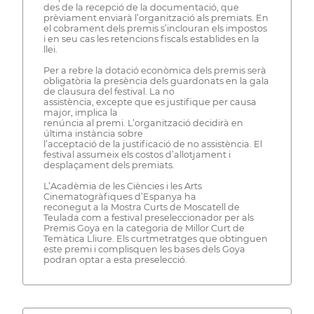
des de la recepció de la documentació, que
prèviament enviarà l’organització als premiats. En
el cobrament dels premis s’inclouran els impostos
i en seu cas les retencions fiscals establides en la
llei.
Per a rebre la dotació econòmica dels premis serà
obligatòria la presència dels guardonats en la gala
de clausura del festival. La no
assistència, excepte que es justifique per causa
major, implica la
renúncia al premi. L’organització decidirà en
última instància sobre
l’acceptació de la justificació de no assistència. El
festival assumeix els costos d’allotjament i
desplaçament dels premiats.
L’Acadèmia de les Ciències i les Arts
Cinematogràfiques d’Espanya ha
reconegut a la Mostra Curts de Moscatell de
Teulada com a festival preseleccionador per als
Premis Goya en la categoria de Millor Curt de
Temàtica Lliure. Els curtmetratges que obtinguen
este premi i complisquen les bases dels Goya
podran optar a esta preselecció.