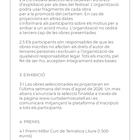
d’explotació per als dies del festival. L’organització
podrà usar fragments de cada obra
per a la promoció del certamen. En cas de
projeccions en altres dates
s’informarà als participants sobre els motius per a
arribar a un acord mutu. L’organització no cedirà
a tercers cap de les obres presentades.
2.5 Els participants són responsables de que les
obres inscrites no afecten als drets d’autor de
terceres persones i exclouen a l’organització de
qualsevol responsabilitat legal. Tots els inscrits, pel
fet de ser-ho, accepten íntegrament estes bases.
3. EXHIBICIÓ
3.1 Les obres seleccionades es projectaran en
l’última setmana del mes d’agost de 2026. Un mes
abans s’anunciarà la selecció finalista a través de
la pàgina www.curtsdemoscatell.es i es
comunicarà mitjançant la plataforma d’inscripció
a tots els participants.
4. PREMIS
4.1 Premi Millor Curt de Temàtica Lliure (1.500
euros)