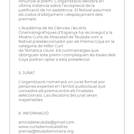
renúncia al premi. L’organització decidirà en
última instància sobre l’acceptació de la
justificació de no assistència. El festival assumeix
els costos d’allotjament i desplaçament dels
premiats.
L’Acadèmia de les Ciències i les Arts
Cinematogràfiques d’Espanya ha reconegut a la
Mostra Curts de Moscatell de Teulada com a
festival preseleccionador per als Premis Goya en la
categoria de Millor Curt
de Temàtica Lliure. Els curtmetratges que
obtinguen este premi i complisquen les bases dels
Goya podran optar a esta preselecció.
5. JURAT
L’organització nomenarà un jurat format por
persones expertes en l’àmbit audiovisual que
concedirà els premis entre els finalistes
seleccionats. Las decisions del jurat seran
inapel·lables.
6. INFORMACIÓ
amicsdeteulada@gmail.com
www.curtsdemoscatell.es
prensa@teuladamoraira.org