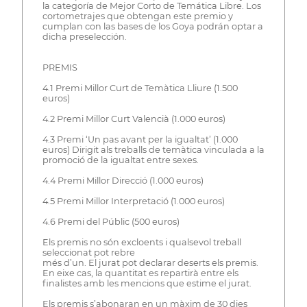
la categoría de Mejor Corto de Temática Libre. Los
cortometrajes que obtengan este premio y
cumplan con las bases de los Goya podrán optar a
dicha preselección.
PREMIS
4.1 Premi Millor Curt de Temàtica Lliure (1.500
euros)
4.2 Premi Millor Curt Valencià (1.000 euros)
4.3 Premi ‘Un pas avant per la igualtat’ (1.000
euros) Dirigit als treballs de temàtica vinculada a la
promoció de la igualtat entre sexes.
4.4 Premi Millor Direcció (1.000 euros)
4.5 Premi Millor Interpretació (1.000 euros)
4.6 Premi del Públic (500 euros)
Els premis no són excloents i qualsevol treball
seleccionat pot rebre
més d’un. El jurat pot declarar deserts els premis.
En eixe cas, la quantitat es repartirà entre els
finalistes amb les mencions que estime el jurat.
Els premis s’abonaran en un màxim de 30 dies