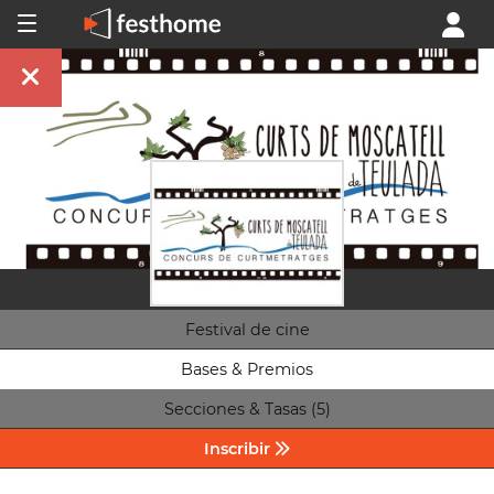
Festival de cine
Bases & Premios
Secciones & Tasas (5)
Inscribir