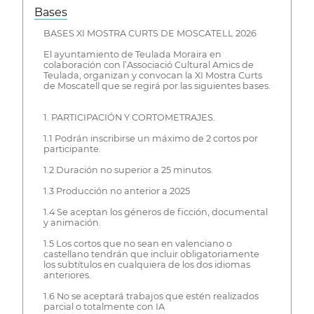
Bases
BASES XI MOSTRA CURTS DE MOSCATELL 2026
El ayuntamiento de Teulada Moraira en
colaboración con l’Associació Cultural Amics de
Teulada, organizan y convocan la XI Mostra Curts
de Moscatell que se regirá por las siguientes bases.
1. PARTICIPACIÓN Y CORTOMETRAJES.
1.1 Podrán inscribirse un máximo de 2 cortos por
participante.
1.2 Duración no superior a 25 minutos.
1.3 Producción no anterior a 2025
1.4 Se aceptan los géneros de ficción, documental
y animación.
1.5 Los cortos que no sean en valenciano o
castellano tendrán que incluir obligatoriamente
los subtítulos en cualquiera de los dos idiomas
anteriores.
1.6 No se aceptará trabajos que estén realizados
parcial o totalmente con IA