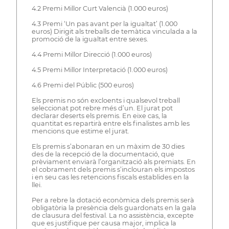
4.2 Premi Millor Curt Valencià (1.000 euros)
4.3 Premi ‘Un pas avant per la igualtat’ (1.000
euros) Dirigit als treballs de temàtica vinculada a la
promoció de la igualtat entre sexes.
4.4 Premi Millor Direcció (1.000 euros)
4.5 Premi Millor Interpretació (1.000 euros)
4.6 Premi del Públic (500 euros)
Els premis no són excloents i qualsevol treball
seleccionat pot rebre més d’un. El jurat pot
declarar deserts els premis. En eixe cas, la
quantitat es repartirà entre els finalistes amb les
mencions que estime el jurat.
Els premis s’abonaran en un màxim de 30 dies
des de la recepció de la documentació, que
prèviament enviarà l’organització als premiats. En
el cobrament dels premis s’inclouran els impostos
i en seu cas les retencions fiscals establides en la
llei.
Per a rebre la dotació econòmica dels premis serà
obligatòria la presència dels guardonats en la gala
de clausura del festival. La no assistència, excepte
que es justifique per causa major, implica la