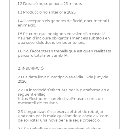
1.2 Duració no superior a 25 minuts.
1.3 Producció no anterior a 2025.
1.4 S’accepten els gèneres de ficció, documental i
animació.
1.5 Els curts que no siguen en valencià o castellà
hauran d’incloure obligatòriament els subtítols en
qualsevol dels dos idiomes anteriors.
1.6 No s’acceptaran treballs que estiguen realitzats
parcial o totalment amb IA.
2. INSCRIPCIÓ.
2.1 La data límit d’inscripció és el dia 15 de juny de
2026.
2.2 La inscripció s’efectuarà per la plataforma en el
següent enllaç
https://festhome.com/festival/mostra-curts-de-
moscatell-de-teulada
2.3 L’organització es reserva el dret de rebutjar
una obra per la mala qualitat de la còpia així com
de sol·licitar una nova per a la seua projecció.
2.4 Els treballs seleccionats cedeixen els drets