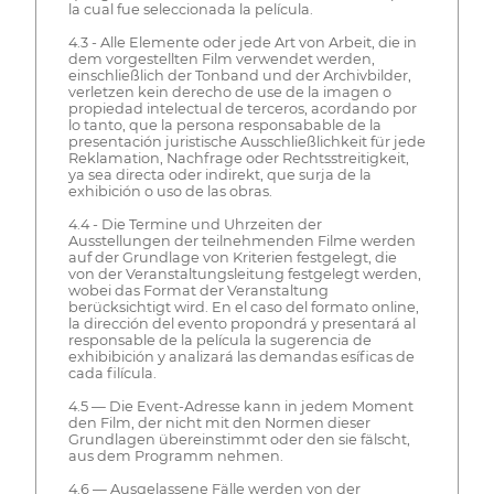
la cual fue seleccionada la película.
4.3 - Alle Elemente oder jede Art von Arbeit, die in
dem vorgestellten Film verwendet werden,
einschließlich der Tonband und der Archivbilder,
verletzen kein derecho de use de la imagen o
propiedad intelectual de terceros, acordando por
lo tanto, que la persona responsabable de la
presentación juristische Ausschließlichkeit für jede
Reklamation, Nachfrage oder Rechtsstreitigkeit,
ya sea directa oder indirekt, que surja de la
exhibición o uso de las obras.
4.4 - Die Termine und Uhrzeiten der
Ausstellungen der teilnehmenden Filme werden
auf der Grundlage von Kriterien festgelegt, die
von der Veranstaltungsleitung festgelegt werden,
wobei das Format der Veranstaltung
berücksichtigt wird. En el caso del formato online,
la dirección del evento propondrá y presentará al
responsable de la película la sugerencia de
exhibibición y analizará las demandas esíficas de
cada filícula.
4.5 — Die Event-Adresse kann in jedem Moment
den Film, der nicht mit den Normen dieser
Grundlagen übereinstimmt oder den sie fälscht,
aus dem Programm nehmen.
4.6 — Ausgelassene Fälle werden von der