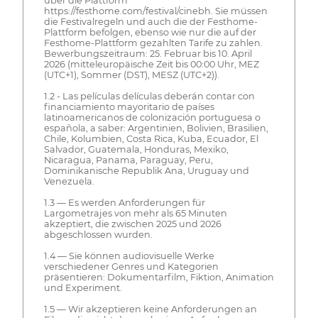
über die Plattform
https://festhome.com/festival/cinebh. Sie müssen
die Festivalregeln und auch die der Festhome-
Plattform befolgen, ebenso wie nur die auf der
Festhome-Plattform gezahlten Tarife zu zahlen.
Bewerbungszeitraum: 25. Februar bis 10. April
2026 (mitteleuropäische Zeit bis 00:00 Uhr, MEZ
(UTC+1), Sommer (DST), MESZ (UTC+2)).
1.2 - Las películas delículas deberán contar con
financiamiento mayoritario de países
latinoamericanos de colonización portuguesa o
española, a saber: Argentinien, Bolivien, Brasilien,
Chile, Kolumbien, Costa Rica, Kuba, Ecuador, El
Salvador, Guatemala, Honduras, Mexiko,
Nicaragua, Panama, Paraguay, Peru,
Dominikanische Republik Ana, Uruguay und
Venezuela.
1.3 — Es werden Anforderungen für
Largometrajes von mehr als 65 Minuten
akzeptiert, die zwischen 2025 und 2026
abgeschlossen wurden.
1.4 — Sie können audiovisuelle Werke
verschiedener Genres und Kategorien
präsentieren: Dokumentarfilm, Fiktion, Animation
und Experiment.
1.5 — Wir akzeptieren keine Anforderungen an