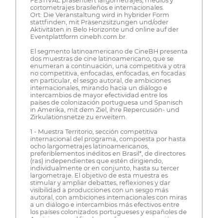
FESTIVAL präsentiert largometrajes, medios y
cortometrajes brasileños e internacionales.
Ort: Die Veranstaltung wird in hybrider Form
stattfinden, mit Präsenzsitzungen und/oder
Aktivitäten in Belo Horizonte und online auf der
Eventplattform cinebh.com.br.
El segmento latinoamericano de CineBH presenta
dos muestras de cine latinoamericano, que se
enumeran a continuación, una competitiva y otra
no competitiva, enfocadas, enfocadas, en focadas
en particular, el sesgo autoral, de ambiciones
internacionales, mirando hacia un diálogo e
intercambios de mayor efectividad entre los
países de colonización portuguesa und Spanisch
in Amerika, mit dem Ziel, ihre Repercusión- und
Zirkulationsnetze zu erweitern.
1 - Muestra Territorio, sección competitiva
internacional del programa, compoesta por hasta
ocho largometrajes latinoamericanos,
preferiblementos inéditos en Brasil*, de directores
(ras) independientes que estén dirigiendo,
individualmente or en conjunto, hasta su tercer
largometraje. El objetivo de esta muestra es
stimular y ampliar debattes, reflexiones y dar
visibilidad a producciones con un sesgo más
autoral, con ambiciones internacionales con miras
a un diálogo e intercambios más efectivos entre
los países colonizados portugueses y españoles de