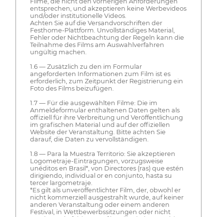
Filme, die nicht den vorherigen Anforderungen
entsprechen, und akzeptieren keine Werbevideos
und/oder institutionelle Videos.
Achten Sie auf die Versandvorschriften der
Festhome-Plattform. Unvollständiges Material,
Fehler oder Nichtbeachtung der Regeln kann die
Teilnahme des Films am Auswahlverfahren
ungültig machen.
1.6 — Zusätzlich zu den im Formular
angeforderten Informationen zum Film ist es
erforderlich, zum Zeitpunkt der Registrierung ein
Foto des Films beizufügen.
1.7 — Für die ausgewählten Filme: Die im
Anmeldeformular enthaltenen Daten gelten als
offiziell für ihre Verbreitung und Veröffentlichung
im grafischen Material und auf der offiziellen
Website der Veranstaltung. Bitte achten Sie
darauf, die Daten zu vervollständigen.
1.8 — Para la Muestra Territorio: Sie akzeptieren
Logometraje-Eintragungen, vorzugsweise
unéditos en Brasil*, von Directores (ras) que estén
dirigiendo, individual or en conjunto, hasta su
tercer largometraje.
*Es gilt als unveröffentlichter Film, der, obwohl er
nicht kommerziell ausgestrahlt wurde, auf keiner
anderen Veranstaltung oder einem anderen
Festival, in Wettbewerbssitzungen oder nicht