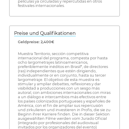
películas ya circuladas y repercutidas en otros
festivales internacionales.
Preise und Qualifikationen
Geldpreise: 2,400€
Muestra Territorio, sección competitiva
internacional del programa, compesta por hasta
ocho largometrajes latinoamericanos,
preferiblemente inéditos en Brasil*, de directores
(ras) independientes que estén dirigiendo,
individualmente or en conjunto, hasta su tercer
largometraje. El objetivo de esta muestra es
stimular y ampliar debattes, reflexiones y dar
visibilidad a producciones con un sesgo más
autoral, con ambiciones internacionales con miras
a un diálogo e intercambios más efectivos entre
los países colonizados portugueses y españoles de
América, con el fin de ampliar sus repercusión
und zirkulieren und investieren in Profis, die sie zu
Beginn ihrer Karriere finden. Die in dieser Sektion
ausgewählten Filme werden vom Jurado Oficial
(integrado por profesionales del audiovisual
invitados por los organizadores del evento)