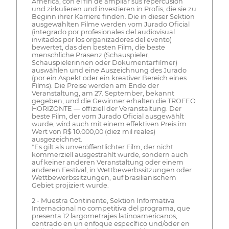
América, con el fin de ampliar sus repercusión
und zirkulieren und investieren in Profis, die sie zu
Beginn ihrer Karriere finden. Die in dieser Sektion
ausgewählten Filme werden vom Jurado Oficial
(integrado por profesionales del audiovisual
invitados por los organizadores del evento)
bewertet, das den besten Film, die beste
menschliche Präsenz (Schauspieler,
Schauspielerinnen oder Dokumentarfilmer)
auswählen und eine Auszeichnung des Jurado
(por ein Aspekt oder ein kreativer Bereich eines
Films). Die Preise werden am Ende der
Veranstaltung, am 27. September, bekannt
gegeben, und die Gewinner erhalten die TROFEO
HORIZONTE — offiziell der Veranstaltung. Der
beste Film, der vom Jurado Oficial ausgewählt
wurde, wird auch mit einem effektiven Preis im
Wert von R$ 10.000,00 (diez mil reales)
ausgezeichnet.
*Es gilt als unveröffentlichter Film, der nicht
kommerziell ausgestrahlt wurde, sondern auch
auf keiner anderen Veranstaltung oder einem
anderen Festival, in Wettbewerbssitzungen oder
Wettbewerbssitzungen, auf brasilianischem
Gebiet projiziert wurde.
2 - Muestra Continente, Sektion Informativa
Internacional no competitiva del programa, que
presenta 12 largometrajes latinoamericanos,
centrado en un enfoque específico und/oder en