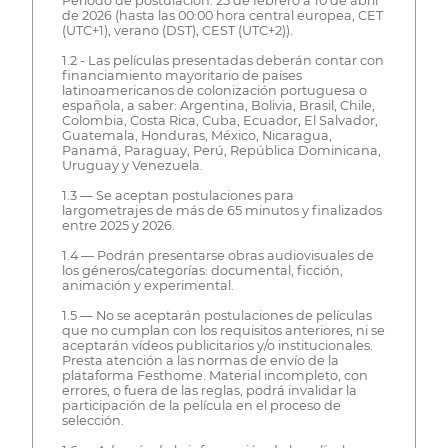
Periodo de postulación: 25 de febrero a 10 de abril
de 2026 (hasta las 00:00 hora central europea, CET
(UTC+1), verano (DST), CEST (UTC+2)).
1.2 - Las películas presentadas deberán contar con
financiamiento mayoritario de países
latinoamericanos de colonización portuguesa o
española, a saber: Argentina, Bolivia, Brasil, Chile,
Colombia, Costa Rica, Cuba, Ecuador, El Salvador,
Guatemala, Honduras, México, Nicaragua,
Panamá, Paraguay, Perú, República Dominicana,
Uruguay y Venezuela.
1.3 — Se aceptan postulaciones para
largometrajes de más de 65 minutos y finalizados
entre 2025 y 2026.
1.4 — Podrán presentarse obras audiovisuales de
los géneros/categorías: documental, ficción,
animación y experimental.
1.5 — No se aceptarán postulaciones de películas
que no cumplan con los requisitos anteriores, ni se
aceptarán vídeos publicitarios y/o institucionales.
Presta atención a las normas de envío de la
plataforma Festhome. Material incompleto, con
errores, o fuera de las reglas, podrá invalidar la
participación de la película en el proceso de
selección.