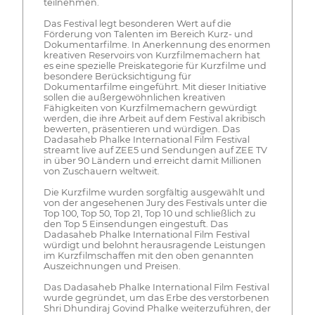
teilnehmen.
Das Festival legt besonderen Wert auf die
Förderung von Talenten im Bereich Kurz- und
Dokumentarfilme. In Anerkennung des enormen
kreativen Reservoirs von Kurzfilmemachern hat
es eine spezielle Preiskategorie für Kurzfilme und
besondere Berücksichtigung für
Dokumentarfilme eingeführt. Mit dieser Initiative
sollen die außergewöhnlichen kreativen
Fähigkeiten von Kurzfilmemachern gewürdigt
werden, die ihre Arbeit auf dem Festival akribisch
bewerten, präsentieren und würdigen. Das
Dadasaheb Phalke International Film Festival
streamt live auf ZEE5 und Sendungen auf ZEE TV
in über 90 Ländern und erreicht damit Millionen
von Zuschauern weltweit.
Die Kurzfilme wurden sorgfältig ausgewählt und
von der angesehenen Jury des Festivals unter die
Top 100, Top 50, Top 21, Top 10 und schließlich zu
den Top 5 Einsendungen eingestuft. Das
Dadasaheb Phalke International Film Festival
würdigt und belohnt herausragende Leistungen
im Kurzfilmschaffen mit den oben genannten
Auszeichnungen und Preisen.
Das Dadasaheb Phalke International Film Festival
wurde gegründet, um das Erbe des verstorbenen
Shri Dhundiraj Govind Phalke weiterzuführen, der