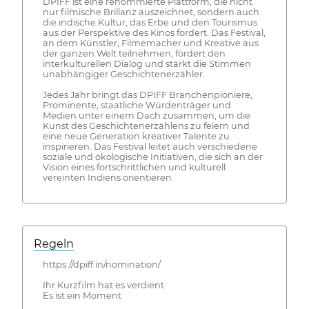
DPIFF ist eine renommierte Plattform, die nicht
nur filmische Brillanz auszeichnet, sondern auch
die indische Kultur, das Erbe und den Tourismus
aus der Perspektive des Kinos fördert. Das Festival,
an dem Künstler, Filmemacher und Kreative aus
der ganzen Welt teilnehmen, fördert den
interkulturellen Dialog und stärkt die Stimmen
unabhängiger Geschichtenerzähler.
Jedes Jahr bringt das DPIFF Branchenpioniere,
Prominente, staatliche Würdenträger und
Medien unter einem Dach zusammen, um die
Kunst des Geschichtenerzählens zu feiern und
eine neue Generation kreativer Talente zu
inspirieren. Das Festival leitet auch verschiedene
soziale und ökologische Initiativen, die sich an der
Vision eines fortschrittlichen und kulturell
vereinten Indiens orientieren.
Regeln
https://dpiff.in/nomination/
Ihr Kurzfilm hat es verdient
Es ist ein Moment