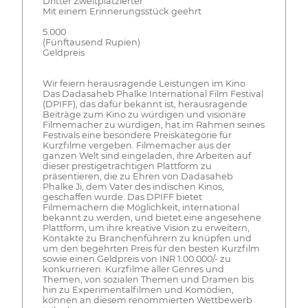
Dritter Zweitplatzierter
Mit einem Erinnerungsstück geehrt
5.000
(Fünftausend Rupien)
Geldpreis
Wir feiern herausragende Leistungen im Kino
Das Dadasaheb Phalke International Film Festival
(DPIFF), das dafür bekannt ist, herausragende
Beiträge zum Kino zu würdigen und visionäre
Filmemacher zu würdigen, hat im Rahmen seines
Festivals eine besondere Preiskategorie für
Kurzfilme vergeben. Filmemacher aus der
ganzen Welt sind eingeladen, ihre Arbeiten auf
dieser prestigeträchtigen Plattform zu
präsentieren, die zu Ehren von Dadasaheb
Phalke Ji, dem Vater des indischen Kinos,
geschaffen wurde. Das DPIFF bietet
Filmemachern die Möglichkeit, international
bekannt zu werden, und bietet eine angesehene
Plattform, um ihre kreative Vision zu erweitern,
Kontakte zu Branchenführern zu knüpfen und
um den begehrten Preis für den besten Kurzfilm
sowie einen Geldpreis von INR 1.00.000/- zu
konkurrieren. Kurzfilme aller Genres und
Themen, von sozialen Themen und Dramen bis
hin zu Experimentalfilmen und Komödien,
können an diesem renommierten Wettbewerb