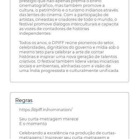
prestígio que não apenas premia o brilho
cinematográfico, mas também promove a
cultura, o patrimônio e o turismo indianos através
das lentes do cinema. Com a participação de
artistas, cineastas e criadores de todo o mundo, o
festival promove diálogos interculturais e capacita
as vozes de contadores de histórias
independentes.
Todos os anos, o DPIFF reúne pioneiros do setor,
celebridades, dignitários do governo e mídia sob o
mesmo teto para celebrar a arte de contar
histórias e inspirar uma nova geração de talentos
criativos. O festival também lidera várias iniciativas
sociais e ambientais, alinhadas com a visão de
uma Índia progressista e culturalmente unificada.
Regras
https://dpiff.in/nomination/
Seu curta-metragem merece
É o momento
Celebrando a excelência na produção de curtas-
metragens | Inscrever seu curta-metragem e