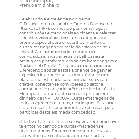
(Cinco mil rúpias)
Prêmio em dinheiro
Celebrando a excelência no cinema
O Festival Internacional de Cinema Dadasaheb
Phalke (DPIFF), conhecido por homenagear
contribuições excepcionais ao cinema e celebrar
cineastas visionários, tem uma categoria de
prêmio especial para o reconhecimento de
curtas-metragens por meio do esforço de seu
festival. Cineastas de todo o mundo são
convidados a mostrar seus trabalhos nesta
prestigiosa plataforma, criada em homenagem a
Dadasaheb Phalke Ji, o pai do cinema indiano.
Oferecendo aos cineastas a chance de ganhar
exposição internacional, o DPIFF fornece uma
plataforma estimada para ampliar sua visão
criativa, conectar-se com líderes do setor e
competir pelo cobiçado prêmio de Melhor Curta-
Metragem, juntamente com um prêmio em
dinheiro de INR 1.00.000/-. Curtas-metragens de
todos os gêneros e temas, desde questões sociais
e dramáticas até experimentais e cômicas, para
participar desta estimada competição.
O festival tem um interesse especial em promover
talentos no campo de curtas-metragens e
documentários. Em reconhecimento ao vasto
reservatório de criatividade entre os curtas-