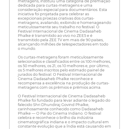
metragens, instituiu uma categoria de premiação
dedicada para curtas-metragens e uma
consideração especial para documentários. Esta
iniciativa foi projetada para celebrar as
excepcionais proezas criativas dos curtas-
metragens, avaliando, exibindo e homenageando
meticulosamente seu trabalho no festival. O
Festival Internacional de Cinema Dadasaheb
Phalke é transmitido ao vivo no ZEE5 e é
transmitido pela ZEE TV em mais de 90 países,
alcançando milhões de telespectadores em todo
o mundo.
Os curtas-metragens foram meticulosamente
selecionados e classificados entre os 100 melhores,
os 50 melhores, os 21, os 10 melhores e, por último,
os 5 melhores inscritos pelo estimado painel de
jurados do festival. O Festival Internacional de
Cinema Dadasaheb Phalke reconhece e
recompensa a excelência na produção de curtas-
metragens com os prêmios e prêmios acima.
O Festival Internacional de Cinema Dadasaheb
Phalke foi fundado para levar adiante o legado do
falecido Shri Dhundiraj Govind Phalke,
carinhosamente conhecido como Dadasaheb
Phalke — O Pai do Cinema Indiano. O festival
celebra e reconhece o brilho da indústria
cinematográfica indiana e o impacto cultural em
constante evolução que a Índia está causando em