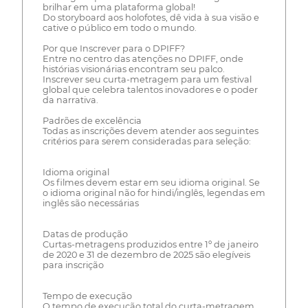
brilhar em uma plataforma global!
Do storyboard aos holofotes, dê vida à sua visão e
cative o público em todo o mundo.
Por que Inscrever para o DPIFF?
Entre no centro das atenções no DPIFF, onde
histórias visionárias encontram seu palco.
Inscrever seu curta-metragem para um festival
global que celebra talentos inovadores e o poder
da narrativa.
Padrões de excelência
Todas as inscrições devem atender aos seguintes
critérios para serem consideradas para seleção:
Idioma original
Os filmes devem estar em seu idioma original. Se
o idioma original não for hindi/inglês, legendas em
inglês são necessárias
Datas de produção
Curtas-metragens produzidos entre 1º de janeiro
de 2020 e 31 de dezembro de 2025 são elegíveis
para inscrição
Tempo de execução
O tempo de execução total do curta-metragem