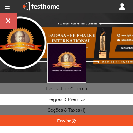
Festival de Cinema
Regras & Prêmios
Seções & Taxas (1)
Enviar