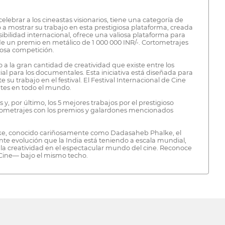
lebrar a los cineastas visionarios, tiene una categoría de
o a mostrar su trabajo en esta prestigiosa plataforma, creada
ibilidad internacional, ofrece una valiosa plataforma para
 de un premio en metálico de 1 000 000 INR/-. Cortometrajes
iosa competición.
 a la gran cantidad de creatividad que existe entre los
al para los documentales. Esta iniciativa está diseñada para
u trabajo en el festival. El Festival Internacional de Cine
ntes en todo el mundo.
y, por último, los 5 mejores trabajos por el prestigioso
cortometrajes con los premios y galardones mencionados
halke, conocido cariñosamente como Dadasaheb Phalke, el
tante evolución que la India está teniendo a escala mundial,
ar la creatividad en el espectacular mundo del cine. Reconoce
e Cine— bajo el mismo techo.