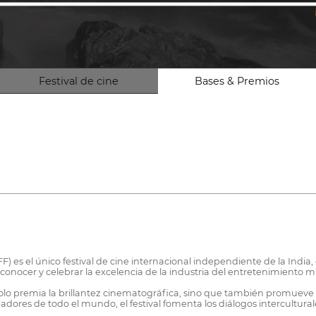
Festival de cine
Bases & Premios
) es el único festival de cine internacional independiente de la India,
econocer y celebrar la excelencia de la industria del entretenimiento mu
o premia la brillantez cinematográfica, sino que también promueve la c
creadores de todo el mundo, el festival fomenta los diálogos intercultur