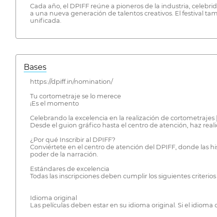
Cada año, el DPIFF reúne a pioneros de la industria, celebri
a una nueva generación de talentos creativos. El festival tam
unificada.
Bases
https://dpiff.in/nomination/
Tu cortometraje se lo merece
¡Es el momento
Celebrando la excelencia en la realización de cortometrajes | 
Desde el guion gráfico hasta el centro de atención, haz reali
¿Por qué Inscribir al DPIFF?
Conviértete en el centro de atención del DPIFF, donde las his
poder de la narración.
Estándares de excelencia
Todas las inscripciones deben cumplir los siguientes criterios
Idioma original
Las películas deben estar en su idioma original. Si el idioma o