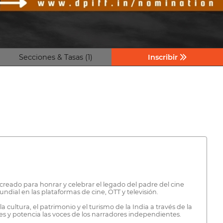
Secciones & Tasas (1)
Inscribir
 creado para honrar y celebrar el legado del padre del cine
ndial en las plataformas de cine, OTT y televisión.
ultura, el patrimonio y el turismo de la India a través de la
ales y potencia las voces de los narradores independientes.