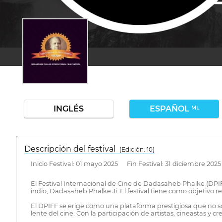
INGLÉS
ESPAÑOL
ML
Descripción del festival
( Edición: 10)
Inicio Festival: 01 mayo 2025 Fin Festival: 31 diciembre 2025
El Festival Internacional de Cine de Dadasaheb Phalke (DPIFF
indio, Dadasaheb Phalke Ji. El festival tiene como objetivo r
El DPIFF se erige como una plataforma prestigiosa que no sol
lente del cine. Con la participación de artistas, cineastas y 