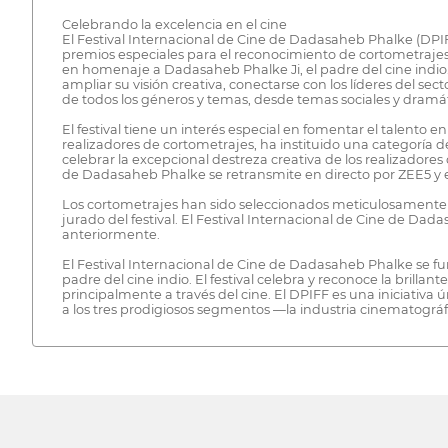
Celebrando la excelencia en el cine
El Festival Internacional de Cine de Dadasaheb Phalke (DPIFF
premios especiales para el reconocimiento de cortometrajes g
en homenaje a Dadasaheb Phalke Ji, el padre del cine indio. 
ampliar su visión creativa, conectarse con los líderes del s
de todos los géneros y temas, desde temas sociales y dramát
El festival tiene un interés especial en fomentar el talento 
realizadores de cortometrajes, ha instituido una categoría d
celebrar la excepcional destreza creativa de los realizadore
de Dadasaheb Phalke se retransmite en directo por ZEE5 y e
Los cortometrajes han sido seleccionados meticulosamente y cla
jurado del festival. El Festival Internacional de Cine de D
anteriormente.
El Festival Internacional de Cine de Dadasaheb Phalke se f
padre del cine indio. El festival celebra y reconoce la brilla
principalmente a través del cine. El DPIFF es una iniciativa
a los tres prodigiosos segmentos —la industria cinematográfic