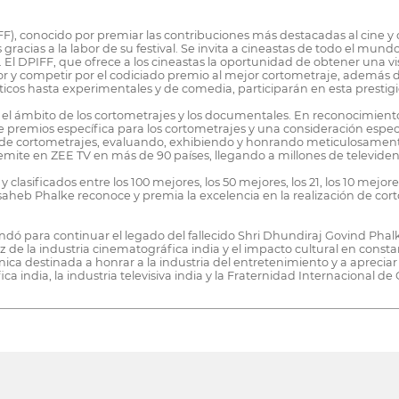
), conocido por premiar las contribuciones más destacadas al cine y ce
racias a la labor de su festival. Se invita a cineastas de todo el mund
El DPIFF, que ofrece a los cineastas la oportunidad de obtener una vis
ector y competir por el codiciado premio al mejor cortometraje, además
icos hasta experimentales y de comedia, participarán en esta prestig
en el ámbito de los cortometrajes y los documentales. En reconocimiento
e premios específica para los cortometrajes y una consideración especi
s de cortometrajes, evaluando, exhibiendo y honrando meticulosamente s
mite en ZEE TV en más de 90 países, llegando a millones de televide
sificados entre los 100 mejores, los 50 mejores, los 21, los 10 mejores 
adasaheb Phalke reconoce y premia la excelencia en la realización de 
undó para continuar el legado del fallecido Shri Dhundiraj Govind P
ntez de la industria cinematográfica india y el impacto cultural en cons
 única destinada a honrar a la industria del entretenimiento y a apreci
a india, la industria televisiva india y la Fraternidad Internacional d