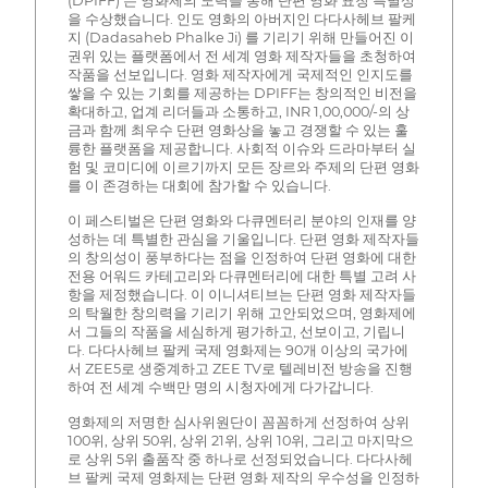
(DPIFF) 는 영화제의 노력을 통해 단편 영화 표창 특별상
을 수상했습니다. 인도 영화의 아버지인 다다사헤브 팔케
지 (Dadasaheb Phalke Ji) 를 기리기 위해 만들어진 이
권위 있는 플랫폼에서 전 세계 영화 제작자들을 초청하여
작품을 선보입니다. 영화 제작자에게 국제적인 인지도를
쌓을 수 있는 기회를 제공하는 DPIFF는 창의적인 비전을
확대하고, 업계 리더들과 소통하고, INR 1,00,000/-의 상
금과 함께 최우수 단편 영화상을 놓고 경쟁할 수 있는 훌
륭한 플랫폼을 제공합니다. 사회적 이슈와 드라마부터 실
험 및 코미디에 이르기까지 모든 장르와 주제의 단편 영화
를 이 존경하는 대회에 참가할 수 있습니다.
이 페스티벌은 단편 영화와 다큐멘터리 분야의 인재를 양
성하는 데 특별한 관심을 기울입니다. 단편 영화 제작자들
의 창의성이 풍부하다는 점을 인정하여 단편 영화에 대한
전용 어워드 카테고리와 다큐멘터리에 대한 특별 고려 사
항을 제정했습니다. 이 이니셔티브는 단편 영화 제작자들
의 탁월한 창의력을 기리기 위해 고안되었으며, 영화제에
서 그들의 작품을 세심하게 평가하고, 선보이고, 기립니
다. 다다사헤브 팔케 국제 영화제는 90개 이상의 국가에
서 ZEE5로 생중계하고 ZEE TV로 텔레비전 방송을 진행
하여 전 세계 수백만 명의 시청자에게 다가갑니다.
영화제의 저명한 심사위원단이 꼼꼼하게 선정하여 상위
100위, 상위 50위, 상위 21위, 상위 10위, 그리고 마지막으
로 상위 5위 출품작 중 하나로 선정되었습니다. 다다사헤
브 팔케 국제 영화제는 단편 영화 제작의 우수성을 인정하