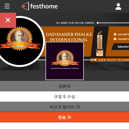
영화제
규정 & 수상
섹션 & 참가비 (1)
전송