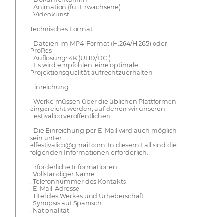
• Animation (für Erwachsene)
• Videokunst
Technisches Format
• Dateien im MP4-Format (H.264/H.265) oder
ProRes
• Auflösung: 4K (UHD/DCI)
• Es wird empfohlen, eine optimale
Projektionsqualität aufrechtzuerhalten
Einreichung
• Werke müssen über die üblichen Plattformen
eingereicht werden, auf denen wir unseren
Festivalico veröffentlichen
• Die Einreichung per E-Mail wird auch möglich
sein unter:
elfestivalico@gmail.com. In diesem Fall sind die
folgenden Informationen erforderlich:
Erforderliche Informationen:
. Vollständiger Name
. Telefonnummer des Kontakts
. E-Mail-Adresse
. Titel des Werkes und Urheberschaft
. Synopsis auf Spanisch
. Nationalität