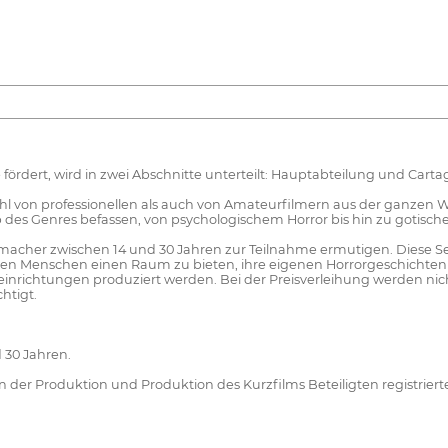
 fördert, wird in zwei Abschnitte unterteilt: Hauptabteilung und Car
wohl von professionellen als auch von Amateurfilmern aus der ganzen
lb des Genres befassen, von psychologischem Horror bis hin zu gotisch
macher zwischen 14 und 30 Jahren zur Teilnahme ermutigen. Diese Se
gen Menschen einen Raum zu bieten, ihre eigenen Horrorgeschichten z
richtungen produziert werden. Bei der Preisverleihung werden nicht
htigt.
 30 Jahren.
an der Produktion und Produktion des Kurzfilms Beteiligten registri