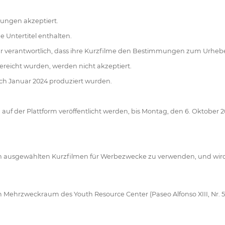
kungen akzeptiert.
 Untertitel enthalten.
für verantwortlich, dass ihre Kurzfilme den Bestimmungen zum Urhe
ereicht wurden, werden nicht akzeptiert.
ch Januar 2024 produziert wurden.
f der Plattform veröffentlicht werden, bis Montag, den 6. Oktober 2
den ausgewählten Kurzfilmen für Werbezwecke zu verwenden, und wird
hrzweckraum des Youth Resource Center (Paseo Alfonso XIII, Nr. 51, 3