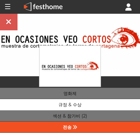
영화제
규정 & 수상
섹션 & 참가비 (2)
전송