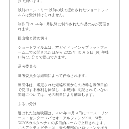
独で負います。
以前のエントリー:以前の版で提出されたショートフィ
ルムは受け付けられません。
制作日:2024 年 1 月以降に制作された作品のみが受理さ
れます。
提出物と締め切り
ショートフィルムは、本ガイドラインがプラットフォ
ーム上で公開された日から 2025 年 10 月 6 日 (月) 午後
11 時 59 分まで提出できます。
選考委員会
選考委員会は組織によって任命されます。
当団体は、選定された短編映画からの抜粋を宣伝目的
で使用する権利を留保し、本規則に明記されていない
問題については、その裁量により解決します。
ふるい分け
選ばれた短編映画は、2025年10月31日にユース・リソ
ース・センター（パセオ・アルフォンソXIII、51番、
30203カルタヘナ）の多目的ルームで上映されます。
このアクティビティは、青少年部のハロウィンを祝う