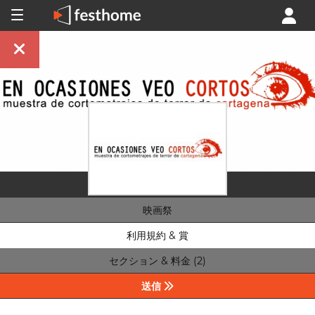
映画祭
利用規約 & 賞
セクション & 料金 (2)
送信