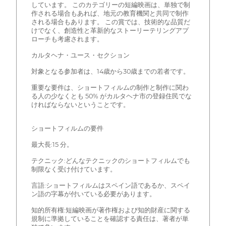
しています。 このカテゴリーの短編映画は、単独で制
作される場合もあれば、地元の教育機関と共同で制作
される場合もあります。 この賞では、技術的な品質だ
けでなく、創造性と革新的なストーリーテリングアプ
ローチも考慮されます。
カルタヘナ・ユース・セクション
対象となる参加者は、14歳から30歳までの若者です。
重要な要件は、ショートフィルムの制作と制作に関わ
る人の少なくとも 50% がカルタヘナ市の登録住民でな
ければならないということです。
ショートフィルムの要件
最大長:15 分。
テクニック:どんなテクニックのショートフィルムでも
制限なく受け付けています。
言語:ショートフィルムはスペイン語であるか、スペイ
ン語の字幕が付いている必要があります。
知的所有権:短編映画が著作権および知的財産に関する
規制に準拠していることを確認する責任は、著者が単