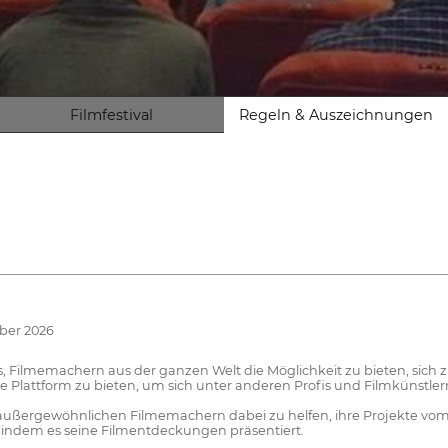
Filmfestival
Regeln & Auszeichnungen
ber 2026
s, Filmemachern aus der ganzen Welt die Möglichkeit zu bieten, sich zu
Plattform zu bieten, um sich unter anderen Profis und Filmkünstlern
 außergewöhnlichen Filmemachern dabei zu helfen, ihre Projekte vom 
, indem es seine Filmentdeckungen präsentiert.