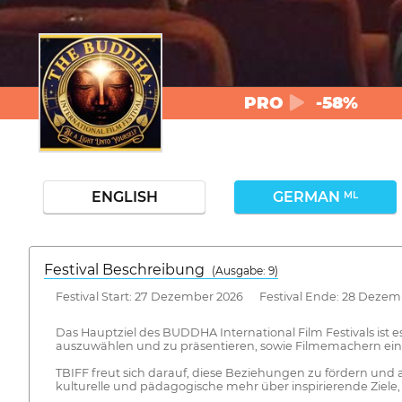
PRO
-58%
ENGLISH
GERMAN
ML
Festival Beschreibung
(Ausgabe: 9)
Festival Start: 27 Dezember 2026 Festival Ende: 28 Dezem
Das Hauptziel des BUDDHA International Film Festivals ist e
auszuwählen und zu präsentieren, sowie Filmemachern eine 
TBIFF freut sich darauf, diese Beziehungen zu fördern und
kulturelle und pädagogische mehr über inspirierende Ziele