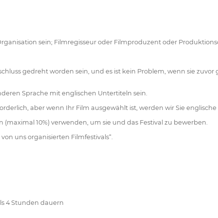
e Organisation sein; Filmregisseur oder Filmproduzent oder Produktions
luss gedreht worden sein, und es ist kein Problem, wenn sie zuvor ge
anderen Sprache mit englischen Untertiteln sein.
rderlich, aber wenn Ihr Film ausgewählt ist, werden wir Sie englische U
 (maximal 10%) verwenden, um sie und das Festival zu bewerben.
on uns organisierten Filmfestivals“.
als 4 Stunden dauern