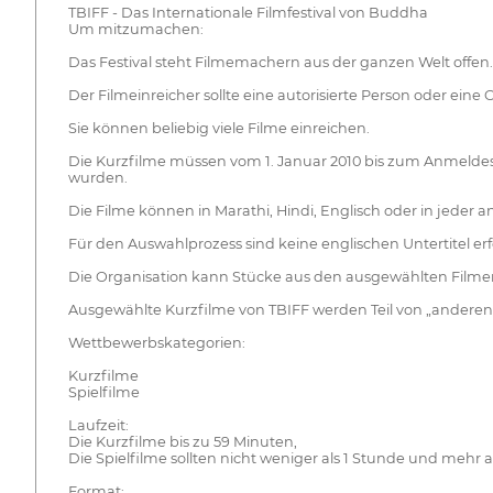
TBIFF - Das Internationale Filmfestival von Buddha
Um mitzumachen:
Das Festival steht Filmemachern aus der ganzen Welt offen.
Der Filmeinreicher sollte eine autorisierte Person oder ein
Sie können beliebig viele Filme einreichen.
Die Kurzfilme müssen vom 1. Januar 2010 bis zum Anmeldesch
wurden.
Die Filme können in Marathi, Hindi, Englisch oder in jeder 
Für den Auswahlprozess sind keine englischen Untertitel erfo
Die Organisation kann Stücke aus den ausgewählten Filmen
Ausgewählte Kurzfilme von TBIFF werden Teil von „anderen v
Wettbewerbskategorien:
Kurzfilme
Spielfilme
Laufzeit:
Die Kurzfilme bis zu 59 Minuten,
Die Spielfilme sollten nicht weniger als 1 Stunde und mehr 
Format: