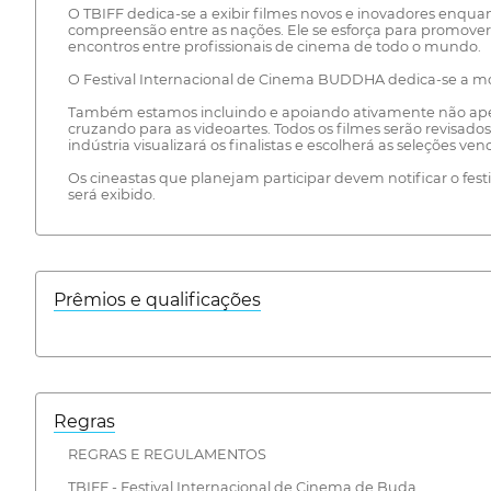
O TBIFF dedica-se a exibir filmes novos e inovadores enqua
compreensão entre as nações. Ele se esforça para promove
encontros entre profissionais de cinema de todo o mundo.
O Festival Internacional de Cinema BUDDHA dedica-se a mos
Também estamos incluindo e apoiando ativamente não apen
cruzando para as videoartes. Todos os filmes serão revisados
indústria visualizará os finalistas e escolherá as seleções ven
Os cineastas que planejam participar devem notificar o fes
será exibido.
Prêmios e qualificações
Regras
REGRAS E REGULAMENTOS
TBIFF - Festival Internacional de Cinema de Buda