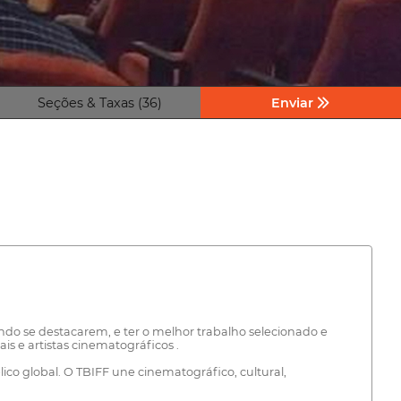
Seções & Taxas (36)
Enviar
do se destacarem, e ter o melhor trabalho selecionado e
 e artistas cinematográficos .
ico global. O TBIFF une cinematográfico, cultural,