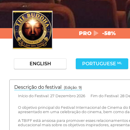
PRO
-58%
ENGLISH
PORTUGUESE
ML
Descrição do festival
(Edição: 9)
Início do Festival: 27 Dezembro 2026 Fim do Festival: 28 
O objetivo principal do Festival Internacional de Cinema 
apresentado em uma celebração do cinema, bem como dar aos
A TBIFF está ansiosa para promover esses relacionamentos e a
educacional mais sobre os objetivos inspiradores, apresent