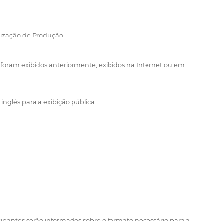
ização de Produção.
es foram exibidos anteriormente, exibidos na Internet ou em
inglês para a exibição pública.
cipantes serão informados sobre o formato necessário para a