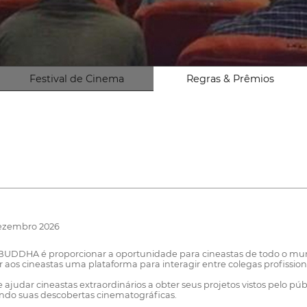
Festival de Cinema
Regras & Prêmios
Dezembro 2026
do BUDDHA é proporcionar a oportunidade para cineastas de todo o mun
 cineastas uma plataforma para interagir entre colegas profissionais
judar cineastas extraordinários a obter seus projetos vistos pelo públ
ando suas descobertas cinematográficas.