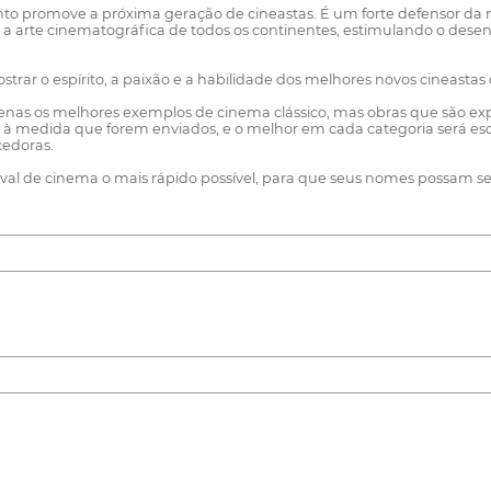
nto promove a próxima geração de cineastas. É um forte defensor da mu
r a arte cinematográfica de todos os continentes, estimulando o de
trar o espírito, a paixão e a habilidade dos melhores novos cineasta
as os melhores exemplos de cinema clássico, mas obras que são exp
 à medida que forem enviados, e o melhor em cada categoria será escolh
cedoras.
tival de cinema o mais rápido possível, para que seus nomes possam s