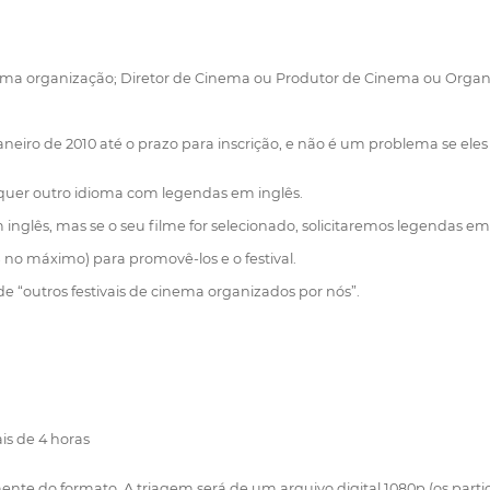
uma organização; Diretor de Cinema ou Produtor de Cinema ou Organ
janeiro de 2010 até o prazo para inscrição, e não é um problema se el
quer outro idioma com legendas em inglês.
nglês, mas se o seu filme for selecionado, solicitaremos legendas em 
 no máximo) para promovê-los e o festival.
e “outros festivais de cinema organizados por nós”.
is de 4 horas
te do formato. A triagem será de um arquivo digital 1080p (os parti