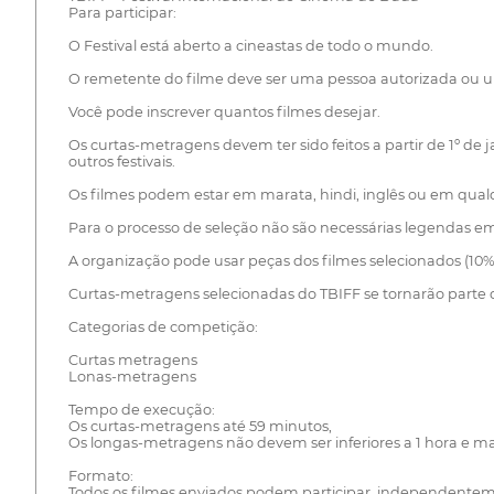
Para participar:
O Festival está aberto a cineastas de todo o mundo.
O remetente do filme deve ser uma pessoa autorizada ou 
Você pode inscrever quantos filmes desejar.
Os curtas-metragens devem ter sido feitos a partir de 1º de 
outros festivais.
Os filmes podem estar em marata, hindi, inglês ou em qual
Para o processo de seleção não são necessárias legendas em i
A organização pode usar peças dos filmes selecionados (10%
Curtas-metragens selecionadas do TBIFF se tornarão parte d
Categorias de competição:
Curtas metragens
Lonas-metragens
Tempo de execução:
Os curtas-metragens até 59 minutos,
Os longas-metragens não devem ser inferiores a 1 hora e ma
Formato:
Todos os filmes enviados podem participar, independentemen