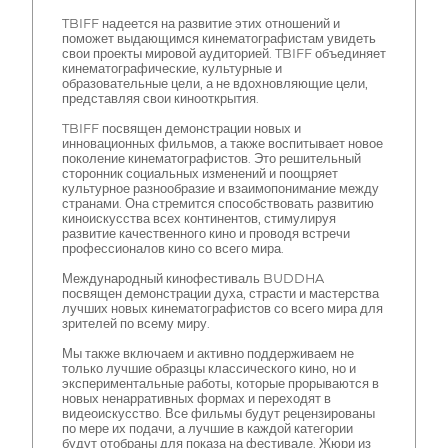
TBIFF надеется на развитие этих отношений и
поможет выдающимся кинематографистам увидеть
свои проекты мировой аудиторией. TBIFF объединяет
кинематографические, культурные и
образовательные цели, а не вдохновляющие цели,
представляя свои кинооткрытия.
TBIFF посвящен демонстрации новых и
инновационных фильмов, а также воспитывает новое
поколение кинематографистов. Это решительный
сторонник социальных изменений и поощряет
культурное разнообразие и взаимопонимание между
странами. Она стремится способствовать развитию
киноискусства всех континентов, стимулируя
развитие качественного кино и проводя встречи
профессионалов кино со всего мира.
Международный кинофестиваль BUDDHA
посвящен демонстрации духа, страсти и мастерства
лучших новых кинематографистов со всего мира для
зрителей по всему миру.
Мы также включаем и активно поддерживаем не
только лучшие образцы классического кино, но и
экспериментальные работы, которые прорываются в
новых ненарративных формах и переходят в
видеоискусство. Все фильмы будут рецензированы
по мере их подачи, а лучшие в каждой категории
будут отобраны для показа на фестивале. Жюри из