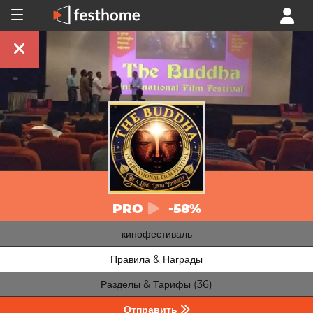
PRO
-58%
кинофестиваль
Правила & Награды
Разделы & Тарифы (36)
Отправить