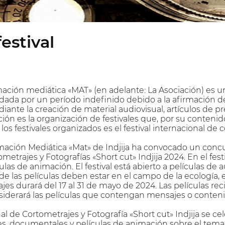
estival
mación mediática «MAT» (en adelante: La Asociación) es 
undada por un período indefinido debido a la afirmación 
nte la creación de material audiovisual, artículos de p
ción es la organización de festivales que, por su contenido
 los festivales organizados es el festival internacional de 
mación Mediática «Mat» de Indjija ha convocado un concur
metrajes y Fotografías «Short cut» Indjija 2024. En el fes
as de animación. El festival está abierto a películas de 
 las películas deben estar en el campo de la ecología, el
jes durará del 17 al 31 de mayo de 2024. Las películas re
iderará las películas que contengan mensajes o contenid
nal de Cortometrajes y Fotografía «Short cut» Indjija se cel
, documentales y películas de animación sobre el tema de l