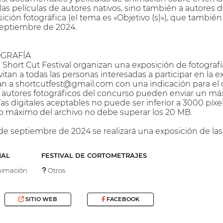
a las películas de autores nativos, sino también a autore
ción fotográfica (el tema es «Objetivo (s)»), que también 
septiembre de 2024.
GRAFÍA
Short Cut Festival organizan una exposición de fotografía
itan a todas las personas interesadas a participar en la e
an a shortcutfest@gmail.com con una indicación para el con
autores fotográficos del concurso pueden enviar un máxi
as digitales aceptables no puede ser inferior a 3000 píxel
ño máximo del archivo no debe superar los 20 MB.
 de septiembre de 2024 se realizará una exposición de las
NAL
FESTIVAL DE CORTOMETRAJES
imación
Otros
SITIO WEB
FACEBOOK