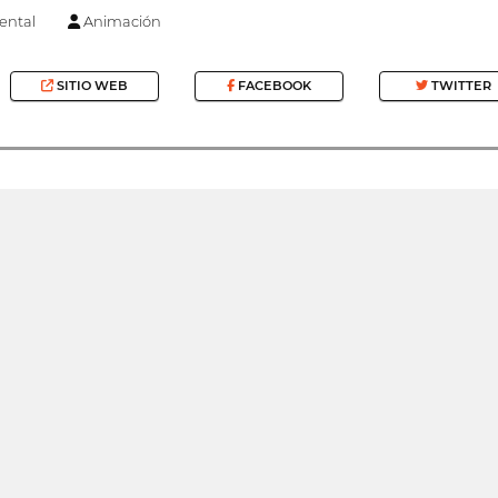
ntal
Animación
SITIO WEB
FACEBOOK
TWITTER