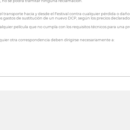
o, no se podrá tramitar ninguna reclamación.
el transporte hacia y desde el Festival contra cualquier pérdida o da
 los gastos de sustitución de un nuevo DCP, según los precios declarad
cualquier película que no cumpla con los requisitos técnicos para una 
lquier otra correspondencia deben dirigirse necesariamente a: