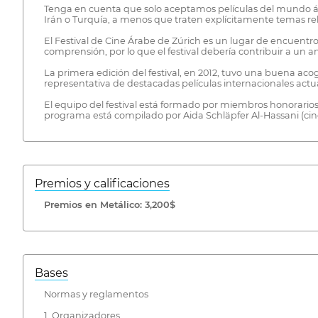
Tenga en cuenta que solo aceptamos películas del mundo á
Irán o Turquía, a menos que traten explícitamente temas re
El Festival de Cine Árabe de Zúrich es un lugar de encuentro
comprensión, por lo que el festival debería contribuir a un a
La primera edición del festival, en 2012, tuvo una buena aco
representativa de destacadas películas internacionales actua
El equipo del festival está formado por miembros honorarios d
programa está compilado por Aida Schläpfer Al-Hassani (cine
Premios y calificaciones
Premios en Metálico: 3,200$
Bases
Normas y reglamentos
1. Organizadores