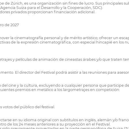
abe de Zúrich, es una organización sin fines de lucro. Sus principales 
Agencia Suiza para el Desarrollo y la Cooperación, SDC).
adores privados proporcionan financiación adicional.
ro de 2027
ver la cinematografía personal y de mérito artístico; ofrecer un escap
tivas de la expresión cinematográfica, con especial hincapié en los 
etrajes y películas de animación de cineastas árabes y/o que traten t
mento. El director del Festival podrá asistir a las reuniones para ases
l cine y la cultura, excluyendo a cualquier persona que participe de
iguientes premios en metálico a los largometrajes en competición:
votos del público del festival.
ctarse en su idioma original con subtítulos en inglés, alemán y/o franc
o de los 24 meses anteriores a su proyección en el Festival.
r sido previamente proyectadas en la parte germanófona de Suiza (Zúric