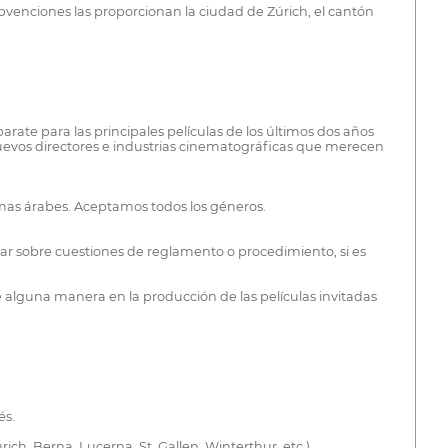
subvenciones las proporcionan la ciudad de Zúrich, el cantón
arate para las principales películas de los últimos dos años
nuevos directores e industrias cinematográficas que merecen
emas árabes. Aceptamos todos los géneros.
orar sobre cuestiones de reglamento o procedimiento, si es
 alguna manera en la producción de las películas invitadas
és.
h, Berna, Lucerna, St. Gallen, Winterthur, etc.).