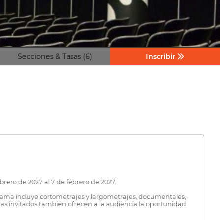
Secciones & Tasas (6)
Inscribir
brero de 2027 al 7 de febrero de 2027.
ograma incluye cortometrajes y largometrajes, documentales,
stas invitados también ofrecen a la audiencia la oportunidad