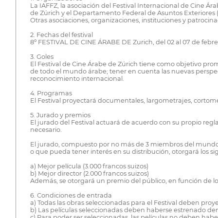
La IAFFZ, la asociación del Festival Internacional de Cine Ár
de Zúrich y el Departamento Federal de Asuntos Exteriores (
Otras asociaciones, organizaciones, instituciones y patrocin
2. Fechas del festival
8º FESTIVAL DE CINE ÁRABE DE Zurich, del 02 al 07 de febre
3. Goles
El Festival de Cine Árabe de Zúrich tiene como objetivo promo
de todo el mundo árabe; tener en cuenta las nuevas perspec
reconocimiento internacional.
4. Programas
El Festival proyectará documentales, largometrajes, cortom
5. Jurado y premios
El jurado del Festival actuará de acuerdo con su propio regla
necesario.
El jurado, compuesto por no más de 3 miembros del mundo de
o que pueda tener interés en su distribución, otorgará los s
a) Mejor película (3.000 francos suizos)
b) Mejor director (2.000 francos suizos)
Además, se otorgará un premio del público, en función de los 
6. Condiciones de entrada
a) Todas las obras seleccionadas para el Festival deben proye
b) Las películas seleccionadas deben haberse estrenado dentr
c) Para poder ser seleccionadas, las películas no deben habe