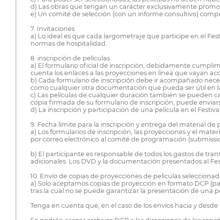
d) Las obras que tengan un carácter exclusivamente promocio
e) Un comité de selección (con un informe consultivo) compues
7. Invitaciones
a) Lo ideal es que cada largometraje que participe en el Fes
normas de hospitalidad.
8. inscripción de películas
a) El formulario oficial de inscripción, debidamente cumplim
cuenta los enlaces a las proyecciones en línea que vayan a
b) Cada formulario de inscripción debe ir acompañado necesar
como cualquier otra documentación que pueda ser útil en la se
c) Las películas de cualquier duración también se pueden carg
copia firmada de su formulario de inscripción, puede enviar
d) La inscripción y participación de una película en el Festi
9. Fecha límite para la inscripción y entrega del material de
a) Los formularios de inscripción, las proyecciones y el mat
por correo electrónico al comité de programación (submissi
b) El participante es responsable de todos los gastos de tra
adicionales. Los DVD y la documentación presentados al Festi
10. Envío de copias de proyecciones de películas seleccionad
a) Solo aceptamos copias de proyección en formato DCP (paque
tras la cual no se puede garantizar la presentación de una pel
Tenga en cuenta que, en el caso de los envíos hacia y desde