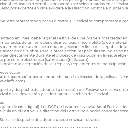
nal, educativo o científico no podrán ser seleccionadas en el Festiva
to por expertos en cine ayudará a la Dirección Artística a buscar y sel
tival esté representado por su director. El Festival se compromete a p
entado en línea, debe llegar al Festival de Cine Árabe a más tardar en
compañados de un formulario de inscripción incompleto (o de material
iamente de un enlace a una proyección en línea descargable de la pelí
lección de la obra. Para la preselección, las películas en inglés no ne
ar directamente durante el proceso de inscripción en línea. Si elige es
se por correo electrónico (submission@iaffz.com).
val implican la aceptación de las Reglas y Reglamentos de participación.
 preselección
erial de acompañamiento requerido para la selección de la película (véa
on@iaffz.com).
nsporte y despacho de aduana. La dirección del Festival se reserva el 
val no se devolverán y se destinarán al archivo del Festival.
as
te de cine digital). Los DCP de las películas invitadas al Festival deb
ícula en el Festival. La dirección del Festival solo podrá conceder exce
 Suiza, el despacho de aduana puede implicar retrasos.