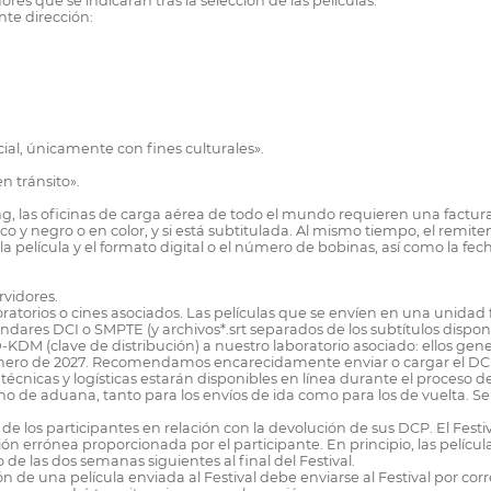
res que se indicarán tras la selección de las películas.
nte dirección:
ial, únicamente con fines culturales».
n tránsito».
g, las oficinas de carga aérea de todo el mundo requieren una factur
o y negro o en color, y si está subtitulada. Al mismo tiempo, el remit
de la película y el formato digital o el número de bobinas, así como la f
rvidores.
oratorios o cines asociados. Las películas que se envíen en una unida
tándares DCI o SMPTE (y archivos*.srt separados de los subtítulos dispo
D-KDM (clave de distribución) a nuestro laboratorio asociado: ellos ge
12. Enero de 2027. Recomendamos encarecidamente enviar o cargar el DC
écnicas y logísticas estarán disponibles en línea durante el proceso de
acho de aduana, tanto para los envíos de ida como para los de vuelta. 
s de los participantes en relación con la devolución de sus DCP. El Fest
n errónea proporcionada por el participante. En principio, las película
 de las dos semanas siguientes al final del Festival.
n de una película enviada al Festival debe enviarse al Festival por corr