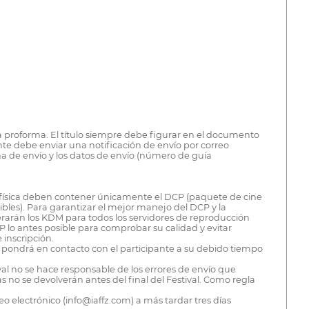
a proforma. El título siempre debe figurar en el documento
ente debe enviar una notificación de envío por correo
echa de envío y los datos de envío (número de guía
d física deben contener únicamente el DCP (paquete de cine
nibles). Para garantizar el mejor manejo del DCP y la
nerarán los KDM para todos los servidores de reproducción
P lo antes posible para comprobar su calidad y evitar
 inscripción.
Se pondrá en contacto con el participante a su debido tiempo
ival no se hace responsable de los errores de envío que
s no se devolverán antes del final del Festival. Como regla
eo electrónico (info@iaffz.com) a más tardar tres días