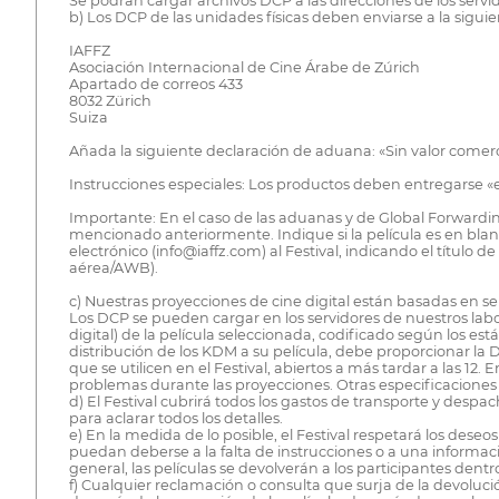
Se podrán cargar archivos DCP a las direcciones de los servido
b) Los DCP de las unidades físicas deben enviarse a la siguie
IAFFZ
Asociación Internacional de Cine Árabe de Zúrich
Apartado de correos 433
8032 Zürich
Suiza
Añada la siguiente declaración de aduana: «Sin valor comerc
Instrucciones especiales: Los productos deben entregarse «e
Importante: En el caso de las aduanas y de Global Forwardin
mencionado anteriormente. Indique si la película es en blanc
electrónico (info@iaffz.com) al Festival, indicando el título 
aérea/AWB).
c) Nuestras proyecciones de cine digital están basadas en se
Los DCP se pueden cargar en los servidores de nuestros lab
digital) de la película seleccionada, codificado según los es
distribución de los KDM a su película, debe proporcionar la 
que se utilicen en el Festival, abiertos a más tardar a las 
problemas durante las proyecciones. Otras especificaciones t
d) El Festival cubrirá todos los gastos de transporte y desp
para aclarar todos los detalles.
e) En la medida de lo posible, el Festival respetará los deseo
puedan deberse a la falta de instrucciones o a una informació
general, las películas se devolverán a los participantes dentro
f) Cualquier reclamación o consulta que surja de la devolució