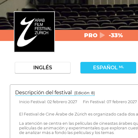
PRO
-33%
INGLÉS
ESPAÑOL
ML
Descripción del festival
( Edición: 8)
Inicio Festival: 02 febrero 2027 Fin Festival: 07 febrero 2027
El Festival de Cine Árabe de Zúrich es organizado cada dos añ
La atención se centra en las películas de cineastas árabes 
películas de animación y experimentales que exploran cuestio
de analizar más a fondo las películas y los temas.