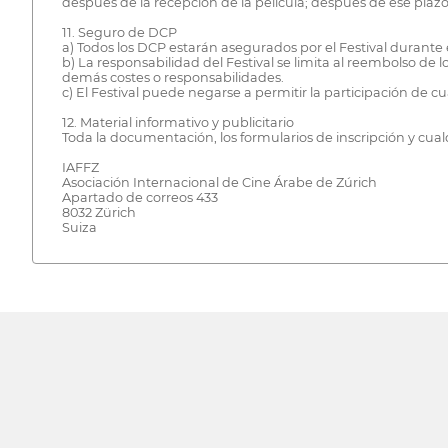
después de la recepción de la película; después de ese plaz
11. Seguro de DCP
a) Todos los DCP estarán asegurados por el Festival durante 
b) La responsabilidad del Festival se limita al reembolso de
demás costes o responsabilidades.
c) El Festival puede negarse a permitir la participación de 
12. Material informativo y publicitario
Toda la documentación, los formularios de inscripción y cua
IAFFZ
Asociación Internacional de Cine Árabe de Zúrich
Apartado de correos 433
8032 Zürich
Suiza