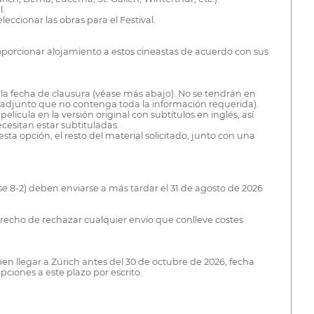
l.
eccionar las obras para el Festival.
roporcionar alojamiento a estos cineastas de acuerdo con sus
 la fecha de clausura (véase más abajo). No se tendrán en
 adjunto que no contenga toda la información requerida).
cula en la versión original con subtítulos en inglés, así
cesitan estar subtituladas.
ta opción, el resto del material solicitado, junto con una
se 8-2) deben enviarse a más tardar el 31 de agosto de 2026
derecho de rechazar cualquier envío que conlleve costes
en llegar a Zúrich antes del 30 de octubre de 2026, fecha
pciones a este plazo por escrito.