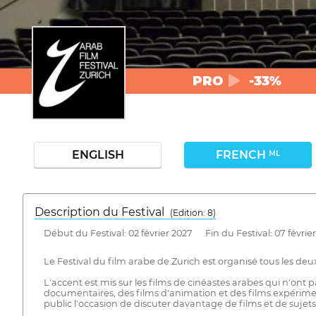
PRO
-33%
ENGLISH
FRENCH
ML
Description du Festival
( Edition: 8)
Début du Festival: 02 février 2027 Fin du Festival: 07 févrie
Le Festival du film arabe de Zurich est organisé tous les deux
L'accent est mis sur les films de cinéastes arabes qui n'on
documentaires, des films d'animation et des films expériment
public l'occasion de discuter davantage de films et de sujets