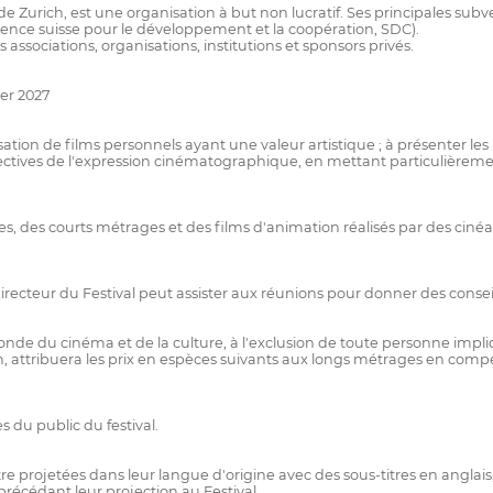
de Zurich, est une organisation à but non lucratif. Ses principales subve
gence suisse pour le développement et la coopération, SDC).
ssociations, organisations, institutions et sponsors privés.
er 2027
lisation de films personnels ayant une valeur artistique ; à présenter 
ives de l'expression cinématographique, en mettant particulièrement l
, des courts métrages et des films d'animation réalisés par des cinéa
e directeur du Festival peut assister aux réunions pour donner des cons
du cinéma et de la culture, à l'exclusion de toute personne impliqu
on, attribuera les prix en espèces suivants aux longs métrages en compé
s du public du festival.
tre projetées dans leur langue d'origine avec des sous-titres en anglais
 précédant leur projection au Festival.