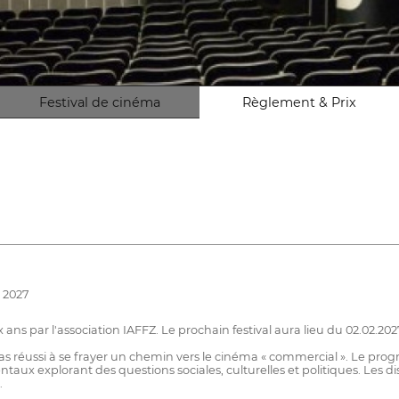
Festival de cinéma
Règlement & Prix
r 2027
 ans par l'association IAFFZ. Le prochain festival aura lieu du 02.02.202
t pas réussi à se frayer un chemin vers le cinéma « commercial ». Le 
aux explorant des questions sociales, culturelles et politiques. Les di
.