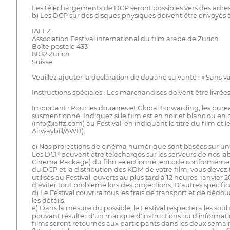
Les téléchargements de DCP seront possibles vers des adresse
b) Les DCP sur des disques physiques doivent être envoyés à 
IAFFZ
Association Festival international du film arabe de Zurich
Boîte postale 433
8032 Zurich
Suisse
Veuillez ajouter la déclaration de douane suivante : « Sans 
Instructions spéciales : Les marchandises doivent être livrées 
Important : Pour les douanes et Global Forwarding, les bure
susmentionné. Indiquez si le film est en noir et blanc ou en 
(info@iaffz.com) au Festival, en indiquant le titre du film 
Airwaybill/AWB).
c) Nos projections de cinéma numérique sont basées sur un 
Les DCP peuvent être téléchargés sur les serveurs de nos la
Cinema Package) du film sélectionné, encodé conformément a
du DCP et la distribution des KDM de votre film, vous devez f
utilisés au Festival, ouverts au plus tard à 12 heures. janvi
d'éviter tout problème lors des projections. D'autres spécifi
d) Le Festival couvrira tous les frais de transport et de dédo
les détails.
e) Dans la mesure du possible, le Festival respectera les sou
pouvant résulter d'un manque d'instructions ou d'informations
films seront retournés aux participants dans les deux semaine