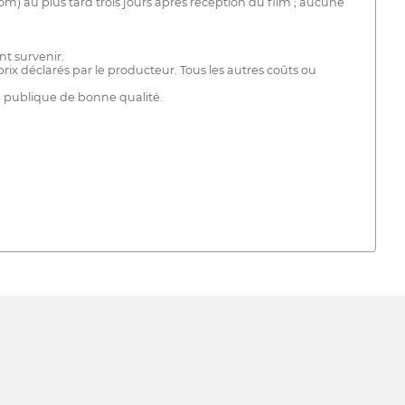
om) au plus tard trois jours après réception du film ; aucune
nt survenir.
 déclarés par le producteur. Tous les autres coûts ou
on publique de bonne qualité.