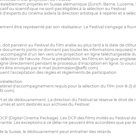
 préalablement projetés en Suisse alémanique (Zurich, Berne, Lucerne, Sa
f ou scientifique ne sont pas éligibles à la sélection au Festival.
'experts du cinéma aidera la direction artistique à repérer et à sélect
alement être représenté par son réalisateur. Le Festival s'engage à f
, doit parvenir au Festival du film arabe au plus tard à la date de clôtur
 documents joints ne donnant pas toutes les informations requises) n
 accompagné d'un lien vers une projection en ligne téléchargeable du fi
élection de l'œuvre. Pour la présélection, les films en langue anglaise 
gne directement pendant le processus d'inscription en ligne. Si vous c
ent être envoyés par e-mail (submission@iaffz.com).
liquent l'acceptation des règles et règlements de participation.
 présélection
 matériel d'accompagnement requis pour la sélection du film (voir 8-2) d
fz.com).
ort et de dédouanement. La direction du Festival se réserve le droit de
rnés et sont destinés aux archives du Festival.
CP (Digital Cinema Package). Les DCP des films invités au Festival doi
rantie. Les exceptions à ce délai ne peuvent être accordées que par écri
de la Suisse, le dédouanement peut entraîner des retards.