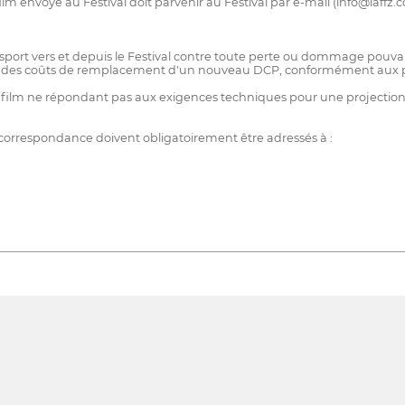
lm envoyé au Festival doit parvenir au Festival par e-mail (info@iaffz.c
ansport vers et depuis le Festival contre toute perte ou dommage pouva
t des coûts de remplacement d'un nouveau DCP, conformément aux prix
tout film ne répondant pas aux exigences techniques pour une projecti
e correspondance doivent obligatoirement être adressés à :