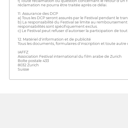
f) Toute réclamation ou question concernant le retour d'un fi
réclamation ne pourra être traitée après ce délai.
11. Assurance des DCP
a) Tous les DCP seront assurés par le Festival pendant le tr
b) La responsabilité du Festival se limite au remboursemen
responsabilités sont spécifiquement exclus.
c) Le Festival peut refuser d'autoriser la participation de 
12. Matériel d'information et de publicité
Tous les documents, formulaires d'inscription et toute autr
IAFFZ
Association Festival international du film arabe de Zurich
Boîte postale 433
8032 Zurich
Suisse