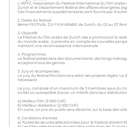
L'IAFFZ, l'association du Festival international du film arabe 
Zurich et le Département fédéral des affaires étrangères (A
Des financements supplémentaires sont fournis par d'autres a
2. Dates du festival
8ème FESTIVAL DU FILM ARABE de Zurich, du 02 au 07 févri
3. Objectifs
Le Festival du film arabe de Zurich vise à promouvoir la réa
du monde arabe ; à prendre en compte les nouvelles perspect
méritant une reconnaissance internationale.
4. Programmes
Le festival présentera des documentaires, des longs métrages
acceptons tous les genres.
5. Jury et récompenses
Le jury du festival fonctionnera selon ses propres règles. L
nécessaire.
Le jury, composé d'un maximum de 3 membres issus du monde 
invités ou susceptible d'avoir un intérêt dans leur distributi
a) Meilleur film (3 000 CHF)
b) Meilleur réalisateur (2 000 CHF)
En outre, un prix du public sera décerné, sur la base des vote
6. Conditions d'entrée
a) Toutes les œuvres sélectionnées pour le Festival doivent ê
b) Les films sélectionnés doivent être sortis dans les 24 mois