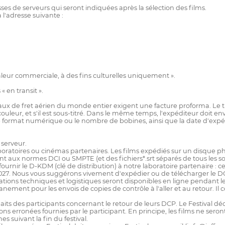
s de serveurs qui seront indiquées après la sélection des films.
l'adresse suivante :
valeur commerciale, à des fins culturelles uniquement ».
« en transit ».
aux de fret aérien du monde entier exigent une facture proforma. Le ti
couleur, et s'il est sous-titré. Dans le même temps, l'expéditeur doit e
et le format numérique ou le nombre de bobines, ainsi que la date d'exp
serveur.
boratoires ou cinémas partenaires. Les films expédiés sur un disque 
ux normes DCI ou SMPTE (et des fichiers*.srt séparés de tous les sous
ournir le D-KDM (clé de distribution) à notre laboratoire partenaire : c
er 2027. Nous vous suggérons vivement d'expédier ou de télécharger le DC
cations techniques et logistiques seront disponibles en ligne pendant le
uanement pour les envois de copies de contrôle à l'aller et au retour. Il
haits des participants concernant le retour de leurs DCP. Le Festival dé
 erronées fournies par le participant. En principe, les films ne seront 
s suivant la fin du festival.