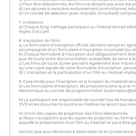
c) Pour être sélectionnés, les films ne doivent pas avoir été
d) Les œuvres à caractère exclusivement promotionnel, éducati
e) Un comité de sélection (avec mandat consultatif) composé d
7. Invitations
a) Chaque long métrage participant au Festival devrait idé
règles d'accueil.
8. inscription de films
a) Le formulaire d'inscription officiel, dûment rempli en ligne
accompagnés d'un formulaire d'inscription incomplet (ou de
b) Chaque formulaire d'inscription doit obligatoirement être
que de toute autre documentation susceptible de servir à la s
c) Les films de toute durée peuvent également être mis en li
qu'une copie signée de votre formulaire d'inscription, peuv
d) L'inscription et la participation d'un film au Festival imp
9. Date limite pour l'inscription et la livraison du matériel de
a) Les formulaires d'inscription, les projections ainsi que le
électronique au comité de programmation (submission@iaf
b) Le participant est responsable de tous les frais de transp
DVD et les documents soumis au Festival ne seront pas retou
10. Envoi des copies de projection des films sélectionnés
a) Nous n'acceptons que les copies de projection au format D
laquelle la présentation d'un film au Festival ne peut être ga
Sachez que pour les envois à destination et en provenance 