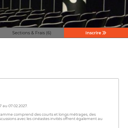
Sections & Frais (6)
Inscrire
7 au 07.02.2027.
programme comprend des courts et longs métrages, des
scussions avec les cinéastes invités offrent également au